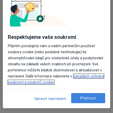
Eva Jendrulková
Průměrné hodnocení na Apple a Play Store 4.5
Psycholog, Psychoterapeut
Olomouc
Respektujeme vaše soukromí
Book a visit
Přijetím povolujete nám a našim partnerům používat
Tereza Simperová
soubory cookie (nebo podobné technologie) ke
shromažďování údajů pro statistické účely a poskytování
Psycholog
obsahu na základě vašich zvyklostí při procházení. Své
Olomouc
preference můžete kdykoli zkontrolovat a aktualizovat v
nastavení. Další informace naleznete v
zásadách ochrany
Book a visit
soukromí a souborů cookie.
Marie Knetlová
Přijmout
Upravit nastavení
Psycholog
Aš