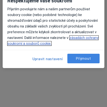
Respektujeme vaše soukromí
Přijetím povolujete nám a našim partnerům používat
soubory cookie (nebo podobné technologie) ke
shromažďování údajů pro statistické účely a poskytování
Bc. Jana Ohnůtová
obsahu na základě vašich zvyklostí při procházení. Své
·
Více
Dentální hygienistka, hygienista
preference můžete kdykoli zkontrolovat a aktualizovat v
Plavská 297, České Budějovice
•
Mapa
nastavení. Další informace naleznete v
zásadách ochrany
Ordinace dentální hygieny, Bc. Jana Ohnůtová, DiS
soukromí a souborů cookie.
Pískování zubů
Cena nebyla přidána
Tento specialista nenabízí online rezervaci termínu na této adrese.
Přijmout
Upravit nastavení
Rezervovat termín