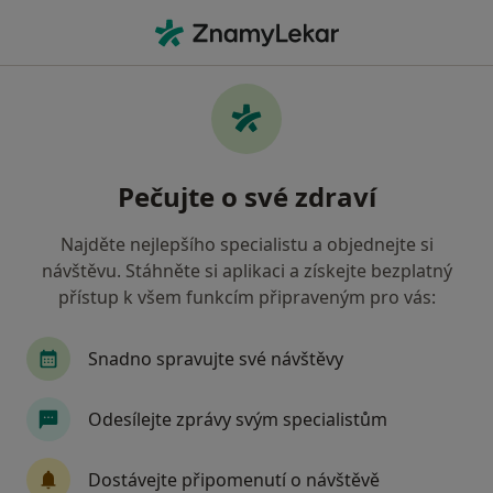
Hla
Pískování Zubů • České Budějovice, jihočeský
Filtry
• 1
Mapa
Pískování zubů České Budějovice
Pečujte o své zdraví
Jak řadíme výsledky vyhledávání?
Najděte nejlepšího specialistu a objednejte si
návštěvu. Stáhněte si aplikaci a získejte bezplatný
Jakého specialistu hledáte?
přístup k všem funkcím připraveným pro vás:
Dentální hygienistka, hygienista
Zubař
Snadno spravujte své návštěvy
Odesílejte zprávy svým specialistům
Dostávejte připomenutí o návštěvě