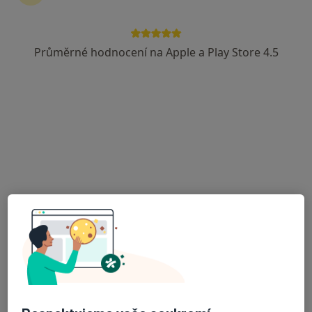
Průměrné hodnocení na Apple a Play Store 4.5
Dr.ssa, Ing. Nicola Brůžková, DiS., MBA,
LL.M.
·
Více
Dentální hygienistka, hygienista
13 názorů
Nová 1869/1, České Budějovice
•
Mapa
Dentální hygiena
Pískování zubů
Cena nebyla přidána
Tento specialista nenabízí online rezervaci termínu na této adrese.
Rezervovat termín