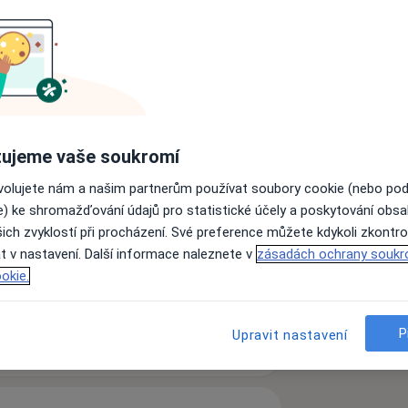
ujeme vaše soukromí
ovolujete nám a našim partnerům používat soubory cookie (nebo po
 skřípání zubů
Problémy se zuby
e) ke shromažďování údajů pro statistické účely a poskytování obs
ases
ich zvyklostí při procházení. Své preference můžete kdykoli zkontro
t v nastavení. Další informace naleznete v
zásadách ochrany soukr
okie.
P
Upravit nastavení
zkušenostech