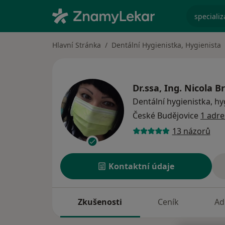
specializ
Hlavní Stránka
Dentální Hygienistka, Hygienista
Dr.ssa, Ing. Nicola B
Dentální hygienistka, hy
České Budějovice
1 adre
13 názorů
Kontaktní údaje
Zkušenosti
Ceník
Ad