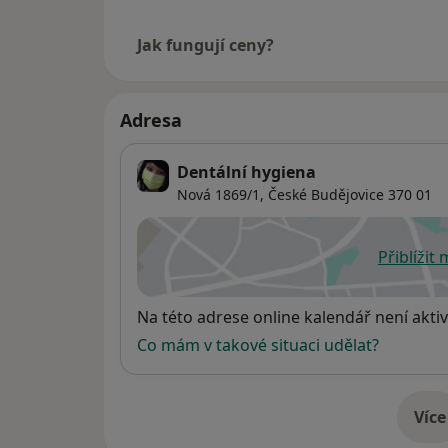
Jak fungují ceny?
Adresa
Dentální hygiena
Nová 1869/1,
České Budějovice
370 01
Přiblížit
se
Dostupnost
Na této adrese online kalendář není aktiv
Co mám v takové situaci udělat?
Více
o 