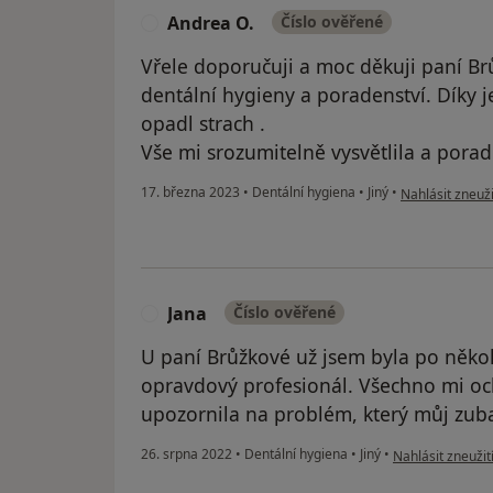
Andrea O.
Číslo ověřené
A
Vřele doporučuji a moc děkuji paní B
dentální hygieny a poradenství. Díky 
opadl strach .
Vše mi srozumitelně vysvětlila a poradi
podle názoru u
17. března 2023
•
Dentální hygiena
•
Jiný
•
Nahlásit zneuži
Jana
Číslo ověřené
J
U paní Brůžkové už jsem byla po někol
opravdový profesionál. Všechno mi och
upozornila na problém, který můj zuba
podle názoru uži
26. srpna 2022
•
Dentální hygiena
•
Jiný
•
Nahlásit zneužit