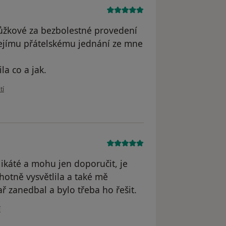
růžkové za bezbolestné provedení
jejímu přátelskému jednání ze mne
la co a jak.
živatele Andrea O.
tí
ikáté a mohu jen doporučit, je
otně vysvětlila a také mě
ř zanedbal a bylo třeba ho řešit.
vatele Jana
í