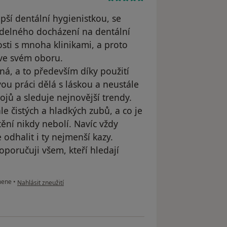
pší dentální hygienistkou, se
videlného docházení na dentální
sti s mnoha klinikami, a proto
e ve svém oboru.
tná, a to především díky použití
vou práci dělá s láskou a neustále
ojů a sleduje nejnovější trendy.
 čistých a hladkých zubů, a co je
tění nikdy nebolí. Navíc vždy
 odhalit i ty nejmenší kazy.
poručuji všem, kteří hledají
podle názoru uživatele Nicole Bryndová
mene
•
Nahlásit zneužití