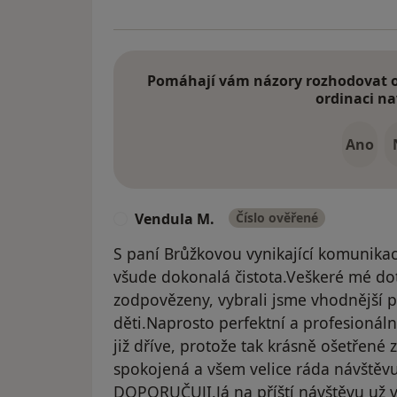
Pomáhají vám názory rozhodovat o 
ordinaci na
Ano
Vendula M.
Číslo ověřené
V
S paní Brůžkovou vynikající komunika
všude dokonalá čistota.Veškeré mé do
zodpovězeny, vybrali jsme vhodnější 
děti.Naprosto perfektní a profesionáln
již dříve, protože tak krásně ošetřené
spokojená a všem velice ráda návštěvu
DOPORUČUJI.Já na příští návštěvu už v