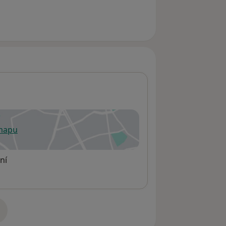
 mapu
 otevře v nové záložce
ní
adrese