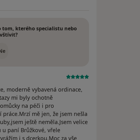
tom, kterého specialistu nebo
vštívit?
Ne
ce, moderně vybavená ordinace,
tazy mi byly ochotně
pomůcky na péči i pro
í práce.Mrzí mě jen, že jsem nešla
 zuby,jsem ještě neměla.Jsem velice
 u paní Brůžkové, vřele
yrážím i s dcerkou.Moc za vše