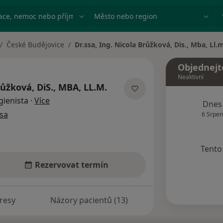
ace, nemoc nebo příjmení
Město nebo region
České Budějovice
Dr.ssa, Ing. Nicola Brůžková, Dis., Mba, Ll.
Objednejt
Neaktivní
růžková, DiS., MBA, LL.M.
o specializacích
gienista
·
Více
Dnes
sa
6 Srpen
Tento 
Rezervovat termín
resy
Názory pacientů (13)