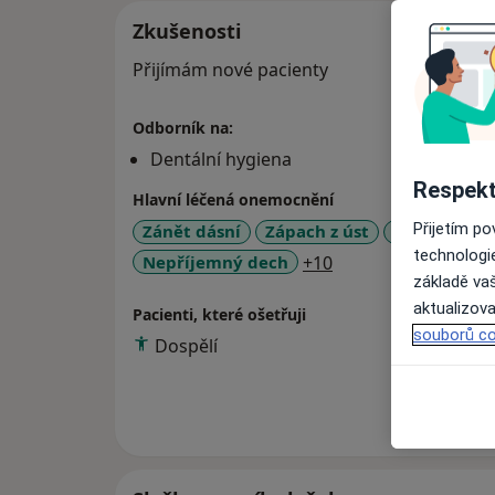
Zkušenosti
Přijímám nové pacienty
Odborník na:
Dentální hygiena
Respekt
Hlavní léčená onemocnění
Přijetím p
Zánět dásní
Zápach z úst
Bruxismus /
technologi
a11y_sr_more_dise
Nepříjemný dech
+10
základě vaš
aktualizova
Pacienti, které ošetřuji
souborů co
Dospělí
Více
o 