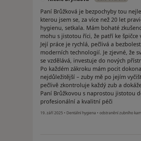
Paní Brůžková je bezpochyby tou nejle
kterou jsem se, za více než 20 let pra
hygienu, setkala. Mám bohaté zkušeno
mohu s jistotou říci, že patří ke špičc
Její práce je rychlá, pečlivá a bezboles
moderních technologií. Je zjevné, že s
se vzdělává, investuje do nových přístr
Po každém zákroku mám pocit dokonale
nejdůležitější – zuby mě po jejím vyčiš
pečlivě zkontroluje každý zub a dokáže
Paní Brůžkovou s naprostou jistotou do
profesionální a kvalitní péči
19. září 2025
•
Dentální hygiena
•
odstranění zubního ka