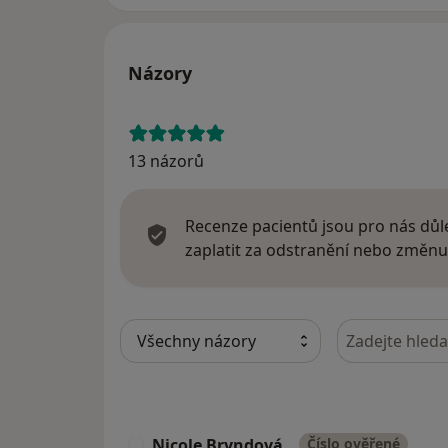
Názory
13 názorů
Recenze pacientů jsou pro nás důle
zaplatit za odstranění nebo změnu
Hledejte v ná
Nicole Bryndová
Číslo ověřené
N