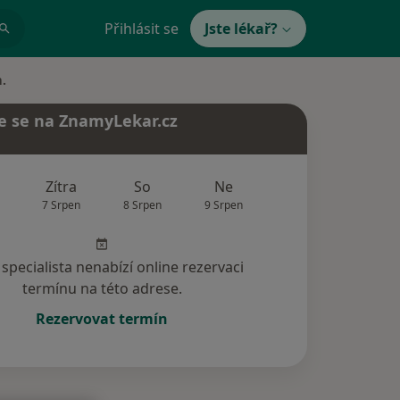
Přihlásit se
Jste lékař?
m.
e se na ZnamyLekar.cz
Zítra
So
Ne
Po
Út
7 Srpen
8 Srpen
9 Srpen
10 Srpen
11 Srp
specialista nenabízí online rezervaci
termínu na této adrese.
Rezervovat termín