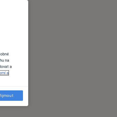
dobné
ahu na
lovat a
omí a
řijmout