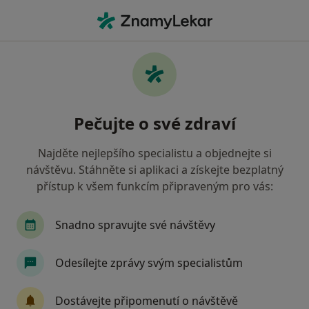
Hla
Nepříjemný Dech • České Budějovice, jihočeský
Filtry
• 1
Mapa
Nepříjemný dech České Budějovice
Pečujte o své zdraví
Jak řadíme výsledky vyhledávání?
Najděte nejlepšího specialistu a objednejte si
návštěvu. Stáhněte si aplikaci a získejte bezplatný
Jakého specialistu hledáte?
přístup k všem funkcím připraveným pro vás:
Zubař
Dentální hygienistka, hygienista
Snadno spravujte své návštěvy
Odesílejte zprávy svým specialistům
Dostávejte připomenutí o návštěvě