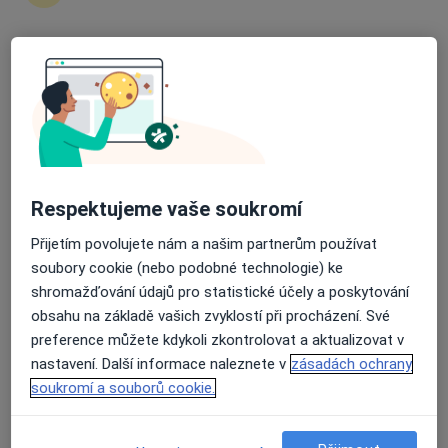
Průměrné hodnocení na Apple a Play Store 4.5
MDDr. Tomáš Matas
·
Více
Zubař
5 názorů
Pražská tř. 1014/71, České Budějovice
•
Mapa
Stomatologie Matas
Respektujeme vaše soukromí
Tento specialista nenabízí online rezervaci termínu na této adrese.
Přijetím povolujete nám a našim partnerům používat
Rezervovat termín
soubory cookie (nebo podobné technologie) ke
shromažďování údajů pro statistické účely a poskytování
obsahu na základě vašich zvyklostí při procházení. Své
preference můžete kdykoli zkontrolovat a aktualizovat v
nastavení. Další informace naleznete v
zásadách ochrany
soukromí a souborů cookie.