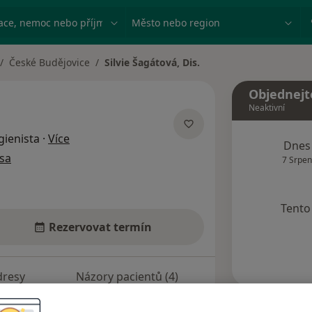
ace, nemoc nebo příjmení
Město nebo region
České Budějovice
Silvie Šagátová, Dis.
Objednejt
Neaktivní
o specializacích
gienista
·
Více
Dnes
sa
7 Srpen
Tento 
Rezervovat termín
dresy
Názory pacientů (4)