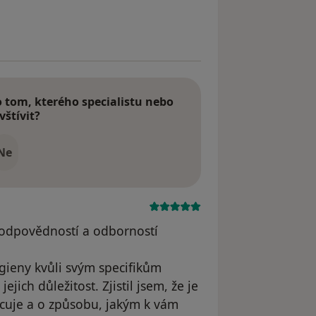
t byl odstraněn
tom, kterého specialistu nebo
vštívit?
Ne
zodpovědností a odborností
gieny kvůli svým specifikům
ejich důležitost. Zjistil jsem, že je
racuje a o způsobu, jakým k vám