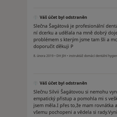
Váš účet byl odstraněn
Slečna Šagátová je profesionální dent
ní dcerku a udělala na mně dobrý doj
problémem s kterým jsme tam šli a m
doporučit děkuji P
8. února 2019
•
DH JIH
•
instruktáž domácí dentální hygie
Váš účet byl odstraněn
Slečnu Silvii Šagátovou si nemohu vyna
empatický přistup a pomohla mi s veš
jsem měla.I přes to,že mam rovnátka 
všemu pochopeni a vědela si rady.Vyni