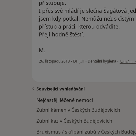
přistupuje.
I přes své mládí je slečna Šagátová je
jsem kdy potkal. Nemůžu než s čistým
přístup a práci, kterou odvádite.
Přeji hodně štěstí.
M.
podle náz
26. listopadu 2018
•
DH JIH
•
Dentální hygiena
•
Nahlásit 
Související vyhledávání
Nejčastěji léčené nemoci
Zubní kámen v Českých Budějovicích
Zubní kaz v Českých Budějovicích
Bruxismus / skřípání zubů v Českých Budějo