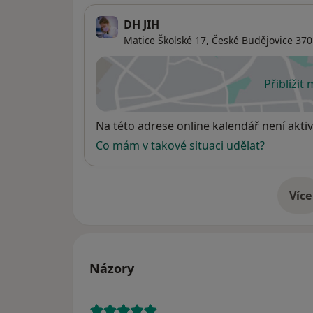
DH JIH
Matice Školské 17,
České Budějovice
370
Přiblížit
se
Dostupnost
Na této adrese online kalendář není aktiv
Co mám v takové situaci udělat?
Více
o 
Názory