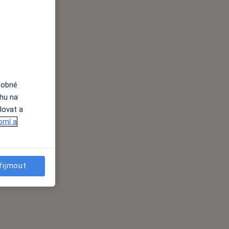
dobné
ahu na
lovat a
omí a
řijmout