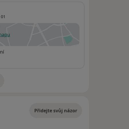
 01
 mapu
 otevře v nové záložce
ní
adrese
Přidejte svůj názor