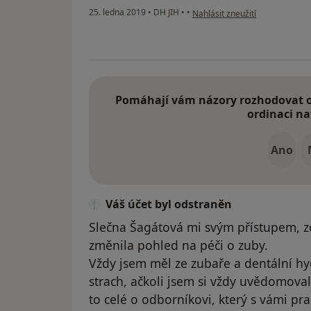
podle názoru uživatele Váš úče
25. ledna 2019
•
DH JIH
•
•
Nahlásit zneužití
Pomáhají vám názory rozhodovat o 
ordinaci na
Ano
Váš účet byl odstraněn
Slečna Šagátová mi svým přístupem, 
změnila pohled na péči o zuby.
Vždy jsem měl ze zubaře a dentální hy
strach, ačkoli jsem si vždy uvědomoval j
to celé o odborníkovi, který s vámi p