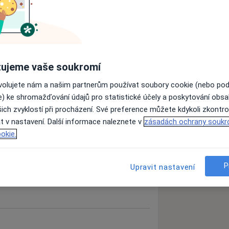
ujeme vaše soukromí
ovolujete nám a našim partnerům používat soubory cookie (nebo po
e) ke shromažďování údajů pro statistické účely a poskytování obs
ich zvyklostí při procházení. Své preference můžete kdykoli zkontro
t v nastavení. Další informace naleznete v
zásadách ochrany soukr
zkušenostech
okie.
P
Upravit nastavení