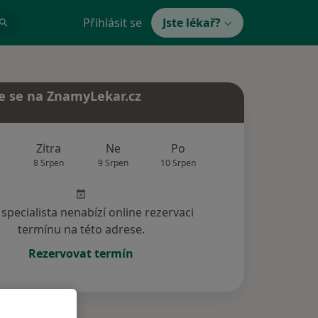
Přihlásit se
Jste lékař?
e se na ZnamyLekar.cz
Zítra
Ne
Po
Út
St
8 Srpen
9 Srpen
10 Srpen
11 Srpen
12 Srp
specialista nenabízí online rezervaci
termínu na této adrese.
Rezervovat termín