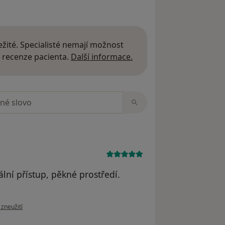
žité. Specialisté nemají možnost
Další informace o názor
 recenze pacienta.
Další informace.
zorech
lní přístup, pěkné prostředí.
zoru uživatele HK
 zneužití