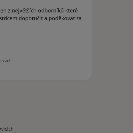
den z největších odborníků které
 srdcem doporučit a poděkovat za
oru uživatele Váš účet byl odstraněn
zneužití
vicích