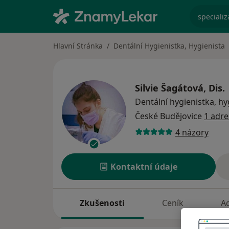
specializ
Hlavní Stránka
Dentální Hygienistka, Hygienista
Silvie Šagátová, Dis.
Dentální hygienistka, hy
České Budějovice
1 adre
4 názory
Kontaktní údaje
Zkušenosti
Ceník
A