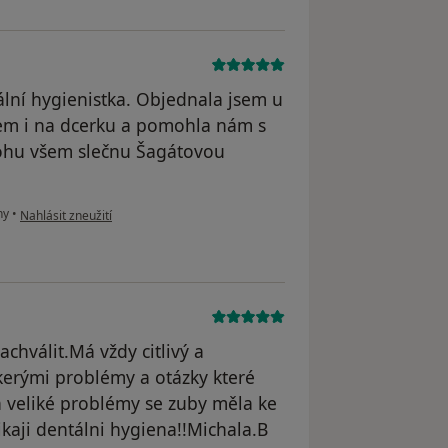
ální hygienistka. Objednala jsem u
em i na dcerku a pomohla nám s
ohu všem slečnu Šagátovou
podle názoru uživatele Váš účet byl odstraněn
ny
•
Nahlásit zneužití
chválit.Má vždy citlivý a
kerými problémy a otázky které
a veliké problémy se zuby měla ke
kaji dentálni hygiena!!Michala.B