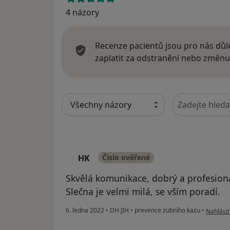
4 názory
Recenze pacientů jsou pro nás důle
zaplatit za odstranění nebo změnu
Hledejte v ná
HK
Číslo ověřené
H
Skvělá komunikace, dobrý a profesioná
Slečna je velmi milá, se vším poradí.
podle ná
6. ledna 2022
•
DH JIH
•
prevence zubního kazu
•
Nahlásit