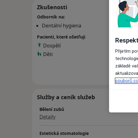
Zkušenosti
Odborník na:
Dentální hygiena
Pacienti, které ošetřuji
Respekt
Dospělí
Přijetím p
Děti
technologi
základě vaš
Více
aktualizova
o 
souborů co
Služby a ceník služeb
Bělení zubů
Detaily
Estetická stomatologie