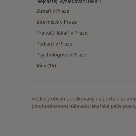
Nejčastěji vyhledávaní lékaři
Zubaři v Praze
Internisté v Praze
Praktičtí lékaři v Praze
Pediatři v Praze
Psychologové v Praze
Více (15)
Více v kategorii: Nejčastěji vyhledáva
Veškerý obsah publikovaný na portálu ZnamyL
plnohodnotnou náhradu lékařské péče poskyt