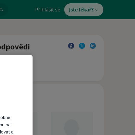
Přihlásit se
Jste lékař?
 odpovědi
dobné
ahu na
lovat a