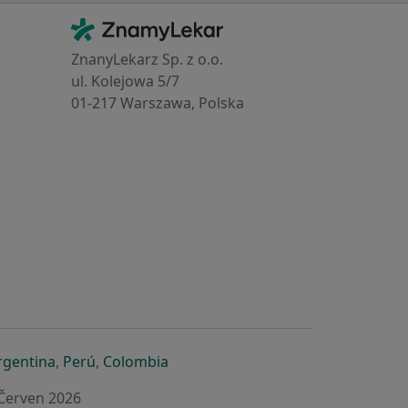
Kontakt
ZnamyLekar - Hlavní stránka
ZnanyLekarz Sp. z o.o.
ul. Kolejowa 5/7
01-217 Warszawa, Polska
e
é záložce
 v nové záložce
otevře v nové záložce
se otevře v nové záložce
se otevře v nové záložce
se otevře v nové záložce
rgentina
,
Perú
,
Colombia
 Červen 2026