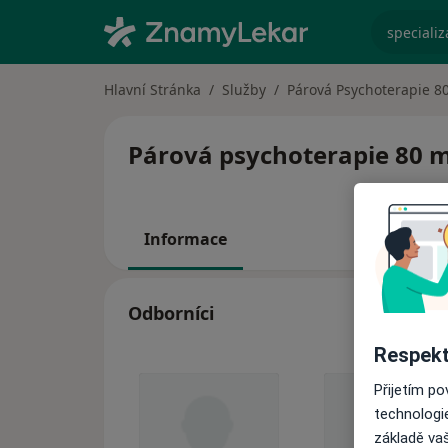
specializ
Hlavní Stránka
Služby
Párová Psychoterapie 8
Párová psychoterapie 80 mi
Informace
Odborníci
Respekt
Přijetím p
technologi
základě vaš