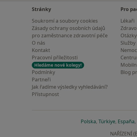
Stránky
Pro pa
Soukromí a soubory cookies
Lékaři
Zásady ochrany osobních údajů
Zdravot
pro zaměstnance zdravotní péče
Otázky
O nás
Služby
Kontakt
Nemoc
Pracovní příležitosti
Centr
Mobilní
Hledáme nové kolegy!
Podmínky
Blog p
Partneři
Jak řadíme výsledky vyhledávání?
Přístupnost
se otevře v nové 
se otevře
s
Polska
,
Türkiye
,
España
,
NAŘÍZENÍ (E