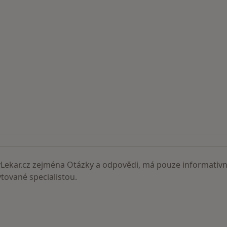
ní lékaři
ekar.cz zejména Otázky a odpovědi, má pouze informativní
ované specialistou.