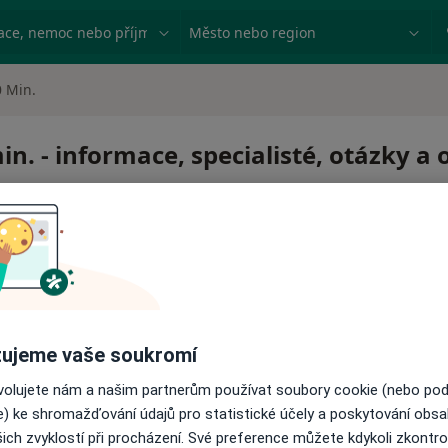
ace, nemoc nebo příjmení
Město nebo region
0 Min.
n. - informace, specialisté, otázky a
ujeme vaše soukromí
ovolujete nám a našim partnerům používat soubory cookie (nebo po
e) ke shromažďování údajů pro statistické účely a poskytování obs
ich zvyklostí při procházení. Své preference můžete kdykoli zkontro