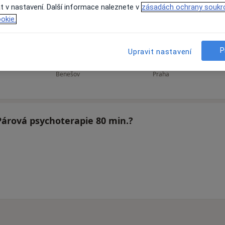
t v nastavení. Další informace naleznete v
zásadách ochrany soukr
okie.
á
Karel Kříž
Olga Kunertová
R
P
Upravit nastavení
Psycholog
Psychiatr, Psychoterapeut
Benešov
Praha
Párová psychoterapie 80 min.?