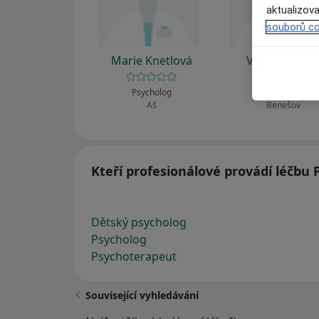
aktualizova
souborů co
Marie Knetlová
Věra Tawilov
Psycholog
Psycholog
Aš
Benešov
Kteří profesionálové provádí léčbu 
Dětský psycholog
Psycholog
Psychoterapeut
Související vyhledávání