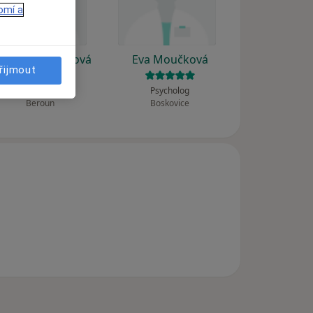
omí a
ené Zahradníková
Eva Moučková
řijmout
Psycholog
Psycholog
Beroun
Boskovice