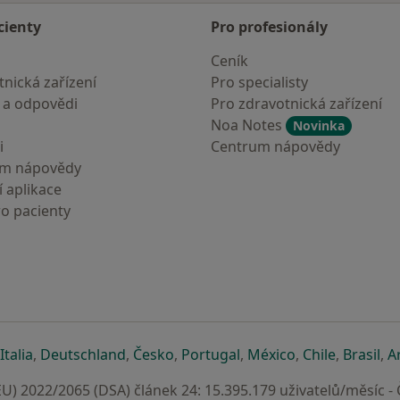
cienty
Pro profesionály
Ceník
nická zařízení
Pro specialisty
 a odpovědi
Pro zdravotnická zařízení
Noa Notes
Novinka
i
Centrum nápovědy
um nápovědy
 aplikace
ro pacienty
záložce
 v nové záložce
e otevře v nové záložce
se otevře v nové záložce
se otevře v nové záložce
se otevře v nové záložce
se otevře v nové záložc
se otevře v nov
se otevře
se 
Italia
,
Deutschland
,
Česko
,
Portugal
,
México
,
Chile
,
Brasil
,
A
U) 2022/2065 (DSA) článek 24: 15.395.179 uživatelů/měsíc -