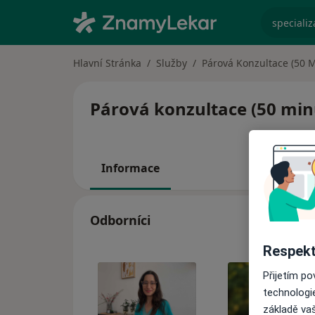
specializ
Hlavní Stránka
Služby
Párová Konzultace (50 M
Párová konzultace (50 minu
Informace
Odborníci
Respekt
Přijetím p
technologi
základě vaš