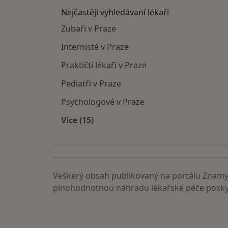
Nejčastěji vyhledávaní lékaři
Zubaři v Praze
Internisté v Praze
Praktičtí lékaři v Praze
Pediatři v Praze
Psychologové v Praze
Více (15)
Více v kategorii: Nejčastěji vyhledáva
Veškerý obsah publikovaný na portálu ZnamyL
plnohodnotnou náhradu lékařské péče poskyt