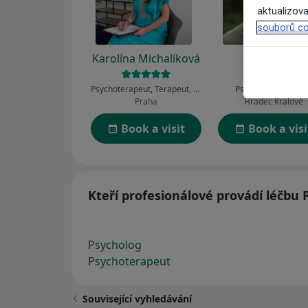
aktualizova
souborů co
Karolína Michalíková
Aleš Kabilka
Psychoterapeut, Terapeut, Kouč
Psycholog, Terape
Praha
Hradec Králové
Book a visit
Book a visi
Kteří profesionálové provádí léčbu 
Psycholog
Psychoterapeut
Související vyhledávání