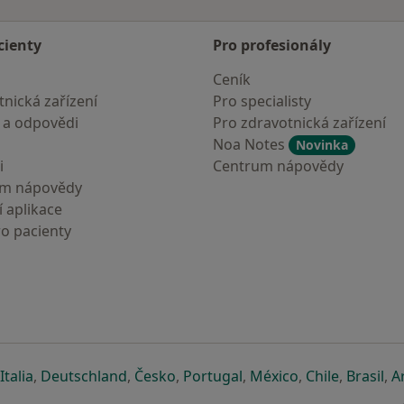
cienty
Pro profesionály
Ceník
nická zařízení
Pro specialisty
 a odpovědi
Pro zdravotnická zařízení
Noa Notes
Novinka
i
Centrum nápovědy
um nápovědy
 aplikace
ro pacienty
záložce
 v nové záložce
e otevře v nové záložce
se otevře v nové záložce
se otevře v nové záložce
se otevře v nové záložce
se otevře v nové záložc
se otevře v nov
se otevře
se 
Italia
,
Deutschland
,
Česko
,
Portugal
,
México
,
Chile
,
Brasil
,
A