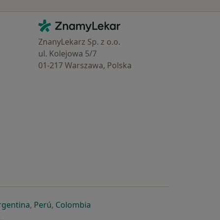
Kontakt
ZnamyLekar - Hlavní stránka
ZnanyLekarz Sp. z o.o.
ul. Kolejowa 5/7
01-217 Warszawa, Polska
e
é záložce
 v nové záložce
otevře v nové záložce
se otevře v nové záložce
se otevře v nové záložce
se otevře v nové záložce
rgentina
,
Perú
,
Colombia