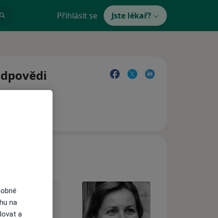
Přihlásit se
Jste lékař?
odpovědi
dobné
ahu na
lovat a