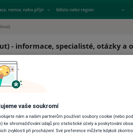
ace, nemoc nebo příjmení
Město nebo region
inut)
t) - informace, specialisté, otázky a 
ujeme vaše soukromí
ovolujete nám a našim partnerům používat soubory cookie (nebo po
e) ke shromažďování údajů pro statistické účely a poskytování obs
ich zvyklostí při procházení. Své preference můžete kdykoli zkontro