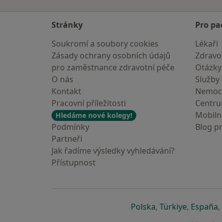
Stránky
Pro pa
Soukromí a soubory cookies
Lékaři
Zásady ochrany osobních údajů
Zdravot
pro zaměstnance zdravotní péče
Otázky
O nás
Služby
Kontakt
Nemoc
Pracovní příležitosti
Centr
Mobilní
Hledáme nové kolegy!
Podmínky
Blog p
Partneři
Jak řadíme výsledky vyhledávání?
Přístupnost
se otevře v nové 
se otevře
s
Polska
,
Türkiye
,
España
,