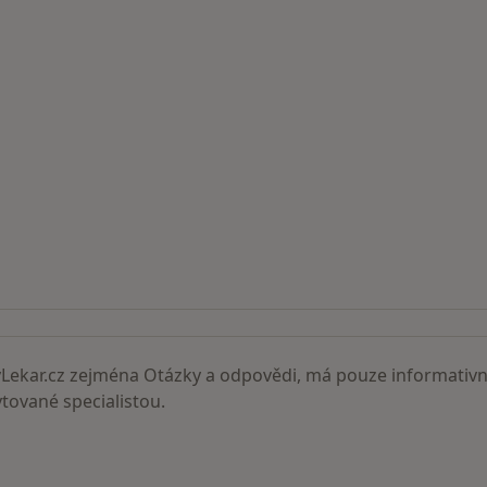
ní lékaři
ekar.cz zejména Otázky a odpovědi, má pouze informativní
ované specialistou.