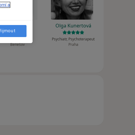
omí a
Karel Kříž
Olga Kunertová
řijmout
Psycholog
Psychiatr, Psychoterapeut
Benešov
Praha