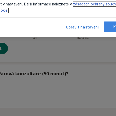
t v nastavení. Další informace naleznete v
zásadách ochrany soukr
okie.
Marie Knetlová
Věra Tawilová
P
Upravit nastavení
ut
Psycholog
Psycholog
Aš
Benešov
t
Párová konzultace (50 minut)?