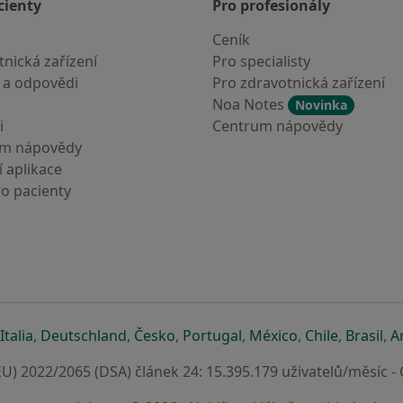
cienty
Pro profesionály
Ceník
nická zařízení
Pro specialisty
 a odpovědi
Pro zdravotnická zařízení
Noa Notes
Novinka
i
Centrum nápovědy
um nápovědy
 aplikace
ro pacienty
záložce
 v nové záložce
e otevře v nové záložce
se otevře v nové záložce
se otevře v nové záložce
se otevře v nové záložce
se otevře v nové záložc
se otevře v nov
se otevře
se 
Italia
,
Deutschland
,
Česko
,
Portugal
,
México
,
Chile
,
Brasil
,
A
U) 2022/2065 (DSA) článek 24: 15.395.179 uživatelů/měsíc -