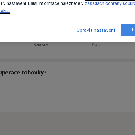
t v nastavení. Další informace naleznete v
zásadách ochrany soukr
okie.
Pavel Dvořák
Jiří Jelínek
Ma
P
Upravit nastavení
Oční lékař
Anesteziolog
Benešov
Praha
 Operace rohovky?