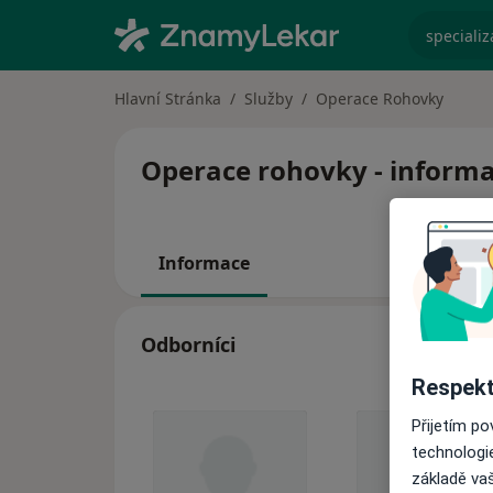
specializ
Hlavní Stránka
Služby
Operace Rohovky
Operace rohovky - informac
Informace
Odborníci
Respekt
Přijetím p
technologi
základě vaš