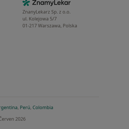
Kontakt
ZnamyLekar - Hlavní stránka
ZnanyLekarz Sp. z o.o.
ul. Kolejowa 5/7
01-217 Warszawa, Polska
e
é záložce
 v nové záložce
otevře v nové záložce
se otevře v nové záložce
se otevře v nové záložce
se otevře v nové záložce
rgentina
,
Perú
,
Colombia
 Červen 2026