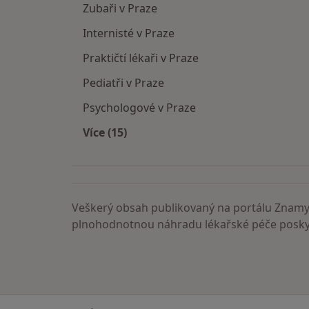
Zubaři v Praze
Internisté v Praze
Praktičtí lékaři v Praze
Pediatři v Praze
Psychologové v Praze
Více (15)
Více v kategorii: Nejčastěji vyhledáva
Veškerý obsah publikovaný na portálu ZnamyL
plnohodnotnou náhradu lékařské péče poskyt