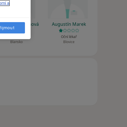
omí a
gdalena Tihonová
Augustín Marek
řijmout
Oční lékař
Oční lékař
Blansko
Blovice