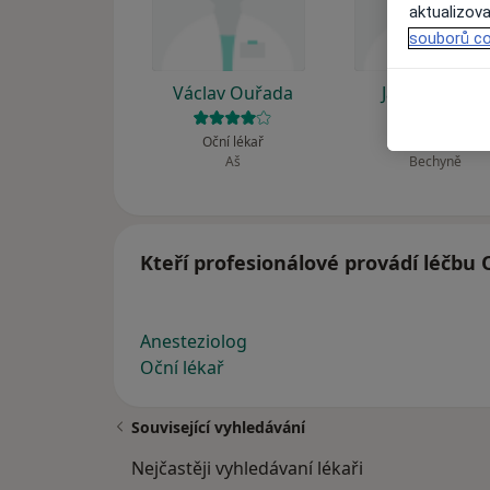
aktualizova
souborů co
Václav Ouřada
Jana Pilařová
Oční lékař
Oční lékař
Aš
Bechyně
Kteří profesionálové provádí léčbu
Anesteziolog
Oční lékař
Související vyhledávání
Nejčastěji vyhledávaní lékaři