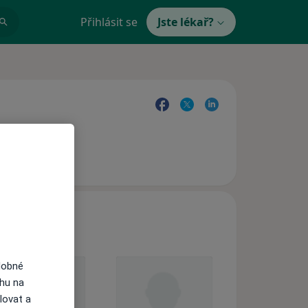
Přihlásit se
Jste lékař?
dobné
ahu na
lovat a