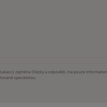
ní lékaři
ekar.cz zejména Otázky a odpovědi, má pouze informativní
ované specialistou.