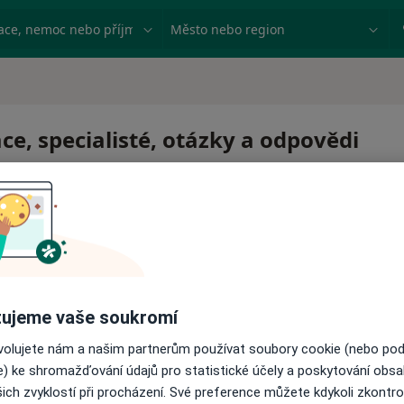
ace, nemoc nebo příjmení
Město nebo region
e, specialisté, otázky a odpovědi
ujeme vaše soukromí
ovolujete nám a našim partnerům používat soubory cookie (nebo po
e) ke shromažďování údajů pro statistické účely a poskytování obs
ich zvyklostí při procházení. Své preference můžete kdykoli zkontro