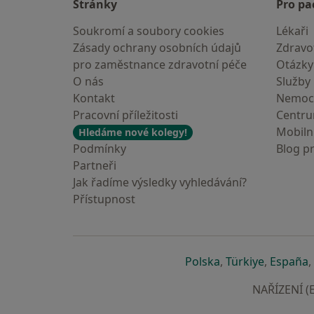
Stránky
Pro pa
Soukromí a soubory cookies
Lékaři
Zásady ochrany osobních údajů
Zdravot
pro zaměstnance zdravotní péče
Otázky
O nás
Služby
Kontakt
Nemoc
Pracovní příležitosti
Centr
Mobilní
Hledáme nové kolegy!
Podmínky
Blog p
Partneři
Jak řadíme výsledky vyhledávání?
Přístupnost
se otevře v nové 
se otevře
s
Polska
,
Türkiye
,
España
,
NAŘÍZENÍ (E