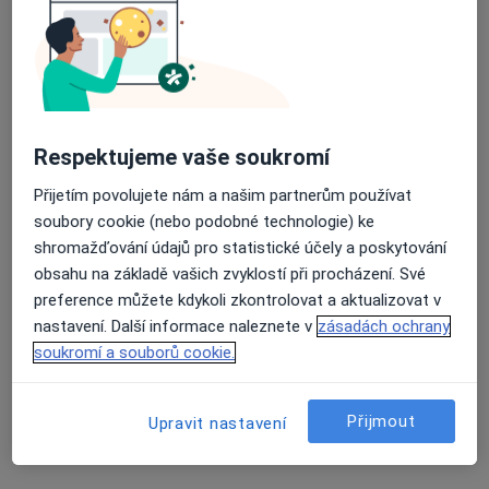
Martina Nováková
Fyzioterapeut
Průměrné hodnocení na Apple a Play Store 4.5
Kněžice
Petr Nejtek
Respektujeme vaše soukromí
Přijetím povolujete nám a našim partnerům používat
Neurolog
soubory cookie (nebo podobné technologie) ke
Aš
shromažďování údajů pro statistické účely a poskytování
obsahu na základě vašich zvyklostí při procházení. Své
Věnceslava Plavcová
preference můžete kdykoli zkontrolovat a aktualizovat v
nastavení. Další informace naleznete v
zásadách ochrany
Fyzioterapeut
soukromí a souborů cookie.
Aš
Přijmout
Upravit nastavení
Dagmar Klímová
Fyzioterapeut