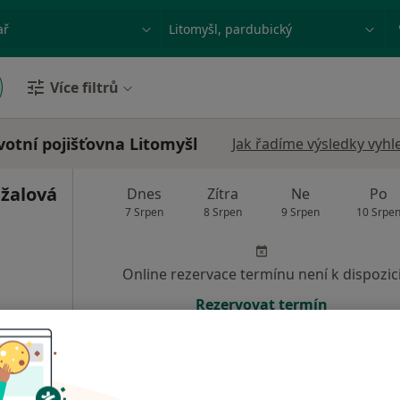
ace, nemoc nebo příjmení
Město nebo region
Více filtrů
votní pojišťovna Litomyšl
Jak řadíme výsledky vyhl
žalová
Dnes
Zítra
Ne
Po
7 Srpen
8 Srpen
9 Srpen
10 Srpe
Online rezervace termínu není k dispozic
Rezervovat termín
á
•
Mapa
POLIKLINIKA ČESKÁ TŘEBOVÁ (ŽELEZNIČNÍ POLIKLINIKA)