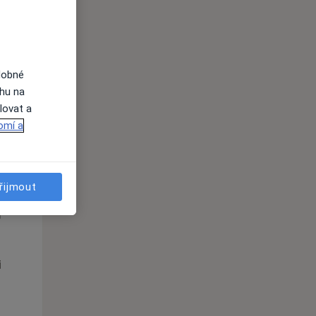
Út
St
Čt
n
11 Srpen
12 Srpen
13 Srpen
dobné
i
ahu na
lovat a
omí a
řijmout
Út
St
Čt
n
11 Srpen
12 Srpen
13 Srpen
i