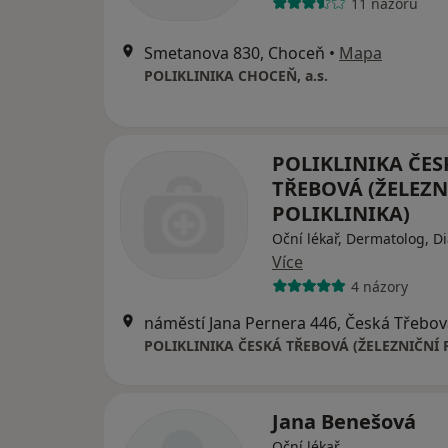
11 názorů
Smetanova 830, Choceň
•
Mapa
POLIKLINIKA CHOCEŇ, a.s.
POLIKLINIKA ČES
TŘEBOVÁ (ŽELEZN
POLIKLINIKA)
Oční lékař, Dermatolog, D
Více
4 názory
náměstí Jana Pernera 446, Česká Třebov
Jana Benešová
Oční lékař