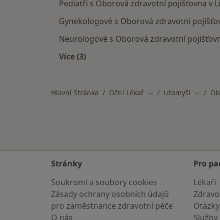
Pediatři s Oborová zdravotní pojišťovna v L
Gynekologové s Oborová zdravotní pojišťov
Neurologové s Oborová zdravotní pojišťovn
Více (3)
Více v kategorii: Specialisté, kteří m
Hlavní Stránka
Oční Lékař
Litomyšl
Ob
Změna města
Změna 
Stránky
Pro pa
Soukromí a soubory cookies
Lékaři
Zásady ochrany osobních údajů
Zdravot
pro zaměstnance zdravotní péče
Otázky
O nás
Služby