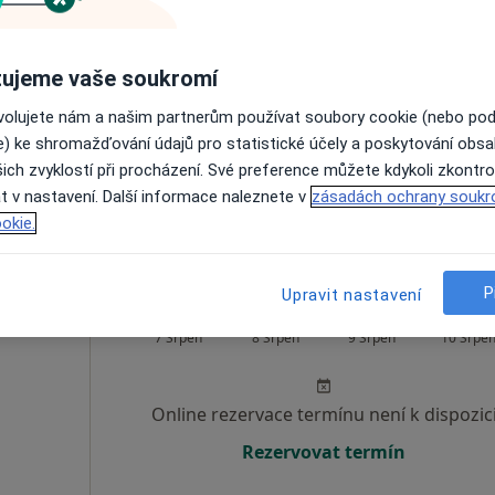
iška
Dnes
Zítra
Ne
Po
7 Srpen
8 Srpen
9 Srpen
10 Srpe
ujeme vaše soukromí
ovolujete nám a našim partnerům používat soubory cookie (nebo po
Online rezervace termínu není k dispozic
e) ke shromažďování údajů pro statistické účely a poskytování obs
Rezervovat termín
ich zvyklostí při procházení. Své preference můžete kdykoli zkontro
t v nastavení. Další informace naleznete v
zásadách ochrany soukr
okie.
P
Upravit nastavení
n
Dnes
Zítra
Ne
Po
7 Srpen
8 Srpen
9 Srpen
10 Srpe
Online rezervace termínu není k dispozic
Rezervovat termín