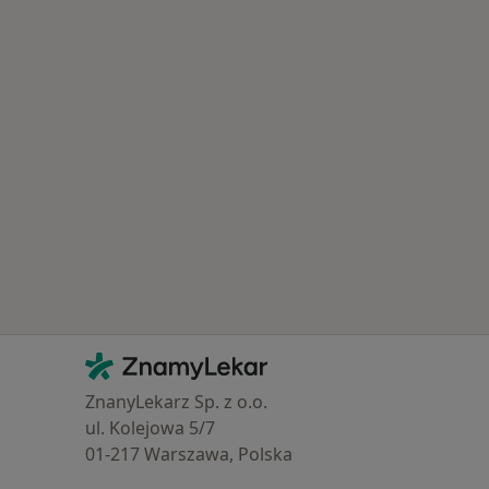
Kontakt
ZnamyLekar - Hlavní stránka
ZnanyLekarz Sp. z o.o.
ul. Kolejowa 5/7
01-217 Warszawa, Polska