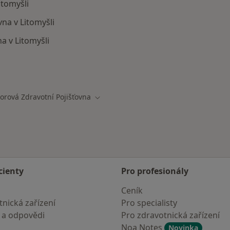
itomyšli
na v Litomyšli
a v Litomyšli
ají smlouvu s Oborová zdravotní pojišťovna
orová Zdravotní Pojišťovna
města
Změna města
cienty
Pro profesionály
Ceník
nická zařízení
Pro specialisty
 a odpovědi
Pro zdravotnická zařízení
Noa Notes
Novinka