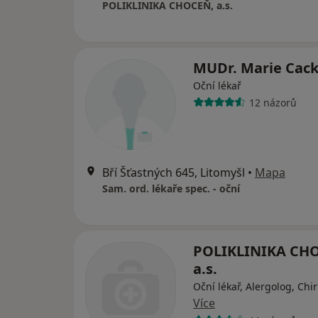
POLIKLINIKA CHOCEŇ, a.s.
MUDr. Marie Cac
Oční lékař
12 názorů
Bří Šťastných 645, Litomyšl
•
Mapa
Sam. ord. lékaře spec. - oční
POLIKLINIKA CH
a.s.
Oční lékař, Alergolog, Chi
Více