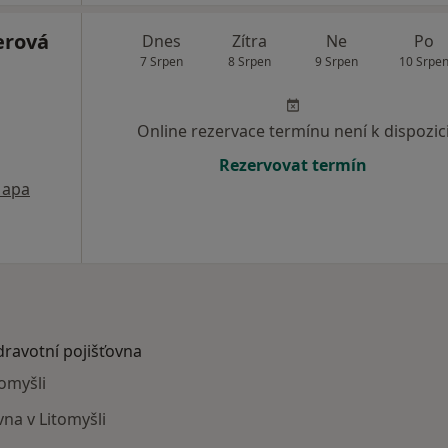
erová
Dnes
Zítra
Ne
Po
7 Srpen
8 Srpen
9 Srpen
10 Srpe
Online rezervace termínu není k dispozic
Rezervovat termín
apa
dravotní pojišťovna
tomyšli
vna v Litomyšli