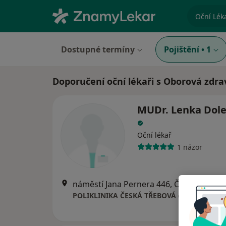
specializ
Dostupné termíny
Pojištění
•
1
Doporučení oční lékaři s Oborová zdra
MUDr. Lenka Dole
Oční lékař
1 názor
náměstí Jana Pernera 446, Česká Třebov