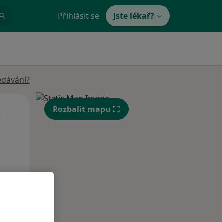
Přihlásit se
Jste lékař?
edávání?
Út
St
Čt
Rozbalit mapu
n
11 Srpen
12 Srpen
13 Srpen
i