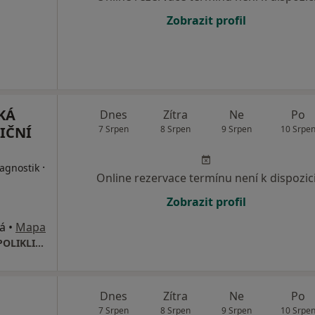
Zobrazit profil
KÁ
Dnes
Zítra
Ne
Po
IČNÍ
7 Srpen
8 Srpen
9 Srpen
10 Srpe
·
iagnostik
Online rezervace termínu není k dispozic
Zobrazit profil
á
•
Mapa
POLIKLINIKA ČESKÁ TŘEBOVÁ (ŽELEZNIČNÍ POLIKLINIKA)
Dnes
Zítra
Ne
Po
7 Srpen
8 Srpen
9 Srpen
10 Srpe