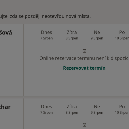
ujte, zda se později neotevřou nová místa.
šová
Dnes
Zítra
Ne
Po
7 Srpen
8 Srpen
9 Srpen
10 Srpe
Online rezervace termínu není k dispozic
Rezervovat termín
char
Dnes
Zítra
Ne
Po
7 Srpen
8 Srpen
9 Srpen
10 Srpe