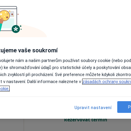
ka
Dnes
Zítra
Ne
Po
7 Srpen
8 Srpen
9 Srpen
10 Srpe
Online rezervace termínu není k dispozic
Rezervovat termín
ujeme vaše soukromí
ovolujete nám a našim partnerům používat soubory cookie (nebo po
e) ke shromažďování údajů pro statistické účely a poskytování obs
ich zvyklostí při procházení. Své preference můžete kdykoli zkontro
t v nastavení. Další informace naleznete v
zásadách ochrany soukr
Dnes
Zítra
Ne
Po
okie.
7 Srpen
8 Srpen
9 Srpen
10 Srpe
P
Upravit nastavení
Online rezervace termínu není k dispozic
Rezervovat termín