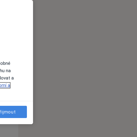
Út
St
Čt
n
11 Srpen
12 Srpen
13 Srpen
i
dobné
ahu na
lovat a
omí a
Út
St
Čt
n
11 Srpen
12 Srpen
13 Srpen
řijmout
i