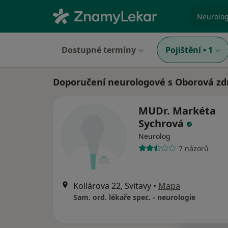
specializ
Dostupné termíny
Pojištění
•
1
Doporučení neurologové s Oborová zdr
MUDr. Markéta
Sychrová
Neurolog
7 názorů
Kollárova 22, Svitavy
•
Mapa
Sam. ord. lékaře spec. - neurologie