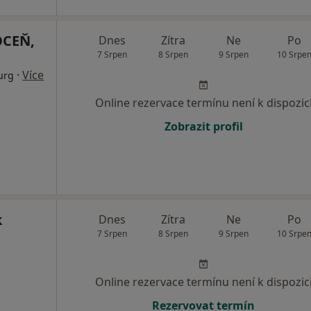
OCEŇ,
Dnes
Zítra
Ne
Po
7 Srpen
8 Srpen
9 Srpen
10 Srpe
·
Více
urg
Online rezervace termínu není k dispozic
Zobrazit profil
k
Dnes
Zítra
Ne
Po
7 Srpen
8 Srpen
9 Srpen
10 Srpe
Online rezervace termínu není k dispozic
Rezervovat termín