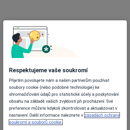
Rakhimbekova Yulia
Pediatr
3 názory
Studenec 370, Semily
•
Mapa
Dr. Yulia Rakhimbekova
Bakteriologické vyšetření
100 Kč
Tento specialista nenabízí online rezervaci termínu na této adrese.
Respektujeme vaše soukromí
Rezervovat termín
Přijetím povolujete nám a našim partnerům používat
soubory cookie (nebo podobné technologie) ke
shromažďování údajů pro statistické účely a poskytování
obsahu na základě vašich zvyklostí při procházení. Své
preference můžete kdykoli zkontrolovat a aktualizovat v
nastavení. Další informace naleznete v
zásadách ochrany
soukromí a souborů cookie.