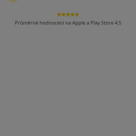
Průměrné hodnocení na Apple a Play Store 4.5
Mgr. et Mgr. Vladimíra Moravcová
·
Více
Logoped
Barákova 575, Jičín, 50601, Jičín
•
Mapa
Ambulance klinické logopedie Nejen o řeči
Diagnostické vyšetření
od 800 kč
Tento specialista nenabízí online rezervaci termínu na této adrese.
Rezervovat termín