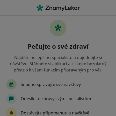
Hla
Nová Paka, královéhradecký
Filtry
Mapa
Nová Paka
Pečujte o své zdraví
Jak řadíme výsledky vyhledávání?
Najděte nejlepšího specialistu a objednejte si
návštěvu. Stáhněte si aplikaci a získejte bezplatný
Jakého specialistu hledáte?
přístup k všem funkcím připraveným pro vás:
Zubař
Praktický lékař
Pediatr
Gynek
Snadno spravujte své návštěvy
Odesílejte zprávy svým specialistům
Dostávejte připomenutí o návštěvě