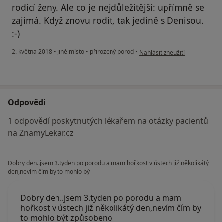
rodící ženy. Ale co je nejdůležitější: upřímně se
zajímá. Když znovu rodit, tak jedině s Denisou.
:-)
podle názoru uživatele Váš úč
2. května 2018
•
jiné místo
•
přirozený porod
•
Nahlásit zneužití
Odpovědi
1 odpovědí poskytnutých lékařem na otázky pacientů
na ZnamyLekar.cz
Dobry den..jsem 3.tyden po porodu a mam hořkost v ústech již několikátý
den,nevím čím by to mohlo bý
Dobry den..jsem 3.tyden po porodu a mam
hořkost v ústech již několikátý den,nevím čím by
to mohlo být způsobeno