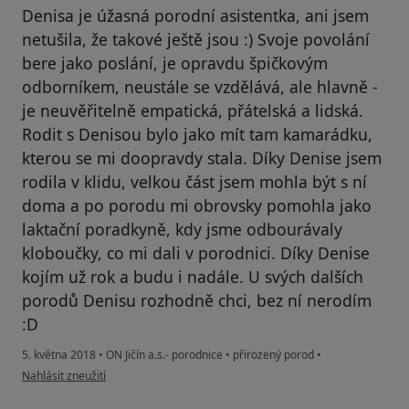
Denisa je úžasná porodní asistentka, ani jsem
netušila, že takové ještě jsou :) Svoje povolání
bere jako poslání, je opravdu špičkovým
odborníkem, neustále se vzdělává, ale hlavně -
je neuvěřitelně empatická, přátelská a lidská.
Rodit s Denisou bylo jako mít tam kamarádku,
kterou se mi doopravdy stala. Díky Denise jsem
rodila v klidu, velkou část jsem mohla být s ní
doma a po porodu mi obrovsky pomohla jako
laktační poradkyně, kdy jsme odbourávaly
kloboučky, co mi dali v porodnici. Díky Denise
kojím už rok a budu i nadále. U svých dalších
porodů Denisu rozhodně chci, bez ní nerodím
:D
5. května 2018
•
ON Jičín a.s.- porodnice
•
přirozený porod
•
podle názoru uživatele Váš účet byl odstraněn
Nahlásit zneužití