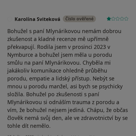
Karolína Sviteková
Číslo ověřené
K
Bohužel s paní Mlynárikovou nemám dobrou
zkušenost a kladné recenze mě upřímně
překvapují. Rodila jsem v prosinci 2023 v
Nymburce a bohužel jsem měla u porodu
smůlu na paní Mlynárikovou. Chyběla mi
jakákoliv komunikace ohledně průběhu
porodu, empatie a lidský přístup. Nebýt se
mnou u porodu manžel, asi bych se psychicky
složila. Bohužel po zkušenosti s paní
Mlynárikovou si odnáším trauma z porodu a
vím, že bohužel nejsem jediná. Chápu, že občas
člověk nemá svůj den, ale ve zdravotnictví by se
tohle dít nemělo.
podle názoru uživatele Karolína Sviteková