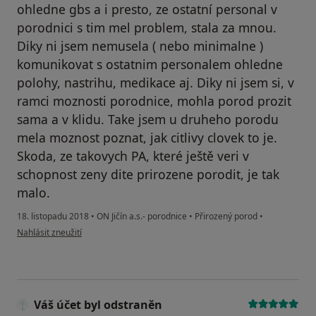
ohledne gbs a i presto, ze ostatní personal v
porodnici s tim mel problem, stala za mnou.
Diky ni jsem nemusela ( nebo minimalne )
komunikovat s ostatnim personalem ohledne
polohy, nastrihu, medikace aj. Diky ni jsem si, v
ramci moznosti porodnice, mohla porod prozit
sama a v klidu. Take jsem u druheho porodu
mela moznost poznat, jak citlivy clovek to je.
Skoda, ze takovych PA, které ještě veri v
schopnost zeny dite prirozene porodit, je tak
malo.
18. listopadu 2018
•
ON Jičín a.s.- porodnice
•
Přirozený porod
•
podle názoru uživatele Váš účet byl odstraněn
Nahlásit zneužití
Váš účet byl odstraněn