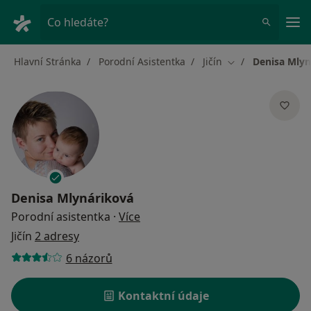
Hla
Co hledáte?
Hlavní Stránka
Porodní Asistentka
Jičín
Denisa Mlyn
Změna města
Denisa Mlynáriková
o specializacích
Porodní asistentka
·
Více
Jičín
2 adresy
6 názorů
Kontaktní údaje