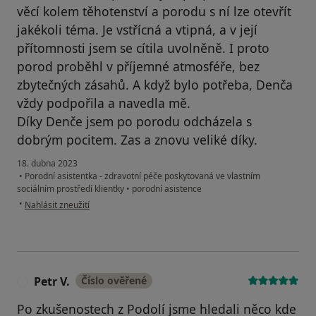
věcí kolem těhotenství a porodu s ní lze otevřít
jakékoli téma. Je vstřícná a vtipná, a v její
přítomnosti jsem se cítila uvolněně. I proto
porod proběhl v příjemné atmosféře, bez
zbytečných zásahů. A když bylo potřeba, Denča
vždy podpořila a navedla mě.
Díky Denče jsem po porodu odcházela s
dobrým pocitem. Zas a znovu veliké díky.
18. dubna 2023
•
Porodní asistentka - zdravotní péče poskytovaná ve vlastním
sociálním prostředí klientky
•
porodní asistence
podle názoru uživatele AA
•
Nahlásit zneužití
Petr V.
Číslo ověřené
P
Po zkušenostech z Podolí jsme hledali něco kde