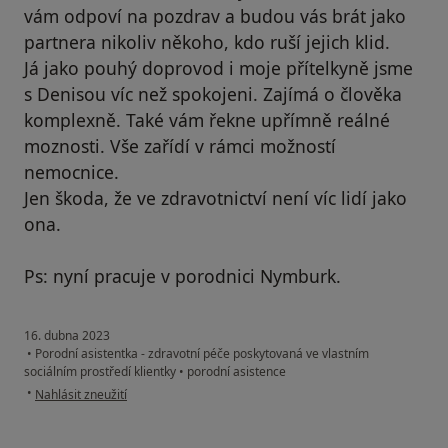
vám odpoví na pozdrav a budou vás brát jako
partnera nikoliv někoho, kdo ruší jejich klid.
Já jako pouhý doprovod i moje přítelkyně jsme
s Denisou víc než spokojeni. Zajímá o člověka
komplexně. Také vám řekne upřímně reálné
moznosti. Vše zařídí v rámci možností
nemocnice.
Jen škoda, že ve zdravotnictví není víc lidí jako
ona.
Ps: nyní pracuje v porodnici Nymburk.
16. dubna 2023
•
Porodní asistentka - zdravotní péče poskytovaná ve vlastním
sociálním prostředí klientky
•
porodní asistence
podle názoru uživatele Petr V.
•
Nahlásit zneužití