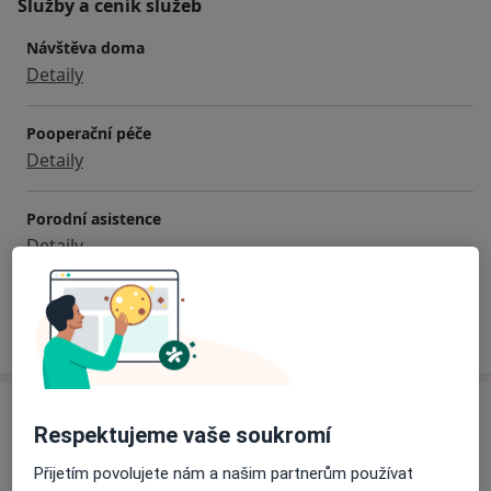
Služby a ceník služeb
Návštěva doma
Detaily
Pooperační péče
Detaily
Porodní asistence
Detaily
Jak fungují ceny?
Adresy (2)
Respektujeme vaše soukromí
Adresa 1
Adresa 2
Přijetím povolujete nám a našim partnerům používat