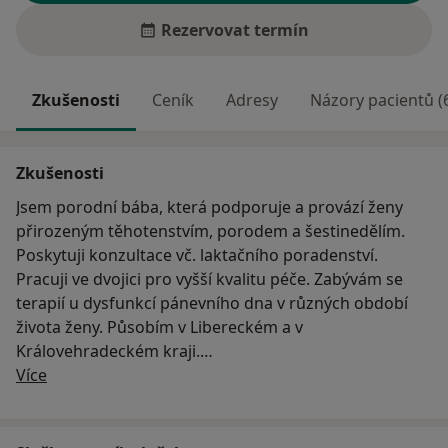
Rezervovat termín
Zkušenosti
Ceník
Adresy
Názory pacientů (
Zkušenosti
Jsem porodní bába, která podporuje a provází ženy
přirozeným těhotenstvím, porodem a šestinedělím.
Poskytuji konzultace vč. laktačního poradenství.
Pracuji ve dvojici pro vyšší kvalitu péče. Zabývám se
terapií u dysfunkcí pánevního dna v různých období
života ženy. Působím v Libereckém a v
Královehradeckém kraji.
O mně
více na www.porodjinak.cz
Více
Tel.: