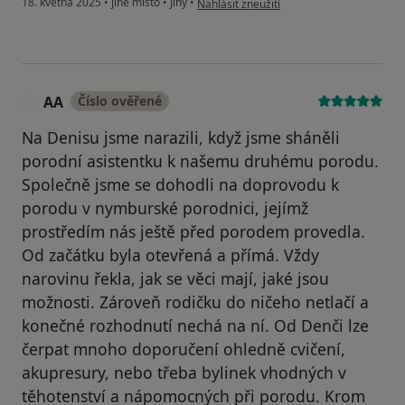
18. května 2025
•
jiné místo
•
Jiný
•
Nahlásit zneužití
AA
Číslo ověřené
A
Na Denisu jsme narazili, když jsme sháněli
porodní asistentku k našemu druhému porodu.
Společně jsme se dohodli na doprovodu k
porodu v nymburské porodnici, jejímž
prostředím nás ještě před porodem provedla.
Od začátku byla otevřená a přímá. Vždy
narovinu řekla, jak se věci mají, jaké jsou
možnosti. Zároveň rodičku do ničeho netlačí a
konečné rozhodnutí nechá na ní. Od Denči lze
čerpat mnoho doporučení ohledně cvičení,
akupresury, nebo třeba bylinek vhodných v
těhotenství a nápomocných při porodu. Krom