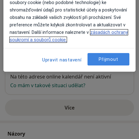
soubory cookie (nebo podobné technologie) ke
shromažďování údajů pro statistické účely a poskytování
Porodní asistentka - zdravotní péče
obsahu na základě vašich zvyklostí při procházení. Své
poskytovaná ve vlastním sociálním
preference můžete kdykoli zkontrolovat a aktualizovat v
prostředí klientky
nastavení. Další informace naleznete v
zásadách ochrany
Krkonošská 157,
Vrchlabí
543 01
soukromí a souborů cookie.
Přiblížit mapu
Přijmout
Upravit nastavení
se otevře v nové záložce
Dostupnost
Na této adrese online kalendář není aktivní
Co mám v takové situaci udělat?
Více
o adrese
Názory