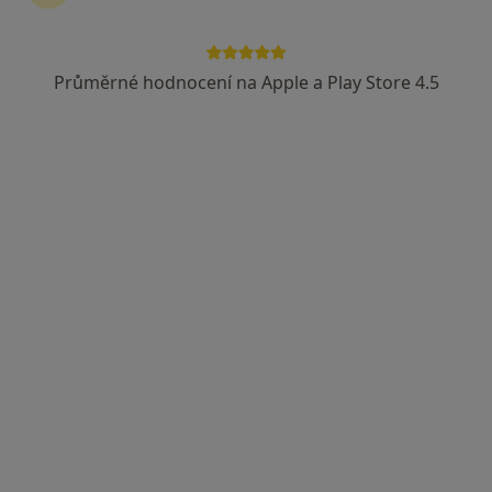
Průměrné hodnocení na Apple a Play Store 4.5
Mgr. Petra Ševčíková
·
Více
Psycholog, Kouč
Josefská 15, Brno
•
Mapa
Terapie v centru Brno
Psychologické poradenství
1 000 Kč
Tento specialista nenabízí online rezervaci termínu na této adrese.
Rezervovat termín