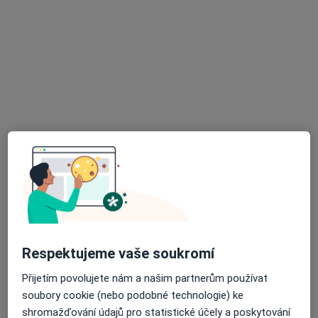
Anita Brlicová Detařová
Psycholog
2 názory
konzultace online, Brno
•
Mapa
Brlicová psychologie
Konzultace pro páry
980 Kč
Tento specialista nenabízí online rezervaci termínu na této adrese.
Rezervovat termín
Respektujeme vaše soukromí
Přijetím povolujete nám a našim partnerům používat
soubory cookie (nebo podobné technologie) ke
shromažďování údajů pro statistické účely a poskytování