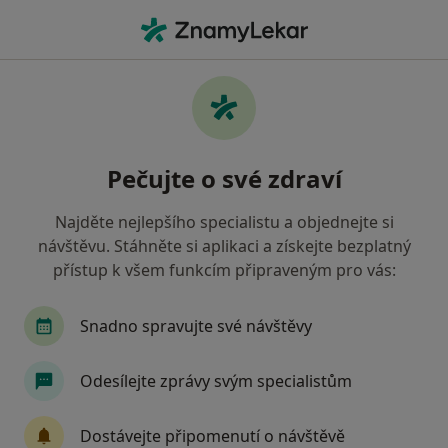
Hla
Pracovní Krize • Brno, jihomoravský
Filtry
• 1
Mapa
Pracovní krize Brno
Pečujte o své zdraví
Jak řadíme výsledky vyhledávání?
Najděte nejlepšího specialistu a objednejte si
návštěvu. Stáhněte si aplikaci a získejte bezplatný
Jakého specialistu hledáte?
přístup k všem funkcím připraveným pro vás:
Psycholog
Psychoterapeut
Terapeut
Snadno spravujte své návštěvy
Odesílejte zprávy svým specialistům
Dostávejte připomenutí o návštěvě