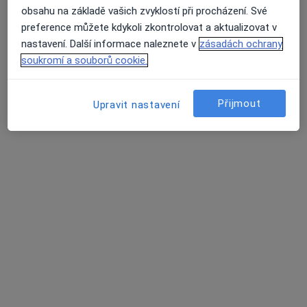
obsahu na základě vašich zvyklostí při procházení. Své
Mgr. Iva Riederová
preference můžete kdykoli zkontrolovat a aktualizovat v
Psycholog
nastavení. Další informace naleznete v
zásadách ochrany
soukromí a souborů cookie.
Technologický park Brno-Královo pole, Brno
•
Mapa
Mentální trénink.cz
Psychologické poradenství
1 000 Kč
Přijmout
Upravit nastavení
Tento specialista nenabízí online rezervaci termínu na této adrese.
Rezervovat termín