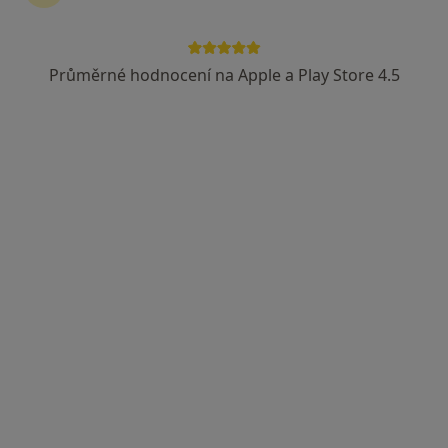
František Bárta
Anesteziolog
Průměrné hodnocení na Apple a Play Store 4.5
Slovanského bratrství 710, Pelhřimov
•
Mapa
Nemocnice Pelhřimov
Tento specialista nenabízí online rezervaci termínu na této adrese.
Rezervovat termín
Eliška Štokrová
Internista