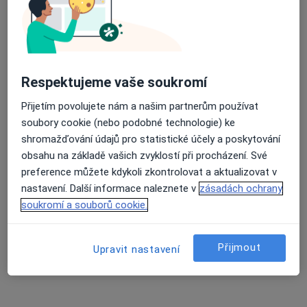
Tento specialista nenabízí online rezervaci termínu na této adrese.
Rezervovat termín
Respektujeme vaše soukromí
Přijetím povolujete nám a našim partnerům používat
soubory cookie (nebo podobné technologie) ke
shromažďování údajů pro statistické účely a poskytování
obsahu na základě vašich zvyklostí při procházení. Své
preference můžete kdykoli zkontrolovat a aktualizovat v
nastavení. Další informace naleznete v
zásadách ochrany
Jaromír Kořínek
soukromí a souborů cookie.
Onkolog, Diagnostik
Pelhřimov
•
Mapa
Přijmout
Upravit nastavení
Ordinace
Tento specialista nenabízí online rezervaci termínu na této adrese.
Rezervovat termín