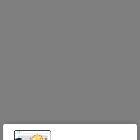
Pelhřimov
•
Mapa
Ordinace
Tento specialista nenabízí online rezervaci termínu na této adrese.
Rezervovat termín
Maroš Hrubina
Ortoped
Pelhřimov
•
Mapa
Ordinace