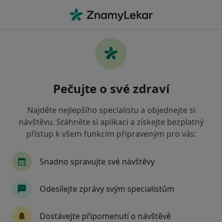
Hla
Kamenice nad Lipou, vysočina
Filtry
Mapa
Kamenice nad Lipou
Pečujte o své zdraví
Jak řadíme výsledky vyhledávání?
Najděte nejlepšího specialistu a objednejte si
návštěvu. Stáhněte si aplikaci a získejte bezplatný
Jakého specialistu hledáte?
přístup k všem funkcím připraveným pro vás:
Snadno spravujte své návštěvy
Odesílejte zprávy svým specialistům
Dostávejte připomenutí o návštěvě