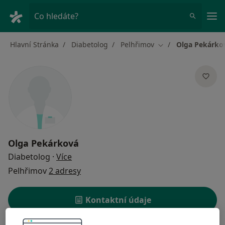
Hla
Co hledáte?
Hlavní Stránka
Diabetolog
Pelhřimov
Olga Pekárko
Změna města
Olga Pekárková
o specializacích
Diabetolog
·
Více
Pelhřimov
2 adresy
Kontaktní údaje