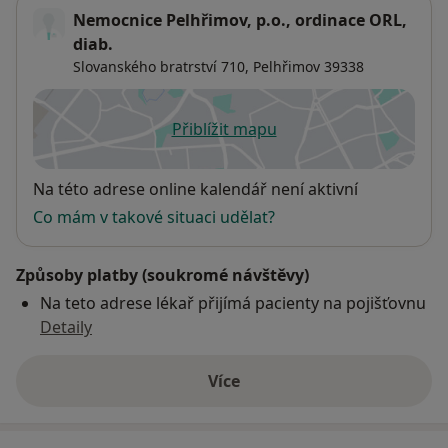
Nemocnice Pelhřimov, p.o., ordinace ORL,
diab.
Slovanského bratrství 710,
Pelhřimov
39338
Přiblížit mapu
se otevře v nové záložce
Dostupnost
Na této adrese online kalendář není aktivní
Co mám v takové situaci udělat?
Způsoby platby (soukromé návštěvy)
Na teto adrese lékař přijímá pacienty na pojišťovnu
Detaily
Více
o adrese