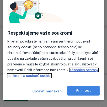
Rezervovat termín
Ceník
Adresy
Názory pacientů
Respektujeme vaše soukromí
Ceník
Přijetím povolujete nám a našim partnerům používat
Informace o službách a cenách nejsou k dispozici
soubory cookie (nebo podobné technologie) ke
Tento specialista ještě nepřidával žádné informace o
shromažďování údajů pro statistické účely a poskytování
svých službách.
obsahu na základě vašich zvyklostí při procházení. Své
preference můžete kdykoli zkontrolovat a aktualizovat v
nastavení. Další informace naleznete v
zásadách ochrany
soukromí a souborů cookie.
Adresy (2)
Přijmout
Upravit nastavení
Adresa 1
Adresa 2