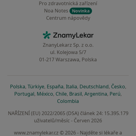
Pro zdravotnická zařízení
Noa Notes
Novinka
Centrum nápovědy
Kontakt
ZnamyLekar - Hlavní stránka
ZnanyLekarz Sp. z o.o.
ul. Kolejowa 5/7
01-217 Warszawa, Polska
se otevře v nové záložce
se otevře v nové záložce
se otevře v nové záložce
se otevře v nové záložce
se otevře v 
se o
Polska
,
Türkiye
,
España
,
Italia
,
Deutschland
,
Česko
,
se otevře v nové záložce
se otevře v nové záložce
se otevře v nové záložce
se otevře v nové záložc
se otevře v 
se ote
Portugal
,
México
,
Chile
,
Brasil
,
Argentina
,
Perú
,
se otevře v nové záložce
Colombia
NAŘÍZENÍ (EU) 2022/2065 (DSA) článek 24: 15.395.179
uživatelů/měsíc - Červen 2026
www.znamylekar.cz © 2026 - Najděte si lékaře a