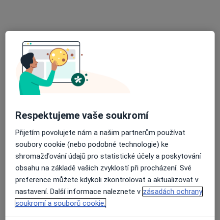
MUDr. Zdeněk Holub
·
Více
Zubař
28 názorů
Horymírova 121, Ostrava-Zabřeh
•
Mapa
praktický zubní lékař
Ošetření kořenových kanálků
700 Kč
Respektujeme vaše soukromí
Tento specialista nenabízí online rezervaci termínu na této adrese.
Přijetím povolujete nám a našim partnerům používat
Rezervovat termín
soubory cookie (nebo podobné technologie) ke
shromažďování údajů pro statistické účely a poskytování
obsahu na základě vašich zvyklostí při procházení. Své
preference můžete kdykoli zkontrolovat a aktualizovat v
nastavení. Další informace naleznete v
zásadách ochrany
soukromí a souborů cookie.