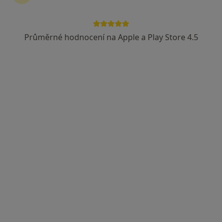
Průměrné hodnocení na Apple a Play Store 4.5
Doc. MUDr. Peter Koliba, CSc.
·
Více
Gynekolog, Porodní asistentka, Sexuolog
56 názorů
17. listopadu 595, Ostrava
•
Mapa
Gynartis, s.r.o., gynekologie, dětská gynekologie
Tento specialista nenabízí online rezervaci termínu na této adrese.
Rezervovat termín