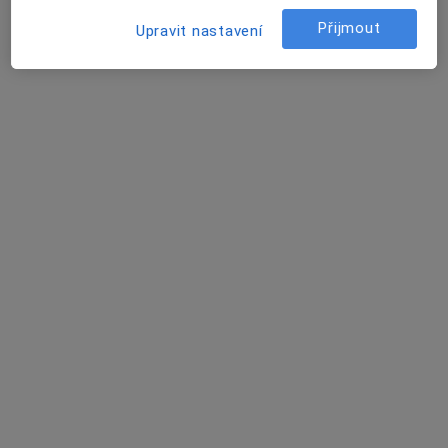
Přijmout
Upravit nastavení
MUDr. Radka Košková
·
Více
Gastroenterolog
186 názorů
Švédská 109/45, Slezská Ostrava
•
Mapa
Gastroenterologická ambulance - přijímáme nové pacienty
Tento specialista nenabízí online rezervaci termínu na této adrese.
Rezervovat termín