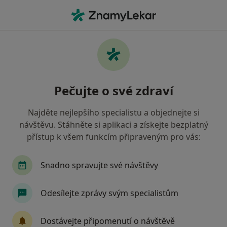
Hla
Genetik • Praha, hl město Praha
Filtry
• 1
Mapa
Doporučení genetici s Zaměstnanecká
Pečujte o své zdraví
pojišťovna Škoda Praha
Jak řadíme výsledky vyhledávání?
Najděte nejlepšího specialistu a objednejte si
návštěvu. Stáhněte si aplikaci a získejte bezplatný
přístup k všem funkcím připraveným pro vás:
Snadno spravujte své návštěvy
Odesílejte zprávy svým specialistům
MUDr. Zdeňka Vlčková
Dostávejte připomenutí o návštěvě
Genetik