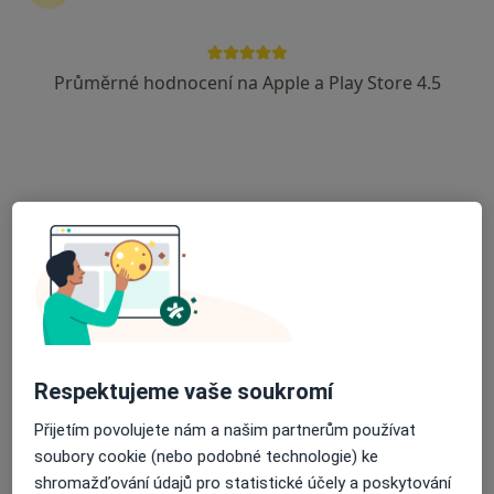
Krakovská 8/581, Praha
•
Mapa
GHC GENETICS, s.r.o.
Průměrné hodnocení na Apple a Play Store 4.5
Tento specialista nenabízí online rezervaci termínu na této adrese.
Rezervovat termín
Respektujeme vaše soukromí
GENNET, s.r.o.
·
Více
Genetik, Gynekolog, Ostatní
Přijetím povolujete nám a našim partnerům používat
53 názorů
soubory cookie (nebo podobné technologie) ke
shromažďování údajů pro statistické účely a poskytování
Kostelní 9, Praha
•
Mapa