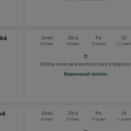
cká
Dnes
Zítra
Po
Út
8 Srpen
9 Srpen
10 Srpen
11 Srpe
Online rezervace termínu není k dispozic
Rezervovat termín
vá
Dnes
Zítra
Po
Út
8 Srpen
9 Srpen
10 Srpen
11 Srpe