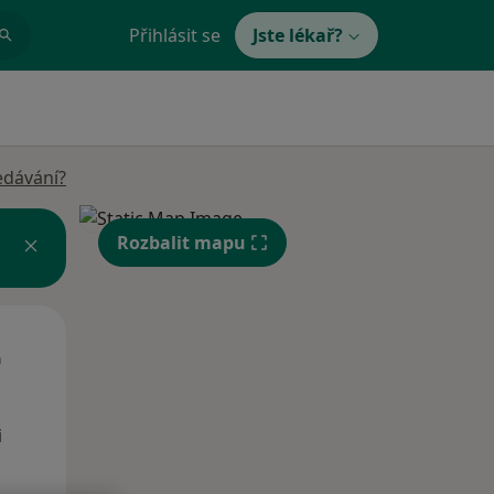
Přihlásit se
Jste lékař?
edávání?
Rozbalit mapu
St
Čt
Pá
n
12 Srpen
13 Srpen
14 Srpen
i