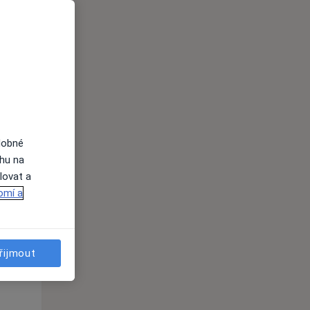
St
Čt
Pá
n
12 Srpen
13 Srpen
14 Srpen
i
dobné
ahu na
lovat a
omí a
řijmout
St
Čt
Pá
n
12 Srpen
13 Srpen
14 Srpen