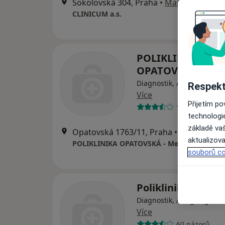
Sokolovská 304, Praha
•
Mapa
CLINICUM a.s.
POLIKLINIKA
OPATOVSKÁ - Med
Diagnostik, Alergolog, De
Respekt
Více
Přijetím p
19 názorů
technologi
základě vaš
Opatovská 1763/11, Praha
•
Mapa
aktualizova
POLIKLINIKA OPATOVSKÁ - Medifin
souborů co
Poliklinika Petrov
Diagnostik, Alergolog, Ch
Více
60 názorů