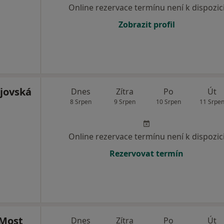
Online rezervace termínu není k dispozic
Zobrazit profil
jovská
Dnes
Zítra
Po
Út
8 Srpen
9 Srpen
10 Srpen
11 Srpe
Online rezervace termínu není k dispozic
Rezervovat termín
 Most
Dnes
Zítra
Po
Út