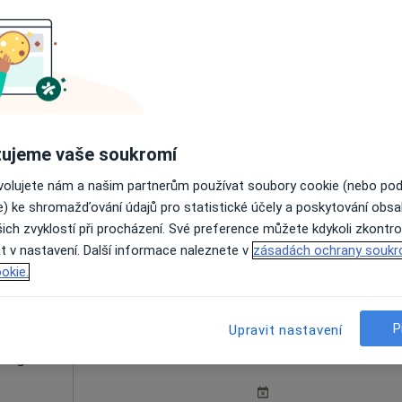
Dnes
Zítra
Po
Út
ifin
8 Srpen
9 Srpen
10 Srpen
11 Srpe
·
rmatolog
ujeme vaše soukromí
Online rezervace termínu není k dispozic
ovolujete nám a našim partnerům používat soubory cookie (nebo po
e) ke shromažďování údajů pro statistické účely a poskytování obs
Zobrazit profil
ich zvyklostí při procházení. Své preference můžete kdykoli zkontro
t v nastavení. Další informace naleznete v
zásadách ochrany soukr
okie.
P
Upravit nastavení
ice
Dnes
Zítra
Po
Út
8 Srpen
9 Srpen
10 Srpen
11 Srpe
·
irurg