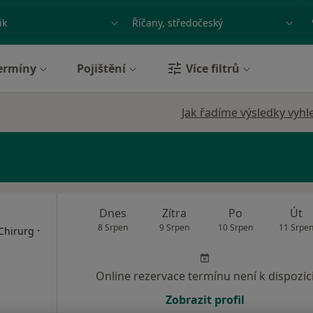
ace, nemoc nebo příjmení
Město nebo region
ermíny
Pojištění
Více filtrů
Jak řadíme výsledky vyhl
Dnes
Zítra
Po
Út
8 Srpen
9 Srpen
10 Srpen
11 Srpe
·
 Chirurg
Online rezervace termínu není k dispozic
Zobrazit profil