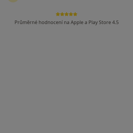
MUDr. Eva Vamberová
Zubař
Průměrné hodnocení na Apple a Play Store 4.5
3 názory
Haškova 1, České Budějovice
•
Mapa
Stomatologická ordinace
Tento specialista nenabízí online rezervaci termínu na této adrese.
Rezervovat termín
MUDr. Jan Šafář