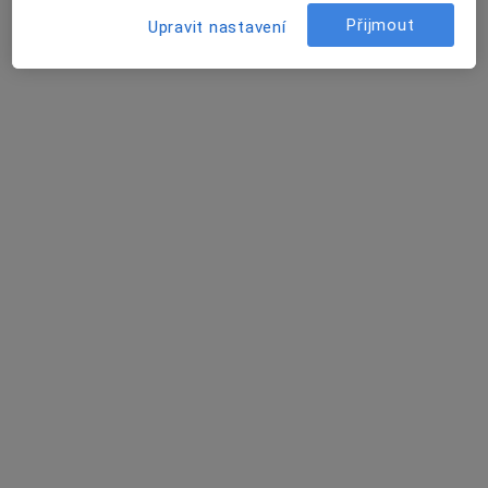
U Tří lvů 4, České Budějovice
•
Mapa
Přijmout
Stomatologická ordinace
Upravit nastavení
Tento specialista nenabízí online rezervaci termínu na této adrese.
Rezervovat termín
Jaromír Krejsa
Zubař
Masarykova 53, Hluboká nad Vltavou
•
Mapa
Zubní laboratoř
Tento specialista nenabízí online rezervaci termínu na této adrese.