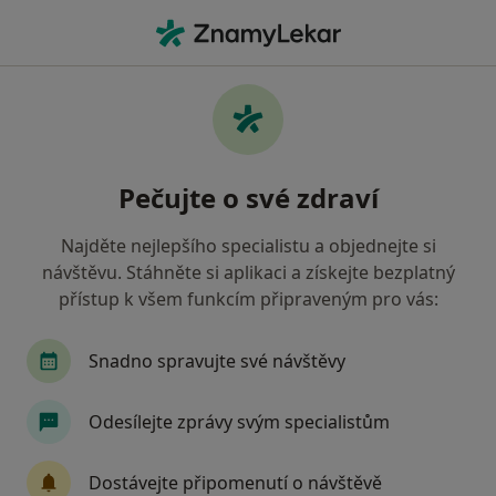
Hla
Zubař • Zliv, jihočeský
Filtry
Mapa
Zubař Zliv
Pečujte o své zdraví
Jak řadíme výsledky vyhledávání?
Najděte nejlepšího specialistu a objednejte si
návštěvu. Stáhněte si aplikaci a získejte bezplatný
Jakou pojišťovnu máte?
přístup k všem funkcím připraveným pro vás:
Snadno spravujte své návštěvy
Odesílejte zprávy svým specialistům
Dostávejte připomenutí o návštěvě