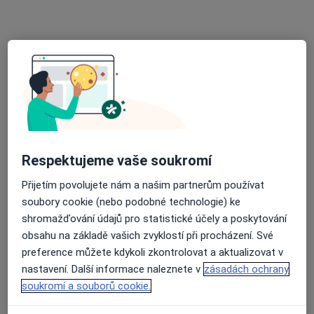
3 názory
Jaroslava Ježka 384/65, České Budějovice
•
Mapa
MedicaHelp Česká republika s.r.o
Tento specialista nenabízí online rezervaci termínu na této adrese.
Rezervovat termín
Respektujeme vaše soukromí
Přijetím povolujete nám a našim partnerům používat
soubory cookie (nebo podobné technologie) ke
shromažďování údajů pro statistické účely a poskytování
obsahu na základě vašich zvyklostí při procházení. Své
MUDr. Zdeněk Tesař
preference můžete kdykoli zkontrolovat a aktualizovat v
nastavení. Další informace naleznete v
zásadách ochrany
Zubař
soukromí a souborů cookie.
11 názorů