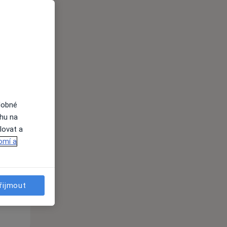
i
dobné
ahu na
St
Čt
Pá
lovat a
n
12 Srpen
13 Srpen
14 Srpen
omí a
i
řijmout