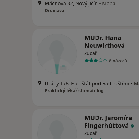
Máchova 32, Nový Jičín
•
Mapa
Ordinace
MUDr. Hana
Neuwirthová
Zubař
8 názorů
Dráhy 178, Frenštát pod Radhoštěm
•
M
Praktický lékař stomatolog
MUDr. Jaromíra
Fingerhúttová
Zubař