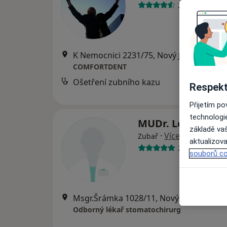
26 názorů
K Nemocnici 2231/75, Nový Jičín
•
Mapa
COMFORTDENT
Ošetření zubního kazu
Respekt
Přijetím p
technologi
MUDr. Lenka Bia
základě vaš
·
Více
Zubař
aktualizova
22 názorů
souborů co
Msgr.Šrámka 1028/11, Nový Jičín
•
Mapa
Odborný lékař stomatochirurg