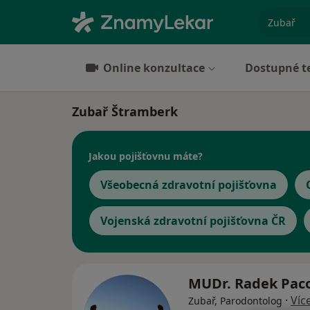
specializ
Online konzultace
Dostupné t
Zubař Štramberk
Jakou pojišťovnu máte?
Všeobecná zdravotní pojišťovna
Vojenská zdravotní pojišťovna ČR
MUDr. Radek Pac
·
Víc
Zubař, Parodontolog