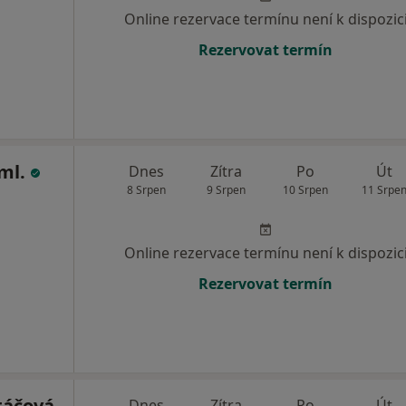
Online rezervace termínu není k dispozic
Rezervovat termín
 ml.
Dnes
Zítra
Po
Út
8 Srpen
9 Srpen
10 Srpen
11 Srpe
Online rezervace termínu není k dispozic
Rezervovat termín
táčová
Dnes
Zítra
Po
Út