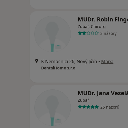
MUDr. Robin Fing
Zubař, Chirurg
3 názory
K Nemocnici 26, Nový Jičín
•
Mapa
DentalHome s.r.o.
MUDr. Jana Vesel
Zubař
25 názorů