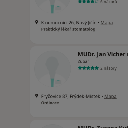
6 názorů
K nemocnici 26, Nový Jičín
•
Mapa
Praktický lékař stomatolog
MUDr. Jan Vicher
Zubař
2 názory
Fryčovice 87, Frýdek-Místek
•
Mapa
Ordinace
MUDr. Zuzana Ku