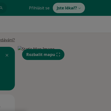
Přihlásit se
Jste lékař?
edávání?
Rozbalit mapu
St
Čt
Pá
n
12 Srpen
13 Srpen
14 Srpen