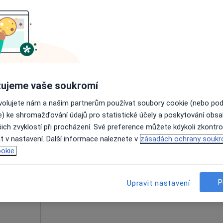
Online rezervace termínu není k dispozic
Zobrazit telefonní číslo
od 532 kč
ujeme vaše soukromí
ovolujete nám a našim partnerům používat soubory cookie (nebo po
e) ke shromažďování údajů pro statistické účely a poskytování obs
lková
Dnes
Zítra
Po
Út
ich zvyklostí při procházení. Své preference můžete kdykoli zkontro
8 Srpen
9 Srpen
10 Srpen
11 Srpe
t v nastavení. Další informace naleznete v
zásadách ochrany soukr
okie.
Online rezervace termínu není k dispozic
Rezervovat termín
P
Upravit nastavení