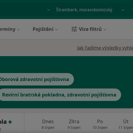
ace, nemoc nebo příjmení
Město nebo region
ermíny
Pojištění
Více filtrů
Jak řadíme výsledky vyhl
Oborová zdravotní pojišťovna
Revírní bratrská pokladna, zdravotní pojišťovna
ola
Dnes
Zítra
Po
Út
8 Srpen
9 Srpen
10 Srpen
11 Srpe
e