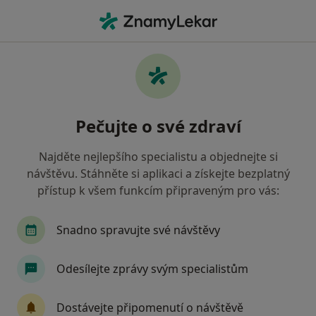
Hla
Zubař • Praha 6, Praha, hl město Praha
Filtry
Mapa
Zubař, Praha 6, Praha
Pečujte o své zdraví
Jak řadíme výsledky vyhledávání?
Najděte nejlepšího specialistu a objednejte si
návštěvu. Stáhněte si aplikaci a získejte bezplatný
Jakou pojišťovnu máte?
přístup k všem funkcím připraveným pro vás:
Všeobecná zdravotní pojišťovna
Zdravotní poj
Snadno spravujte své návštěvy
Odesílejte zprávy svým specialistům
Dostávejte připomenutí o návštěvě