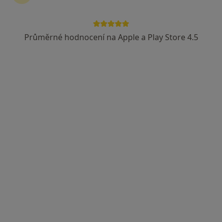
Průměrné hodnocení na Apple a Play Store 4.5
Mykhaylo Averko
·
Více
Zubař
Smolenská 29, Praha
•
Mapa
A&S Dental Clinic
Bělení zubů
4 000 Kč
Tento specialista nenabízí online rezervaci termínu na této adrese.
Rezervovat termín