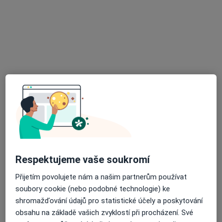
MDDr. Vladyslava Roshko
·
Více
Zubař
V Hůrkách 3, Praha
•
Mapa
ProMag Dental
Ošetření kořenových kanálků
3 000 Kč
Tento specialista nenabízí online rezervaci termínu na této adrese.
Rezervovat termín
Respektujeme vaše soukromí
Přijetím povolujete nám a našim partnerům používat
soubory cookie (nebo podobné technologie) ke
shromažďování údajů pro statistické účely a poskytování
obsahu na základě vašich zvyklostí při procházení. Své
MDDr. Jan Huška