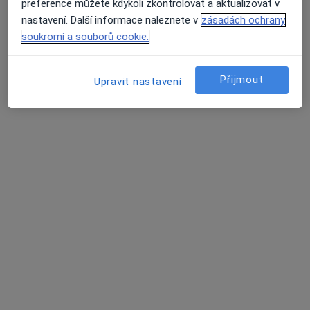
preference můžete kdykoli zkontrolovat a aktualizovat v
·
Více
Zubař
nastavení. Další informace naleznete v
zásadách ochrany
7 názorů
soukromí a souborů cookie.
Plzeňská 49, Chrášťany
•
Mapa
MDDr. Jan Huška
Přijmout
Upravit nastavení
Tento specialista nenabízí online rezervaci termínu na této adrese.
Rezervovat termín
Dr. Veronika Spilka
·
Více
Zubař