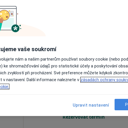
Dnes
Zítra
Ne
Po
7 Srpen
8 Srpen
9 Srpen
10 Srpe
Online rezervace termínu není k dispozic
Rezervovat termín
ujeme vaše soukromí
pa
ovolujete nám a našim partnerům používat soubory cookie (nebo po
e) ke shromažďování údajů pro statistické účely a poskytování obs
ich zvyklostí při procházení. Své preference můžete kdykoli zkontro
t v nastavení. Další informace naleznete v
zásadách ochrany soukr
oš
Dnes
Zítra
Ne
Po
okie.
7 Srpen
8 Srpen
9 Srpen
10 Srpe
P
Upravit nastavení
Online rezervace termínu není k dispozic
Rezervovat termín