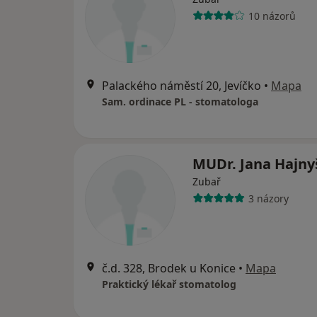
10 názorů
Palackého náměstí 20, Jevíčko
•
Mapa
Sam. ordinace PL - stomatologa
MUDr. Jana Hajny
Zubař
3 názory
č.d. 328, Brodek u Konice
•
Mapa
Praktický lékař stomatolog