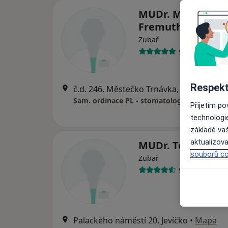
MUDr. Marta
Fremuthová
Zubař
9 názorů
Respekt
č.d. 246, Městečko Trnávka, Svitavy
•
Ma
Sam. ordinace PL - stomatologa
Přijetím p
technologi
základě vaš
aktualizova
MUDr. Tomáš Jag
souborů co
Zubař
9 názorů
Palackého náměstí 20, Jevíčko
•
Mapa