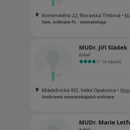
Komenského 22, Moravská Třebová
•
M
Sam. ordinace PL - stomatologa
MUDr. Jiří Sládek
Zubař
10 názorů
Mládežnická 492, Velké Opatovice
•
Map
Soukromá stomatologická ordinace
MUDr. Marie Letf
Zubař