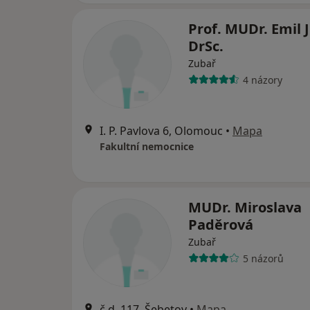
Prof. MUDr. Emil J
DrSc.
Zubař
4 názory
I. P. Pavlova 6, Olomouc
•
Mapa
Fakultní nemocnice
MUDr. Miroslava
Paděrová
Zubař
5 názorů
č.d. 117, Šebetov
•
Mapa