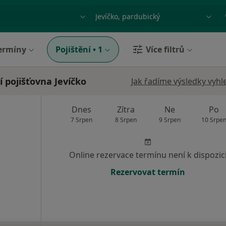
ace, nemoc nebo příjmení
Město nebo region
ermíny
Pojištění
•
1
Více filtrů
 pojišťovna Jevíčko
Jak řadíme výsledky vyhl
Dnes
Zítra
Ne
Po
7 Srpen
8 Srpen
9 Srpen
10 Srpe
Online rezervace termínu není k dispozic
Rezervovat termín