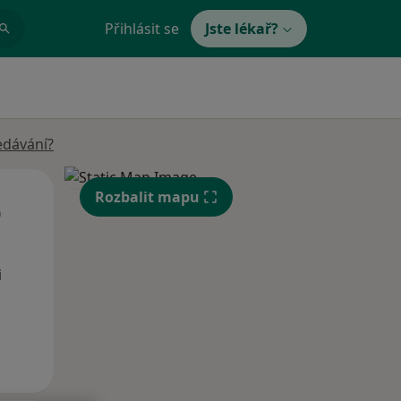
Přihlásit se
Jste lékař?
edávání?
Út
St
Čt
Rozbalit mapu
n
11 Srpen
12 Srpen
13 Srpen
i