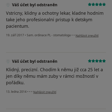
Váš účet byl odstraněn
Vstricny, klidny a ochotny lekar, kladne hodnim
take jeho profesionalni pristup k detskym
pacientum.
podle názoru uživatele Vá
19. září 2017
•
Sam. ordinace PL - stomatologa
•
•
Nahlásit zneužití
Váš účet byl odstraněn
Klidný, precizní. Chodím k němu již cca 25 let a
jen díky němu mám zuby v rámci možností v
pořádku.
podle názoru uživatele Váš účet byl odstraněn
13. ledna 2014
•
•
•
Nahlásit zneužití