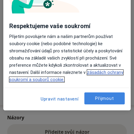
Přiblížit mapu
se otevře v nové záložce
Respektujeme vaše soukromí
Dostupnost
Na této adrese online kalendář není aktivní
Přijetím povolujete nám a našim partnerům používat
Co mám v takové situaci udělat?
soubory cookie (nebo podobné technologie) ke
shromažďování údajů pro statistické účely a poskytování
obsahu na základě vašich zvyklostí při procházení. Své
Způsoby platby (soukromé návštěvy)
preference můžete kdykoli zkontrolovat a aktualizovat v
Na teto adrese lékař přijímá pacienty na pojišťovnu
nastavení. Další informace naleznete v
zásadách ochrany
Detaily
soukromí a souborů cookie.
Více
o adrese
Přijmout
Upravit nastavení
Názory
Přidejte svůj názor