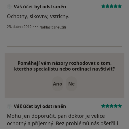
Váš účet byl odstraněn
Ochotny, sikovny, vstricny.
podle názoru uživatele Váš účet byl odstraněn
25. dubna 2012
•
•
•
Nahlásit zneužití
Pomáhají vám názory rozhodovat o tom,
kterého specialistu nebo ordinaci navštívit?
Ano
Ne
Váš účet byl odstraněn
Mohu jen doporučit, pan doktor je velice
ochotný a příjemný. Bez problémů nás ošetřil i