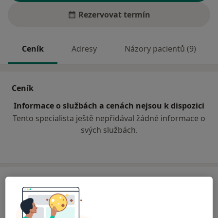
Rezervovat termín
Ceník
Adresy
Názory pacientů (9)
Ceník
Informace o službách a cenách nejsou k dispozici
Tento specialista ještě nepřidával žádné informace o
svých službách.
Adresa
Sam. ordinace PL - stomatologa
Palackého náměstí 20,
Jevíčko
56943