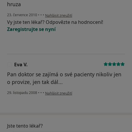
hruza
podle názoru uživatele Pacient
23. července 2010
•
•
•
Nahlásit zneužití
Vy jste ten lékař? Odpovězte na hodnocení!
Zaregistrujte se nyní
Eva V.
E
Pan doktor se zajímá o své pacienty nikoliv jen
o provize, jen tak dál...
podle názoru uživatele Eva V.
29. listopadu 2008
•
•
•
Nahlásit zneužití
Jste tento lékař?