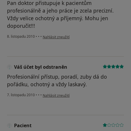
Pan doktor přistupuje k pacientům
profesionálně a jeho práce je zcela precizní.
Vždy velice ochotný a příjemný. Mohu jen
doporučit!!!
podle názoru uživatele Váš účet byl odstraněn
8. listopadu 2010
•
•
•
Nahlásit zneužití
Váš účet byl odstraněn
Profesionální přístup, poradí, zuby dá do
pořádku, ochotný a vždy laskavý.
podle názoru uživatele Váš účet byl odstraněn
7. listopadu 2010
•
•
•
Nahlásit zneužití
Pacient