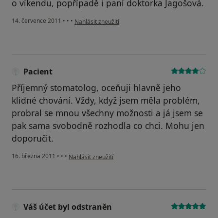
o víkendu, popřípadě i paní doktorka Jagošová.
podle názoru uživatele Váš účet byl odstraněn
14. července 2011
•
•
•
Nahlásit zneužití
Pacient
Příjemný stomatolog, oceňuji hlavně jeho
klidné chování. Vždy, když jsem měla problém,
probral se mnou všechny možnosti a já jsem se
pak sama svobodně rozhodla co chci. Mohu jen
doporučit.
podle názoru uživatele Pacient
16. března 2011
•
•
•
Nahlásit zneužití
Váš účet byl odstraněn