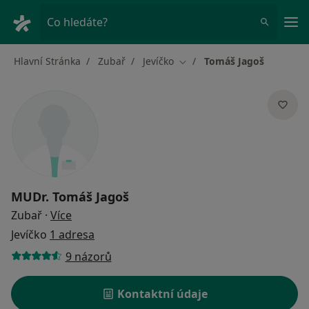
Hla
Co hledáte?
Hlavní Stránka
Zubař
Jevíčko
Tomáš Jagoš
Změna města
MUDr.
Tomáš Jagoš
o specializacích
Zubař
·
Více
Jevíčko
1 adresa
9 názorů
Kontaktní údaje