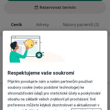
Rezervovat termín
Ceník
Adresy
Názory pacientů (2)
Ceník
Informace o službách a cenách nejsou k dispozici
Tento specialista ještě nepřidával žádné informace o
svých službách.
Respektujeme vaše soukromí
Přijetím povolujete nám a našim partnerům používat
soubory cookie (nebo podobné technologie) ke
Adresa
shromažďování údajů pro statistické účely a poskytování
obsahu na základě vašich zvyklostí při procházení. Své
Sam. ordinace PL - stomatologa
preference můžete kdykoli zkontrolovat a aktualizovat v
Palackého /II.ZŠ/,
Moravská Třebová
57101