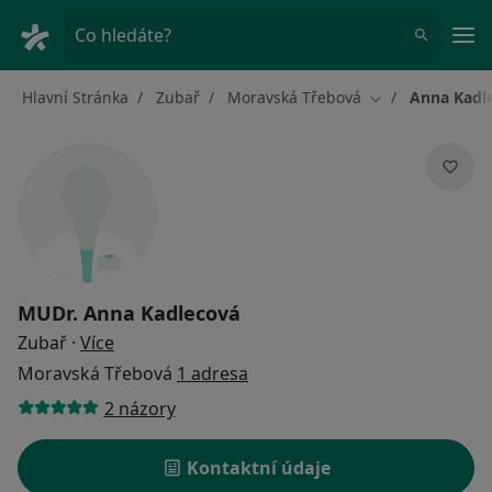
Hla
Co hledáte?
Hlavní Stránka
Zubař
Moravská Třebová
Anna Kadl
Změna města
MUDr.
Anna Kadlecová
o specializacích
Zubař
·
Více
Moravská Třebová
1 adresa
2 názory
Kontaktní údaje