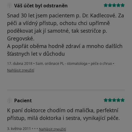
Váš účet byl odstraněn
Snad 30 let jsem pacientem p. Dr. Kadlecové. Za
péči a vlídný přístup, ochotu chci upřímně
poděkovat jak jí samotné, tak sestričce p.
Gregovské.
A popřát oběma hodně zdraví a mnoho dalších
šťastnych let v důchodu
17. dubna 2018
•
Sam. ordinace PL - stomatologa
•
péče o chruo
•
podle názoru uživatele Váš účet byl odstraněn
Nahlásit zneužití
Pacient
K paní doktorce chodím od malička, perfektní
přístup, milá doktorka i sestra, vynikající péče.
podle názoru uživatele Pacient
3. května 2011
•
•
•
Nahlásit zneužití