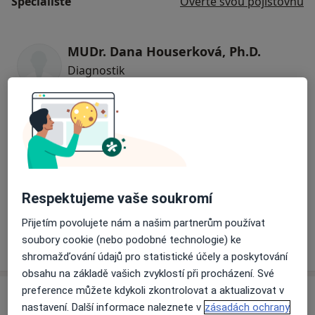
Specialisté
Ověřte svou pojišťovnu
MUDr. Dana Houserková, Ph.D.
Diagnostik
6 názorů
Eva Buriánková
Diagnostik
Respektujeme vaše soukromí
MUDr. Kateřina Spáčilová
Přijetím povolujete nám a našim partnerům používat
Diagnostik
soubory cookie (nebo podobné technologie) ke
shromažďování údajů pro statistické účely a poskytování
obsahu na základě vašich zvyklostí při procházení. Své
preference můžete kdykoli zkontrolovat a aktualizovat v
Adresa
nastavení. Další informace naleznete v
zásadách ochrany