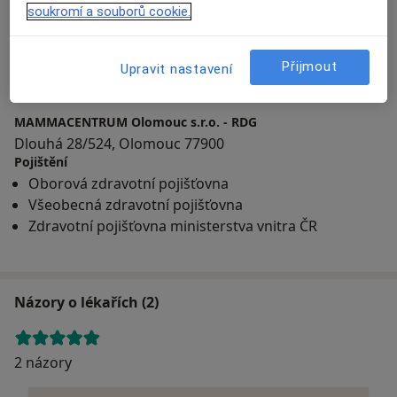
soukromí a souborů cookie.
Přiblížit mapu
Přijmout
Upravit nastavení
MAMMACENTRUM Olomouc s.r.o. - RDG
Dlouhá 28/524, Olomouc 77900
Pojištění
Oborová zdravotní pojišťovna
Všeobecná zdravotní pojišťovna
Zdravotní pojišťovna ministerstva vnitra ČR
Názory o lékařích (2)
2 názory