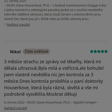
23. června 2025
•
MUDr. Dana Houserková, Ph.D.
•
v budově mammacentra funguje 4 dny
v týdnu mamární a onkologická poradna (jedná se o součást nestátního
interního odděleni olomouc), která slouží ženám s onemocněním prsu
včetně žen, které jsou již v léčbě nebo po léčbě rakoviny prsu.
podle názoru uživatele pacientka
•
Nahlásit zneužití
Nikol
Číslo ověřené
N
3 měsíce strachu ze zprávy od lékařky, která mi
dělala ultrazvuk.Byla milá a vstřícná,ale bohužel
jsem vlastně nevěděla nic jen kontrola za 3
měsíce.Dnes kontrola proběhla u paní doktorky
Houserkove, která byla rázná, skvělá a vše mi
podrobně vysvětlila.Mockrat děkuji
6. června 2022
•
MUDr. Dana Houserková, Ph.D.
•
digitální rentgen
•
podle názoru uživatele Nikol
Nahlásit zneužití