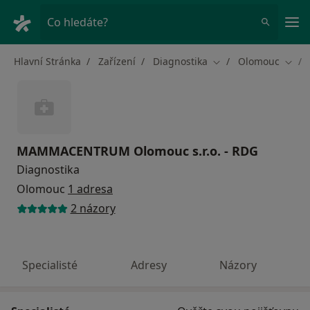
Hla
Co hledáte?
Hlavní Stránka
Zařízení
Diagnostika
Olomouc
Změna města
Změn
MAMMACENTRUM Olomouc s.r.o. - RDG
Diagnostika
Olomouc
1 adresa
2 názory
Specialisté
Adresy
Názory