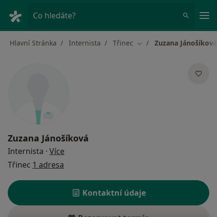
Hla
Co hledáte?
Hlavní Stránka
Internista
Třinec
Zuzana Jánošíková
Změna města
Zuzana Jánošíková
o specializacích
Internista
·
Více
Třinec
1 adresa
Kontaktní údaje