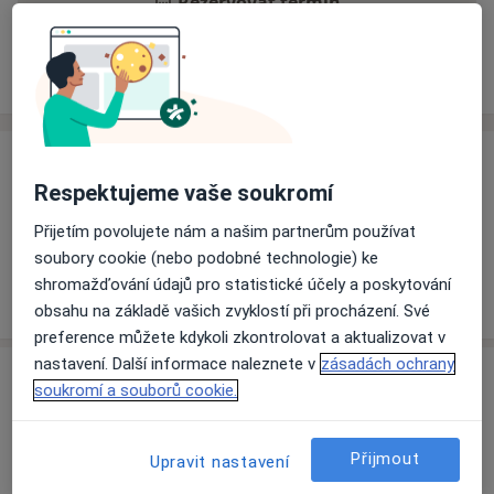
Rezervovat termín
Ceník
Adresy
Názory pacientů
Ceník
Respektujeme vaše soukromí
Informace o službách a cenách nejsou k dispozici
Přijetím povolujete nám a našim partnerům používat
Tento specialista ještě nepřidával žádné informace o
soubory cookie (nebo podobné technologie) ke
svých službách.
shromažďování údajů pro statistické účely a poskytování
obsahu na základě vašich zvyklostí při procházení. Své
preference můžete kdykoli zkontrolovat a aktualizovat v
nastavení. Další informace naleznete v
zásadách ochrany
Adresa
soukromí a souborů cookie.
Nemocnice Třinec
Kaštanová 268,
Třinec
739 61
Přijmout
Upravit nastavení