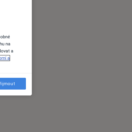
dobné
ahu na
lovat a
omí a
řijmout