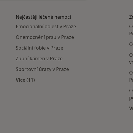
Nejčastěji léčené nemoci
Z
Emocionální bolest v Praze
O
P
Onemocnění prsu v Praze
O
Sociální fobie v Praze
O
Zubní kámen v Praze
v
Sportovní úrazy v Praze
O
Více (11)
P
Více v kategorii: Nejčastěji léčené nemoci
O
p
V