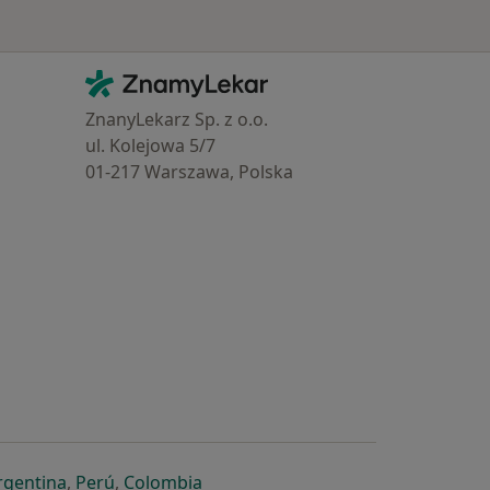
Kontakt
ZnamyLekar - Hlavní stránka
ZnanyLekarz Sp. z o.o.
ul. Kolejowa 5/7
01-217 Warszawa, Polska
e
é záložce
 v nové záložce
otevře v nové záložce
se otevře v nové záložce
se otevře v nové záložce
se otevře v nové záložce
rgentina
,
Perú
,
Colombia