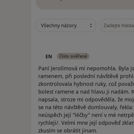
Hledejte v ná
EN
Číslo ověřené
E
Paní Jerolímová mi nepomohla. Byla js
ramenem, při poslední návštěvě prohlá
zkontrolovala hybnost ruky, což považ
bolest ramene a nad hlavu ji nadám. Kd
napsala, stroze mi odpověděla, že moji
se na této návštěvě domlouvaly, řekla: 
neúspěch její "léčby" není v mé netrpěl
rychleji/. Velmi mne její odpověď zkla
zkusím se obrátit jinam.