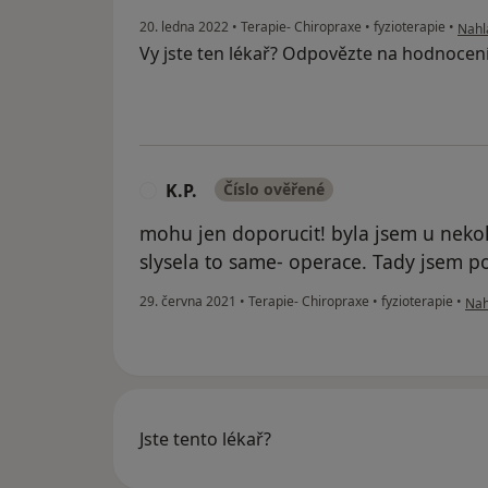
podle
20. ledna 2022
•
Terapie- Chiropraxe
•
fyzioterapie
•
Nahlá
Vy jste ten lékař? Odpovězte na hodnocen
K.P.
Číslo ověřené
K
mohu jen doporucit! byla jsem u neko
slysela to same- operace. Tady jsem po
podl
29. června 2021
•
Terapie- Chiropraxe
•
fyzioterapie
•
Nah
Jste tento lékař?