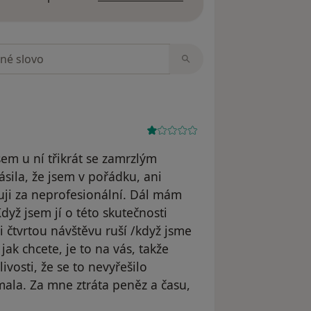
zorech
em u ní třikrát se zamrzlým
sila, že jsem v pořádku, ani
uji za neprofesionální. Dál mám
yž jsem jí o této skutečnosti
 čtvrtou návštěvu ruší /když jsme
jak chcete, je to na vás, takže
ivosti, že se to nevyřešilo
mala. Za mne ztráta peněz a času,