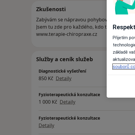
Zkušenosti
Zabývám se nápravou pohybového aparátu, c
Respekt
Jsem tu zde pro každého, kdo trpí bolestí a n
www.terapie-chiropraxe.cz
Přijetím p
technologi
základě vaš
Služby a ceník služeb
aktualizova
souborů co
Diagnostické vyšetření
850 Kč
Detaily
Fyzioterapeutická konzultace
1 000 Kč
Detaily
Fyzioterapeutické konzultace
Detaily