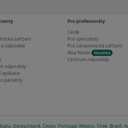
cienty
Pro profesionály
Ceník
nická zařízení
Pro specialisty
 a odpovědi
Pro zdravotnická zařízení
Noa Notes
Novinka
i
Centrum nápovědy
um nápovědy
 aplikace
ro pacienty
záložce
 v nové záložce
e otevře v nové záložce
se otevře v nové záložce
se otevře v nové záložce
se otevře v nové záložce
se otevře v nové záložc
se otevře v nov
se otevře
se 
Italia
,
Deutschland
,
Česko
,
Portugal
,
México
,
Chile
,
Brasil
,
A