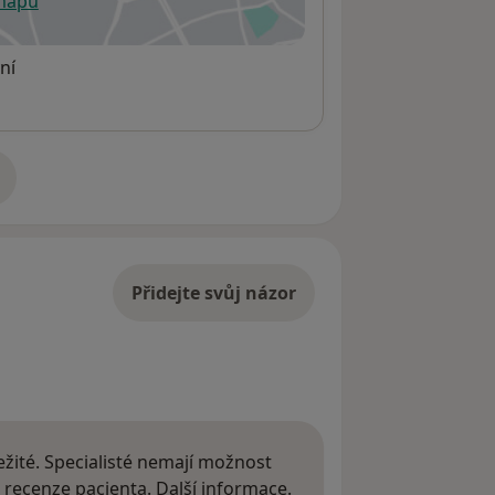
 mapu
 otevře v nové záložce
ní
adrese
Přidejte svůj názor
žité. Specialisté nemají možnost
Další informace o názor
 recenze pacienta.
Další informace.