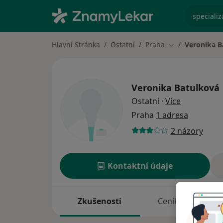
specializ
Hlavní Stránka
Ostatní
Praha
Veronika B
Změna města
Veronika Batulková
o specializ
Ostatní
·
Více
Praha
1 adresa
2 názory
Kontaktní údaje
Zkušenosti
Ceník
A