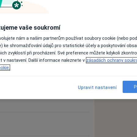
hiropraxí a myofasciální terapii.
ujeme vaše soukromí
echce s ní dál žít. Budu se těšit.
ovolujete nám a našim partnerům používat soubory cookie (nebo po
e) ke shromažďování údajů pro statistické účely a poskytování obs
ich zvyklostí při procházení. Své preference můžete kdykoli zkontro
t v nastavení. Další informace naleznete v
zásadách ochrany soukr
okie.
P
Upravit nastavení