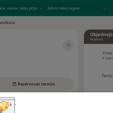
ace, nemoc nebo příjmení
Město nebo region
atulková
Objednejt
Neaktivní
acích
Dnes
8 Srpen
Tento 
Rezervovat termín
dresy
Názory pacientů (2)