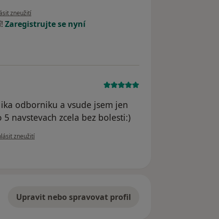
 názoru uživatele EN
sit zneužití
í!
Zaregistrujte se nyní
lika odborniku a vsude jsem jen
 5 navstevach zcela bez bolesti:)
e názoru uživatele K.P.
lásit zneužití
Upravit nebo spravovat profil