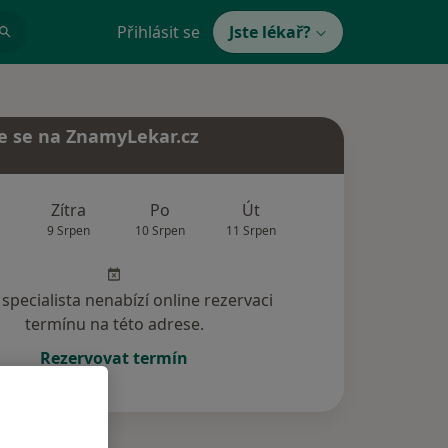
Přihlásit se
Jste lékař?
e se na ZnamyLekar.cz
Zítra
Po
Út
St
Čt
9 Srpen
10 Srpen
11 Srpen
12 Srpen
13 Srp
specialista nenabízí online rezervaci
termínu na této adrese.
Rezervovat termín