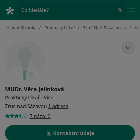
Hla
Co hledáte?
Hlavní Stránka
Praktický Lékař
Zruč Nad Sázavou
Vě
Změna 
MUDr.
Věra Jelínková
o specializacích
Praktický lékař
·
Více
Zruč nad Sázavou
1 adresa
7 názorů
Kontaktní údaje