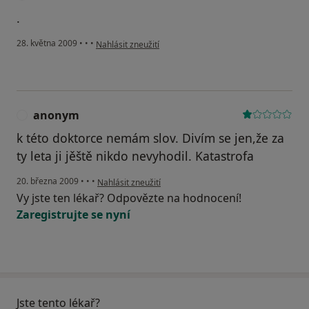
.
podle názoru uživatele Nováková
28. května 2009
•
•
•
Nahlásit zneužití
anonym
A
k této doktorce nemám slov. Divím se jen,že za
ty leta ji jěště nikdo nevyhodil. Katastrofa
podle názoru uživatele anonym
20. března 2009
•
•
•
Nahlásit zneužití
Vy jste ten lékař? Odpovězte na hodnocení!
Zaregistrujte se nyní
Jste tento lékař?