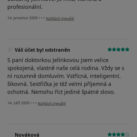
profesionální.
podle názoru uživatele Váš účet byl odstraněn
14. prosince 2009
•
•
•
Nahlásit zneužití
Váš účet byl odstraněn
S paní doktorkou Jelínkovou jsem velice
spokojená, vlastně naše celá rodina. Vždy se s
ní rozumně domluvím. Vstřícná, inteligentní,
šikovná. Sestřička je též velmi příjemná a
ochotná. Nemohu říct jediné špatné slovo.
podle názoru uživatele Váš účet byl odstraněn
14. září 2009
•
•
•
Nahlásit zneužití
Nováková
N