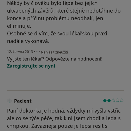
Někdy by člověku bylo lépe bez jejích
ukvapených závěrů, které stejně nedotáhne do
konce a příčinu problému neodhalí, jen
eliminuje.
Osobně se divím, že svou lékařskou praxi
nadále vykonává.
podle názoru uživatele Váš účet byl odstraněn
12. června 2013
•
•
•
Nahlásit zneužití
Vy jste ten lékař? Odpovězte na hodnocení!
Zaregistrujte se nyní
Pacient
Paní doktorka je hodná, vždycky mi vyšla vstříc,
ale co se týče péče, tak k ni jsem chodila leda s
chripkou. Zavaznejsi potize je lepsi resit s