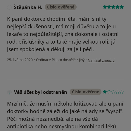
Štěpánka H.
Číslo ověřené
Š
K paní doktorce chodím léta, mám s ní ty
nejlepší zkušenosti, má moji důvěru a to je u
lékaře to nejdůležitější, zná dokonale i ostatní
rod. příslušníky a to také hraje velkou roli, já
jsem spokojená a děkuji za její péči.
podle názoru uživatele Št
25. května 2020
•
Ordinace PL pro dospělé
•
Jiný
•
Nahlásit zneužití
Váš účet byl odstraněn
Číslo ověřené
Mrzí mě, že musím někoho kritizovat, ale u paní
doktorky hodně záleží do jaké nálady se "vyspí".
Péči možná nezanedbá, ale na vše dá
antibiotika nebo nesmyslnou kombinaci léků.