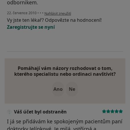
odbornikem.
podle názoru uživatele Pacient
22. července 2010
•
•
•
Nahlásit zneužití
Vy jste ten lékař? Odpovězte na hodnocení!
Zaregistrujte se nyní
Pomáhají vám názory rozhodovat o tom,
kterého specialistu nebo ordinaci navštívit?
Ano
Ne
Váš účet byl odstraněn
I já se přidávám ke spokojeným pacientům paní
doktorky Jelínkové. Je milá, vstřícná a