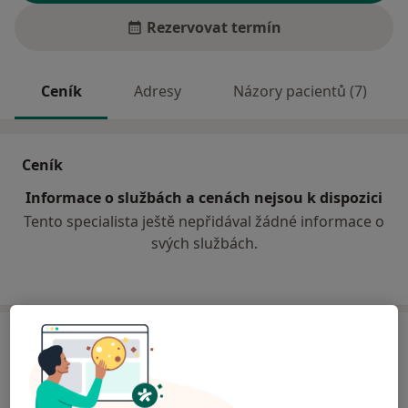
Rezervovat termín
Ceník
Adresy
Názory pacientů (7)
Ceník
Informace o službách a cenách nejsou k dispozici
Tento specialista ještě nepřidával žádné informace o
svých službách.
Adresa
Ordinace PL pro dospělé
Okružní 585,
Zruč nad Sázavou
28522