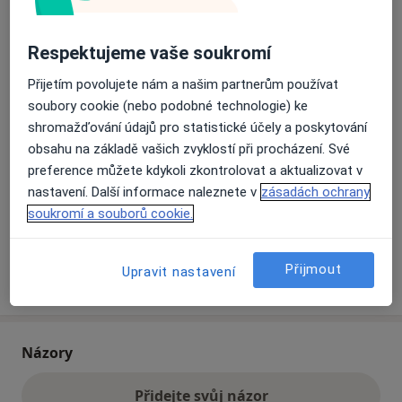
Přiblížit mapu
Respektujeme vaše soukromí
se otevře v nové záložce
Přijetím povolujete nám a našim partnerům používat
Dostupnost
Na této adrese online kalendář není aktivní
soubory cookie (nebo podobné technologie) ke
shromažďování údajů pro statistické účely a poskytování
Co mám v takové situaci udělat?
obsahu na základě vašich zvyklostí při procházení. Své
preference můžete kdykoli zkontrolovat a aktualizovat v
Způsoby platby (soukromé návštěvy)
nastavení. Další informace naleznete v
zásadách ochrany
Na teto adrese lékař přijímá pacienty na pojišťovnu
soukromí a souborů cookie.
Detaily
Přijmout
Upravit nastavení
Více
o adrese
Názory
Přidejte svůj názor