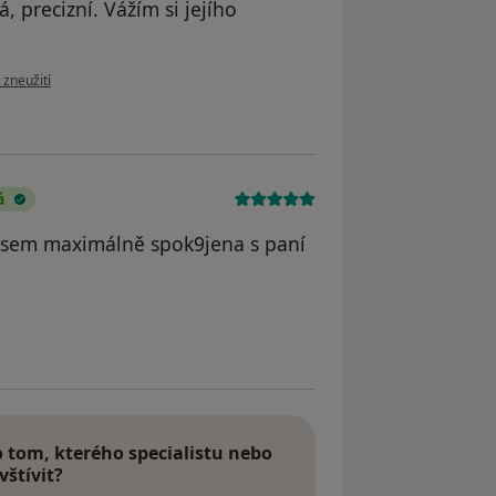
, precizní. Vážím si jejího
zoru uživatele Honzíková Marie
 zneužití
á
 jsem maximálně spok9jena s paní
imona Kadeckova
tom, kterého specialistu nebo
vštívit?