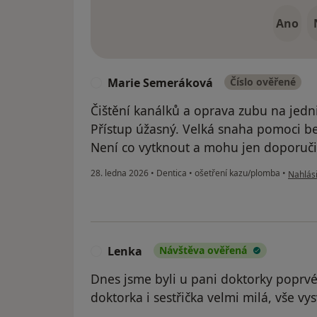
Ano
Marie Semeráková
Číslo ověřené
M
Čištění kanálků a oprava zubu na jedn
Přístup úžasný. Velká snaha pomoci bez
Není co vytknout a mohu jen doporučit
podle 
28. ledna 2026
•
Dentica
•
ošetření kazu/plomba
•
Nahlási
Lenka
Návštěva ověřená
L
Dnes jsme byli u pani doktorky poprvé
doktorka i sestřička velmi milá, vše vysv