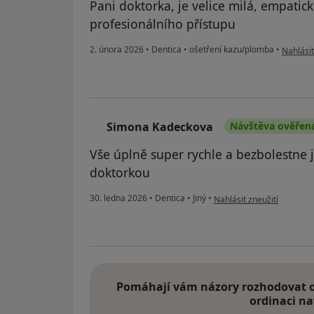
Pani doktorka, je velice milá, empatická
profesionálního přístupu
podle ná
2. února 2026
•
Dentica
•
ošetření kazu/plomba
•
Nahlásit
Simona Kadeckova
Návštěva ověřen
S
Vše úplně super rychle a bezbolestne
doktorkou
podle názoru uživatele S
30. ledna 2026
•
Dentica
•
Jiný
•
Nahlásit zneužití
Pomáhají vám názory rozhodovat o 
ordinaci na