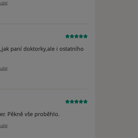
u uživatele Lenka
užití
,jak paní doktorky,ale i ostatního
 uživatele Katka
užití
er. Pěkně vše proběhlo.
 uživatele Květoslava
užití