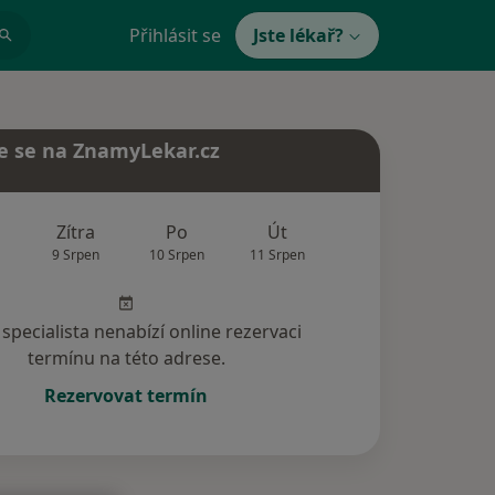
Přihlásit se
Jste lékař?
e se na ZnamyLekar.cz
Zítra
Po
Út
St
Čt
9 Srpen
10 Srpen
11 Srpen
12 Srpen
13 Srp
specialista nenabízí online rezervaci
termínu na této adrese.
Rezervovat termín