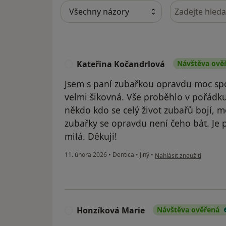
Hledejte v ná
Kateřina Kočandrlová
Návštěva ově
K
Jsem s paní zubařkou opravdu moc spo
velmi šikovná. Vše proběhlo v pořádku
někdo kdo se celý život zubařů bojí, 
zubařky se opravdu není čeho bát. Je 
milá. Děkuji!
podle názoru uživatele K
11. února 2026
•
Dentica
•
Jiný
•
Nahlásit zneužití
Honzíková Marie
Návštěva ověřená
H