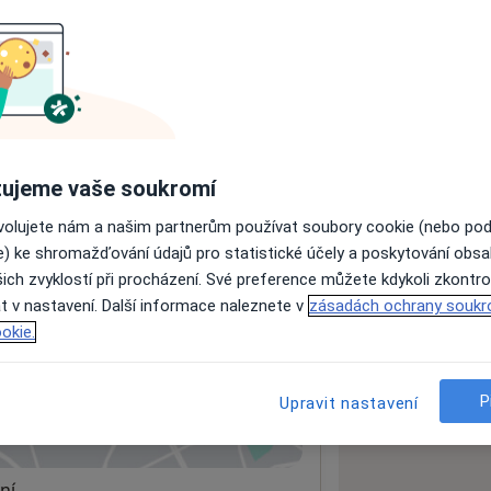
ujeme vaše soukromí
ovolujete nám a našim partnerům používat soubory cookie (nebo po
e) ke shromažďování údajů pro statistické účely a poskytování obs
ich zvyklostí při procházení. Své preference můžete kdykoli zkontro
t v nastavení. Další informace naleznete v
zásadách ochrany soukr
okie.
P
Upravit nastavení
 mapu
 otevře v nové záložce
ní