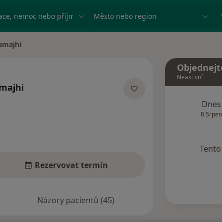
ace, nemoc nebo příjmení
Město nebo region
amajhi
Objednejt
Neaktivní
majhi
ích
Dnes
8 Srpen
Tento 
Rezervovat termín
Názory pacientů (45)