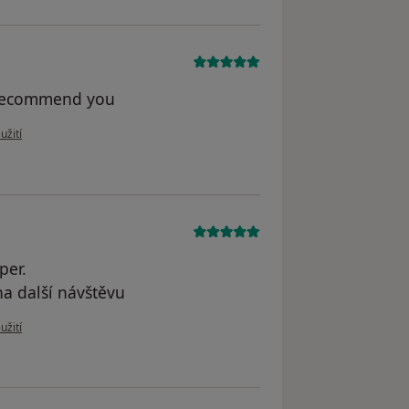
I recommend you
u uživatele Gurung
užití
per.
a další návštěvu
uživatele Jiří
užití