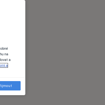
dobné
ahu na
lovat a
omí a
řijmout