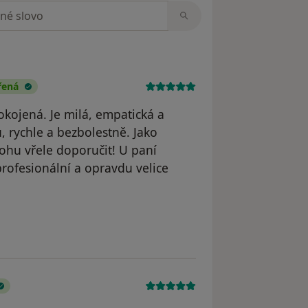
zorech
řená
kojená. Je milá, empatická a
, rychle a bezbolestně. Jako
mohu vřele doporučit! U paní
profesionální a opravdu velice
ateřina Kočandrlová