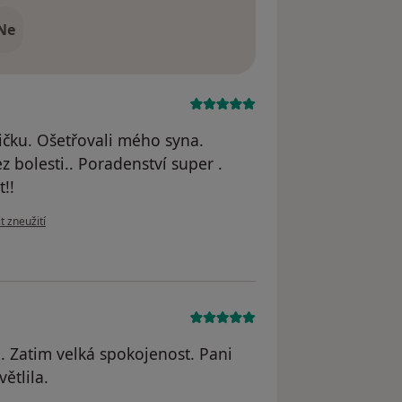
Ne
ičku. Ošetřovali mého syna.
 bolesti.. Poradenství super .
!!
názoru uživatele Marie Semeráková
t zneužití
. Zatim velká spokojenost. Pani
ětlila.