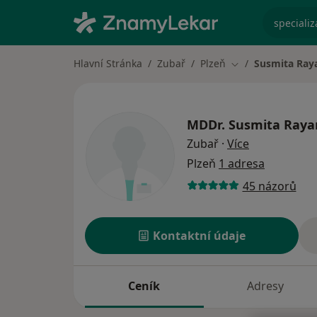
specializ
Hlavní Stránka
Zubař
Plzeň
Susmita Ray
Změna města
MDDr.
Susmita Raya
o specializac
Zubař
·
Více
Plzeň
1 adresa
45 názorů
Kontaktní údaje
Ceník
Adresy