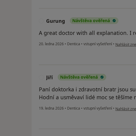
Gurung
Návštěva ověřená
G
A great doctor with all explanation. 
podle názor
20. ledna 2026
•
Dentica
•
vstupní vyšetření
•
Nahlásit zne
Jiří
Návštěva ověřená
J
Paní doktorka i zdravotní bratr jsou su
Hodní a usměvaví lidé moc se těšíme n
podle názoru 
19. ledna 2026
•
Dentica
•
vstupní vyšetření
•
Nahlásit zne