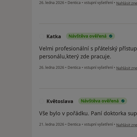
podle názor
26. ledna 2026
•
Dentica
•
vstupní vyšetření
•
Nahlásit zne
Katka
Návštěva ověřená
K
Velmi profesionální s přátelský přístup
personálu,který zde pracuje.
podle názoru
26. ledna 2026
•
Dentica
•
vstupní vyšetření
•
Nahlásit zne
Květoslava
Návštěva ověřená
K
Vše bylo v pořádku. Paní doktorka sup
podle názoru
21. ledna 2026
•
Dentica
•
vstupní vyšetření
•
Nahlásit zne