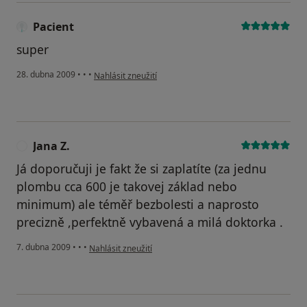
Pacient
super
podle názoru uživatele Pacient
28. dubna 2009
•
•
•
Nahlásit zneužití
Jana Z.
J
Já doporučuji je fakt že si zaplatíte (za jednu
plombu cca 600 je takovej základ nebo
minimum) ale téměř bezbolesti a naprosto
precizně ,perfektně vybavená a milá doktorka .
podle názoru uživatele Jana Z.
7. dubna 2009
•
•
•
Nahlásit zneužití