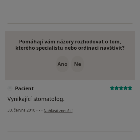
Pomáhají vám názory rozhodovat o tom,
kterého specialistu nebo ordinaci navštívit?
Ano
Ne
Pacient
Vynikající stomatolog.
podle názoru uživatele Pacient
30. června 2010
•
•
•
Nahlásit zneužití