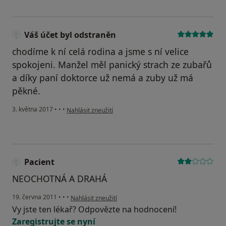
Váš účet byl odstraněn
chodíme k ní celá rodina a jsme s ní velice
spokojeni. Manžel měl panický strach ze zubařů
a díky paní doktorce už nemá a zuby už má
pěkné.
podle názoru uživatele Váš účet byl odstraněn
3. května 2017
•
•
•
Nahlásit zneužití
Pacient
NEOCHOTNÁ A DRAHÁ
podle názoru uživatele Pacient
19. června 2011
•
•
•
Nahlásit zneužití
Vy jste ten lékař? Odpovězte na hodnocení!
Zaregistrujte se nyní