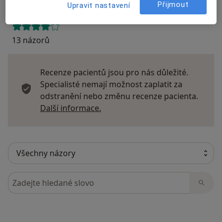
Přijmout
Upravit nastavení
13 názorů
Recenze pacientů jsou pro nás důležité.
Specialisté nemají možnost zaplatit za
odstranění nebo změnu recenze pacienta.
Další informace o názorech
Další informace.
Hledejte v názorech