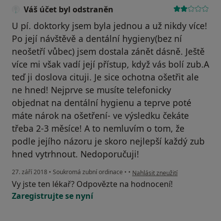
Váš účet byl odstraněn
U pí. doktorky jsem byla jednou a už nikdy více!
Po její návštěvě a dentální hygieny(bez ní
neošetří vůbec) jsem dostala zánět dásně. Ještě
více mi však vadí její přístup, když vás bolí zub.A
teď ji doslova cituji. Je sice ochotna ošetřit ale
ne hned! Nejprve se musíte telefonicky
objednat na dentální hygienu a teprve poté
máte nárok na ošetření- ve výsledku čekáte
třeba 2-3 měsíce! A to nemluvím o tom, že
podle jejího názoru je skoro nejlepší každý zub
hned vytrhnout. Nedoporučuji!
podle názoru uživatele Váš účet
27. září 2018
•
Soukromá zubní ordinace
•
•
Nahlásit zneužití
Vy jste ten lékař? Odpovězte na hodnocení!
Zaregistrujte se nyní