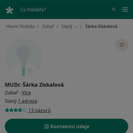
Hla
Co hledáte?
Hlavní Stránka
Zubař
Slaný
Šárka Získalová
Změna města
MUDr.
Šárka Získalová
o specializacích
Zubař
·
Více
Slaný
1 adresa
13 názorů
Kontaktní údaje