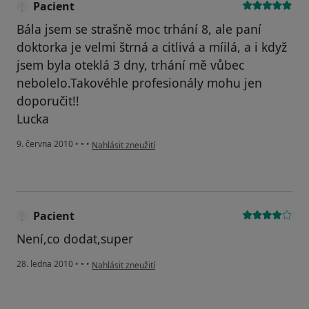
Pacient
Bála jsem se strašně moc trhání 8, ale paní
doktorka je velmi štrná a citlivá a míilá, a i když
jsem byla oteklá 3 dny, trhání mě vůbec
nebolelo.Takovéhle profesionály mohu jen
doporučit!!
Lucka
podle názoru uživatele Pacient
9. června 2010
•
•
•
Nahlásit zneužití
Pacient
Není,co dodat,super
podle názoru uživatele Pacient
28. ledna 2010
•
•
•
Nahlásit zneužití