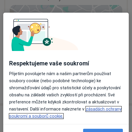
Přiblížit mapu
se otevře v nové záložce
Dostupnost
Na této adrese online kalendář není aktivní
Co mám v takové situaci udělat?
Způsoby platby (soukromé návštěvy)
Respektujeme vaše soukromí
Na teto adrese lékař přijímá pacienty na pojišťovnu
Přijetím povolujete nám a našim partnerům používat
Detaily
soubory cookie (nebo podobné technologie) ke
shromažďování údajů pro statistické účely a poskytování
Více
o adrese
obsahu na základě vašich zvyklostí při procházení. Své
preference můžete kdykoli zkontrolovat a aktualizovat v
nastavení. Další informace naleznete v
zásadách ochrany
Názory
soukromí a souborů cookie.
Přidejte svůj názor