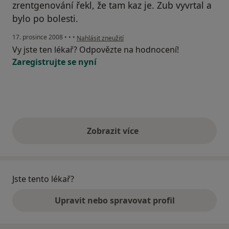
zrentgenování řekl, že tam kaz je. Zub vyvrtal a
bylo po bolesti.
podle názoru uživatele Pacient
17. prosince 2008
•
•
•
Nahlásit zneužití
Vy jste ten lékař? Odpovězte na hodnocení!
Zaregistrujte se nyní
Zobrazit více
výše uvedené názory
Jste tento lékař?
Upravit nebo spravovat profil