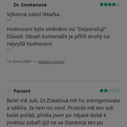
Dr. Smetanová
D
Výborná zubní lékařka.
```
Hodnocení bylo změněno na "Doporučuji".
Důvod: Obsah komentáře je příliš strohý na
nejvyšší hodnocení.
```
podle názoru uživatele Dr. Smetanová
13. února 2009
•
•
•
Nahlásit zneužití
Pacient
Bolel mě zub, Dr.Získalová mě ho zrentgenovala
a sdělila, že tam nic není. Protože mě ten zub
bolel pořád, přešla jsem po nějaké době k
jimému zubaři (již ne ve Slaném)a ten po