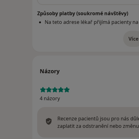
Způsoby platby (soukromé návštěvy)
Na teto adrese lékař přijímá pacienty na
Více
o 
Názory
4 názory
Recenze pacientů jsou pro nás důle
zaplatit za odstranění nebo změnu