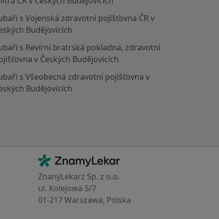
nitra ČR v Českých Budějovicích
ubaři s Vojenská zdravotní pojišťovna ČR v
eských Budějovicích
ubaři s Revírní bratrská pokladna, zdravotní
ojišťovna v Českých Budějovicích
ubaři s Všeobecná zdravotní pojišťovna v
eských Budějovicích
Kontakt
ZnamyLekar - Hlavní stránka
ZnanyLekarz Sp. z o.o.
ul. Kolejowa 5/7
01-217 Warszawa, Polska