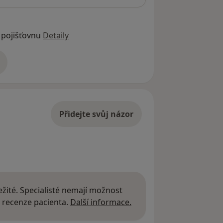
 pojišťovnu
Detaily
adrese
Přidejte svůj názor
žité. Specialisté nemají možnost
Další informace o názor
 recenze pacienta.
Další informace.