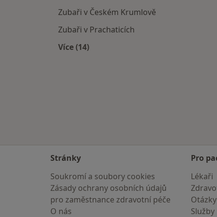
Zubaři v Českém Krumlově
Zubaři v Prachaticích
Více (14)
Více v kategorii: V okolí Českých Budě
Stránky
Pro pa
Soukromí a soubory cookies
Lékaři
Zásady ochrany osobních údajů
Zdravot
pro zaměstnance zdravotní péče
Otázky
O nás
Služby