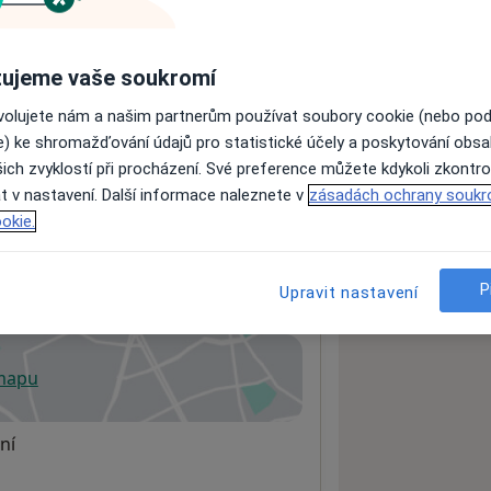
ujeme vaše soukromí
ách nejsou k dispozici
ádné informace o svých službách.
ovolujete nám a našim partnerům používat soubory cookie (nebo po
e) ke shromažďování údajů pro statistické účely a poskytování obs
ich zvyklostí při procházení. Své preference můžete kdykoli zkontro
t v nastavení. Další informace naleznete v
zásadách ochrany soukr
okie.
P
Upravit nastavení
01
 mapu
 otevře v nové záložce
ní