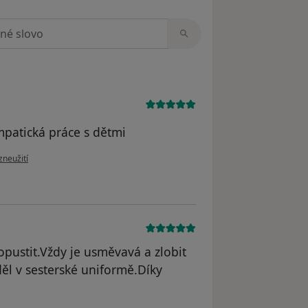
zorech
mpatická práce s dětmi
oru uživatele B.B.
zneužití
ustit.Vždy je usměvavá a zlobit
děl v sesterské uniformě.Díky
odstraněn