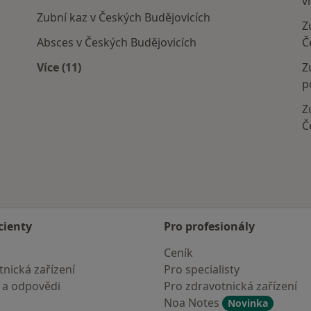
v
Zubní kaz v Českých Budějovicích
Z
Absces v Českých Budějovicích
Č
Více (11)
Z
jovic
Více v kategorii: Nejčastěji léčené nemoci
p
Z
Č
cienty
Pro profesionály
Ceník
nická zařízení
Pro specialisty
 a odpovědi
Pro zdravotnická zařízení
Noa Notes
Novinka