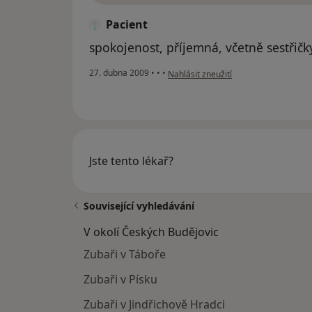
Pacient
spokojenost, příjemná, včetně sestřičk
podle názoru uživatele Pacient
27. dubna 2009
•
•
•
Nahlásit zneužití
Jste tento lékař?
Související vyhledávání
V okolí Českých Budějovic
Zubaři v Táboře
Zubaři v Písku
Zubaři v Jindřichově Hradci