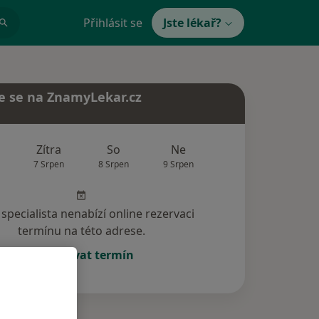
Přihlásit se
Jste lékař?
e se na ZnamyLekar.cz
Zítra
So
Ne
Po
Út
7 Srpen
8 Srpen
9 Srpen
10 Srpen
11 Srp
specialista nenabízí online rezervaci
termínu na této adrese.
Rezervovat termín