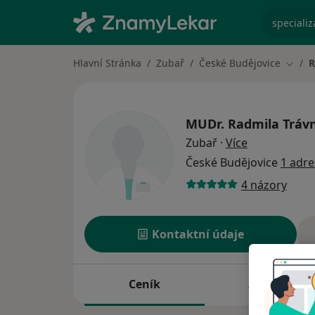
specializ
Hlavní Stránka
Zubař
České Budějovice
R
Změna
MUDr.
Radmila Tráv
o specializac
Zubař
·
Více
České Budějovice
1 adre
4 názory
Kontaktní údaje
Ceník
Adresy