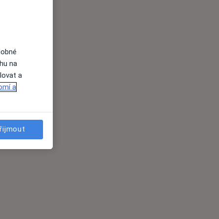
dobné
ahu na
lovat a
omí a
řijmout