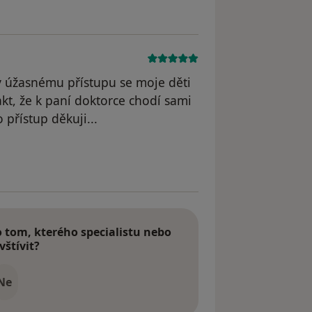
ky úžasnému přístupu se moje děti
akt, že k paní doktorce chodí sami
 přístup děkuji...
dstraněn
tom, kterého specialistu nebo
vštívit?
Ne