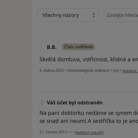
Hledejte v ná
B.B.
Číslo ověřené
B
Skvělá domluva, vstřícnost, klidná a e
podle náz
4. dubna 2025
•
Stomatologická ordinace
•
Jiný
•
Nahlásit 
Váš účet byl odstraněn
Na pani doktorku nedáme se synem dop
se snad ani neumí.A sestřička to je an
podle názoru uživatele Váš účet byl 
21. června 2012
•
•
•
Nahlásit zneužití