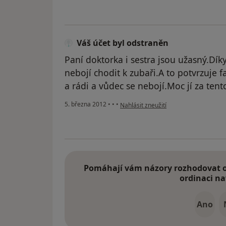
Váš účet byl odstraněn
Paní doktorka i sestra jsou užasný.Dí
nebojí chodit k zubaři.A to potvrzuje f
a rádi a vůdec se nebojí.Moc jí za tento
podle názoru uživatele Váš účet byl o
5. března 2012
•
•
•
Nahlásit zneužití
Pomáhají vám názory rozhodovat o 
ordinaci na
Ano