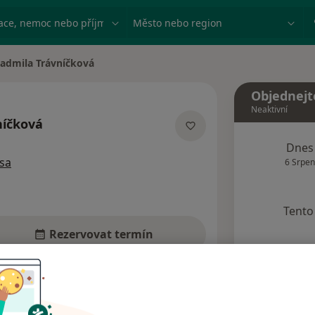
ace, nemoc nebo příjmení
Město nebo region
admila Trávníčková
 města
Objednejt
Neaktivní
níčková
ích
Dnes
sa
6 Srpen
Tento 
Rezervovat termín
Názory pacientů (4)