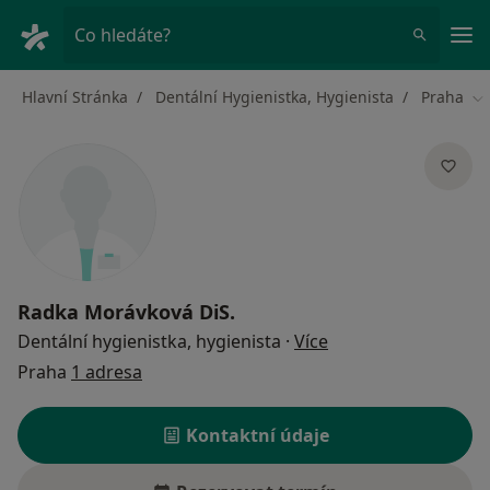
Hla
Co hledáte?
Hlavní Stránka
Dentální Hygienistka, Hygienista
Praha
Zm
Radka Morávková DiS.
o specializacích
Dentální hygienistka, hygienista
·
Více
Praha
1 adresa
Kontaktní údaje