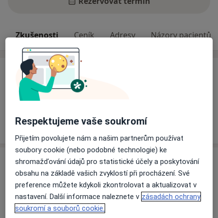
Rezervovat termín
Zkušenosti
Ceník
Adresy
Názory pacientů
Zkušenosti
Prosíme Vás, zavolejte si pro svůj termín přímo do
ordinace, mnohdy se může jednat o ošetření, jenž
vyžaduje jinou časovou náročnost. Děkujeme, klinika
Respektujeme vaše soukromí
Esthesia.
Přijetím povolujete nám a našim partnerům používat
soubory cookie (nebo podobné technologie) ke
shromažďování údajů pro statistické účely a poskytování
Ceník
obsahu na základě vašich zvyklostí při procházení. Své
Informace o službách a cenách nejsou k dispozici
preference můžete kdykoli zkontrolovat a aktualizovat v
Tento specialista ještě nepřidával žádné informace o
nastavení. Další informace naleznete v
zásadách ochrany
svých službách.
soukromí a souborů cookie.