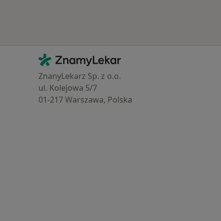
Kontakt
ZnamyLekar - Hlavní stránka
ZnanyLekarz Sp. z o.o.
ul. Kolejowa 5/7
01-217 Warszawa, Polska