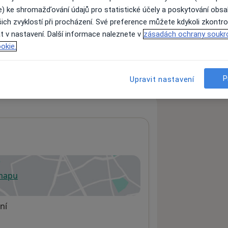
e) ke shromažďování údajů pro statistické účely a poskytování obs
ich zvyklostí při procházení. Své preference můžete kdykoli zkontro
t v nastavení. Další informace naleznete v
zásadách ochrany soukr
ách nejsou k dispozici
okie.
ádné informace o svých službách.
P
Upravit nastavení
 mapu
 otevře v nové záložce
ní