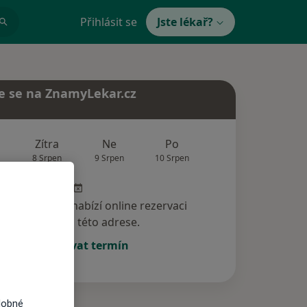
Přihlásit se
Jste lékař?
e se na ZnamyLekar.cz
Zítra
Ne
Po
Út
St
8 Srpen
9 Srpen
10 Srpen
11 Srpen
12 Srp
specialista nenabízí online rezervaci
termínu na této adrese.
Rezervovat termín
dobné