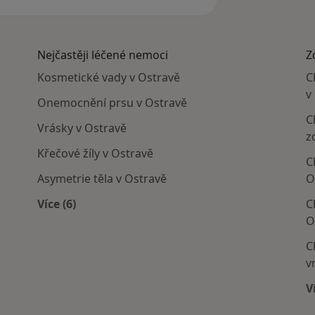
Nejčastěji léčené nemoci
Z
Kosmetické vady v Ostravě
C
v
Onemocnění prsu v Ostravě
C
Vrásky v Ostravě
z
Křečové žíly v Ostravě
C
Asymetrie těla v Ostravě
O
Více (6)
C
Více v kategorii: Nejčastěji léčené nemoci
O
C
v
V