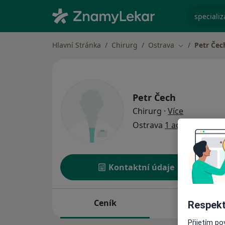
specializ
Hlavní Stránka
Chirurg
Ostrava
Petr Čec
Změna města
Petr Čech
o specializ
Chirurg
·
Více
Ostrava
1 adresa
Kontaktní údaje
Ceník
Adresy
Respekt
Přijetím p