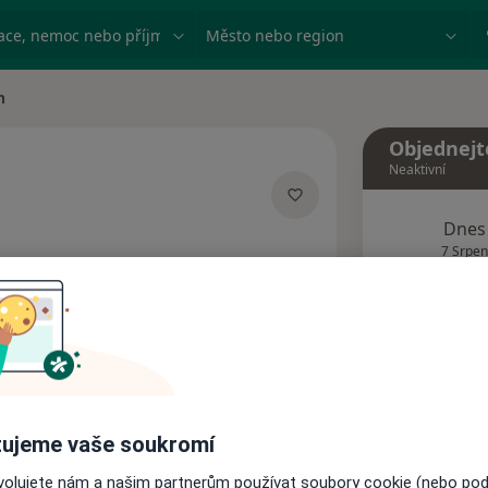
ace, nemoc nebo příjmení
Město nebo region
h
Objednejt
Neaktivní
Dnes
acích
7 Srpen
Tento 
Rezervovat termín
Názory pacientů
ujeme vaše soukromí
ovolujete nám a našim partnerům používat soubory cookie (nebo po