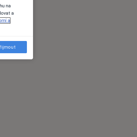
ahu na
lovat a
omí a
řijmout