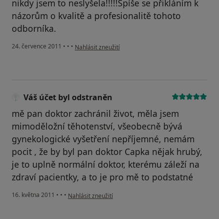
nikdy jsem to neslyšela!!!!!Spíše se přikláním k
názorům o kvalitě a profesionalitě tohoto
odborníka.
podle názoru uživatele Váš účet byl odstraněn
24. července 2011
•
•
•
Nahlásit zneužití
Váš účet byl odstraněn
mě pan doktor zachránil život, měla jsem
mimoděložní těhotenství, všeobecně bývá
gynekologické vyšetření nepříjemné, nemám
pocit , že by byl pan doktor Capka nějak hrubý,
je to uplně normální doktor, kterému záleží na
zdraví pacientky, a to je pro mě to podstatné
podle názoru uživatele Váš účet byl odstraněn
16. května 2011
•
•
•
Nahlásit zneužití