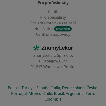
Pro profesionály
Ceník
Pro specialisty
Pro zdravotnická zařízení
Noa Notes
Novinka
Centrum nápovědy
Kontakt
ZnamyLekar - Hlavní stránka
ZnanyLekarz Sp. z o.o.
ul. Kolejowa 5/7
01-217 Warszawa, Polska
se otevře v nové záložce
se otevře v nové záložce
se otevře v nové záložce
se otevře v nové záložce
se otevře v 
se o
Polska
,
Türkiye
,
España
,
Italia
,
Deutschland
,
Česko
,
se otevře v nové záložce
se otevře v nové záložce
se otevře v nové záložce
se otevře v nové záložc
se otevře v 
se ote
Portugal
,
México
,
Chile
,
Brasil
,
Argentina
,
Perú
,
se otevře v nové záložce
Colombia