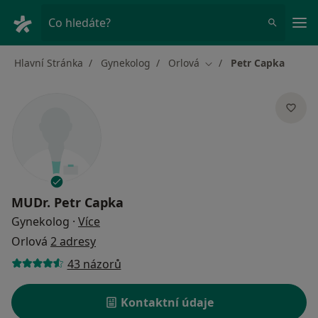
Hla
Co hledáte?
Hlavní Stránka
Gynekolog
Orlová
Petr Capka
Změna města
MUDr.
Petr Capka
o specializacích
Gynekolog
·
Více
Orlová
2 adresy
43 názorů
Kontaktní údaje