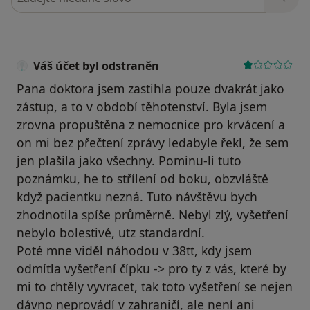
Váš účet byl odstraněn
Pana doktora jsem zastihla pouze dvakrát jako
zástup, a to v období těhotenství. Byla jsem
zrovna propuštěna z nemocnice pro krvácení a
on mi bez přečtení zprávy ledabyle řekl, že sem
jen plašila jako všechny. Pominu-li tuto
poznámku, he to střílení od boku, obzvláště
když pacientku nezná. Tuto návštěvu bych
zhodnotila spíše průměrně. Nebyl zlý, vyšetření
nebylo bolestivé, utz standardní.
Poté mne viděl náhodou v 38tt, kdy jsem
odmítla vyšetření čípku -> pro ty z vás, které by
mi to chtěly vyvracet, tak toto vyšetření se nejen
dávno neprovádí v zahraničí, ale není ani