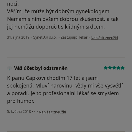
noci.
Věřím, že může být dobrým gynekologem.
Nemám s ním ovšem dobrou zkušenost, a tak
jej nemůžu doporučit s klidným srdcem.
podle názoru uživatele V
31. října 2019
•
Gynet AH s.r.o.,
•
Zastupujici lékař
•
Nahlásit zneužití
Váš účet byl odstraněn
K panu Capkovi chodím 17 let a jsem
spokojená. Mluví narovinu, vždy mi vše vysvětlí
a poradí. Je to profesionalni lékař se smyslem
pro humor.
podle názoru uživatele Váš účet byl odstraněn
5. května 2018
•
•
•
Nahlásit zneužití