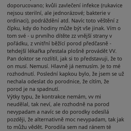
doporucovano; kvůli zavlečení infekce (rukavice
nejsou sterilní, ale jednorázové; bakterie v
ordinaci), podráždění atd. Navíc toto věštění z
čípku, kdy do hodiny může být vše jinak. Vím o
tom své - u prvního dítěte zz vnější strany v
pořádku, z vnitřní běžící porod předčasně -
tehdejší lékařka přestala plošně provádět VV.
Pan doktor se rozlítil, jak si to představuji, že to
on musí. Nemusí. Hlavně já nemusím. Je to mé
rozhodnutí. Poslední kapkou bylo, že jsem se už
nechala odeslat do porodnice, že cítím, že
porod je na spadnutí.
Výtky typu, že kontrakce nemám, vv mi
neudělal, tak neví, ale rozhodně na porod
nevypadam a navíc se do porodky odesílá
později, že alternativně moc nevypadam, tak jak
to můžu vědět. Porodila sem nad ránem té