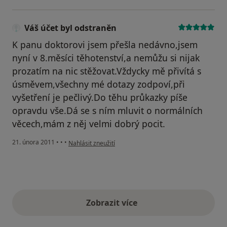
Váš účet byl odstraněn
K panu doktorovi jsem přešla nedávno,jsem
nyní v 8.měsíci těhotenství,a nemůžu si nijak
prozatím na nic stěžovat.Vždycky mě přivítá s
úsměvem,všechny mé dotazy zodpoví,při
vyšetření je pečlivý.Do těhu průkazky píše
opravdu vše.Dá se s ním mluvit o normálních
věcech,mám z něj velmi dobrý pocit.
podle názoru uživatele Váš účet byl odstraněn
21. února 2011
•
•
•
Nahlásit zneužití
Zobrazit více
výše uvedené názory