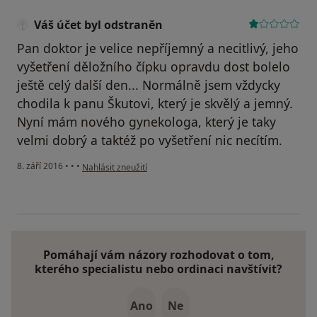
Váš účet byl odstraněn
Pan doktor je velice nepříjemný a necitlivý, jeho
vyšetření děložního čípku opravdu dost bolelo
ještě celý další den... Normálně jsem vždycky
chodila k panu Škutovi, který je skvělý a jemný.
Nyní mám nového gynekologa, který je taky
velmi dobrý a taktéž po vyšetření nic necítím.
podle názoru uživatele Váš účet byl odstraněn
8. září 2016
•
•
•
Nahlásit zneužití
Pomáhají vám názory rozhodovat o tom,
kterého specialistu nebo ordinaci navštívit?
Ano
Ne