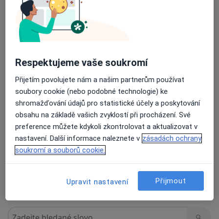
Názory
Přidejte svůj názor
Respektujeme vaše soukromí
43 názorů
Přijetím povolujete nám a našim partnerům používat
soubory cookie (nebo podobné technologie) ke
shromažďování údajů pro statistické účely a poskytování
Recenze pacientů jsou pro nás důležité.
obsahu na základě vašich zvyklostí při procházení. Své
Specialisté nemají možnost zaplatit za
preference můžete kdykoli zkontrolovat a aktualizovat v
odstranění nebo změnu recenze pacienta.
nastavení. Další informace naleznete v
zásadách ochrany
Další informace o názorech
Další informace.
soukromí a souborů cookie.
Přijmout
Upravit nastavení
Hledejte v názorech