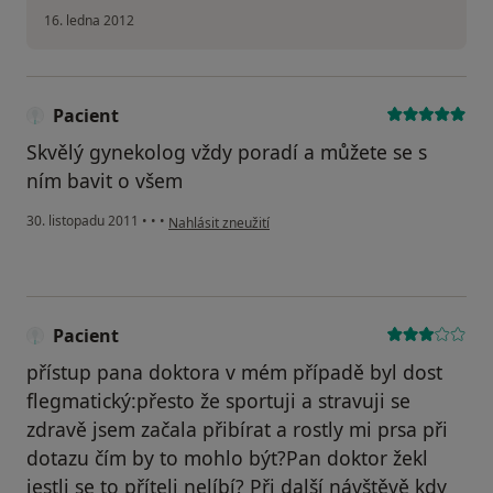
16. ledna 2012
Pacient
Skvělý gynekolog vždy poradí a můžete se s
ním bavit o všem
podle názoru uživatele Pacient
30. listopadu 2011
•
•
•
Nahlásit zneužití
Pacient
přístup pana doktora v mém případě byl dost
flegmatický:přesto že sportuji a stravuji se
zdravě jsem začala přibírat a rostly mi prsa při
dotazu čím by to mohlo být?Pan doktor žekl
jestli se to příteli nelíbí? Při další návštěvě kdy