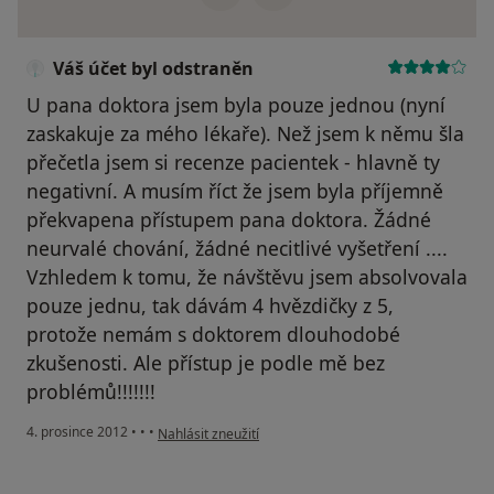
Váš účet byl odstraněn
U pana doktora jsem byla pouze jednou (nyní
zaskakuje za mého lékaře). Než jsem k němu šla
přečetla jsem si recenze pacientek - hlavně ty
negativní. A musím říct že jsem byla příjemně
překvapena přístupem pana doktora. Žádné
neurvalé chování, žádné necitlivé vyšetření ....
Vzhledem k tomu, že návštěvu jsem absolvovala
pouze jednu, tak dávám 4 hvězdičky z 5,
protože nemám s doktorem dlouhodobé
zkušenosti. Ale přístup je podle mě bez
problémů!!!!!!!
podle názoru uživatele Váš účet byl odstraněn
4. prosince 2012
•
•
•
Nahlásit zneužití