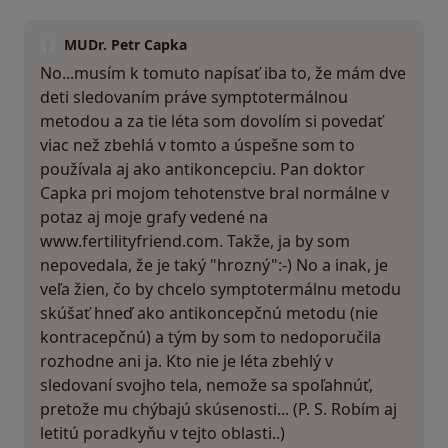
MUDr. Petr Capka
No...musím k tomuto napísať iba to, že mám dve
deti sledovaním práve symptotermálnou
metodou a za tie léta som dovolím si povedať
viac než zbehlá v tomto a úspešne som to
používala aj ako antikoncepciu. Pan doktor
Capka pri mojom tehotenstve bral normálne v
potaz aj moje grafy vedené na
www.fertilityfriend.com. Takže, ja by som
nepovedala, že je taký "hrozný":-) No a inak, je
veľa žien, čo by chcelo symptotermálnu metodu
skúšať hneď ako antikoncepčnú metodu (nie
kontracepčnú) a tým by som to nedoporučila
rozhodne ani ja. Kto nie je léta zbehlý v
sledovaní svojho tela, nemože sa spoľahnúť,
pretože mu chýbajú skúsenosti... (P. S. Robím aj
letitú poradkyňu v tejto oblasti..)