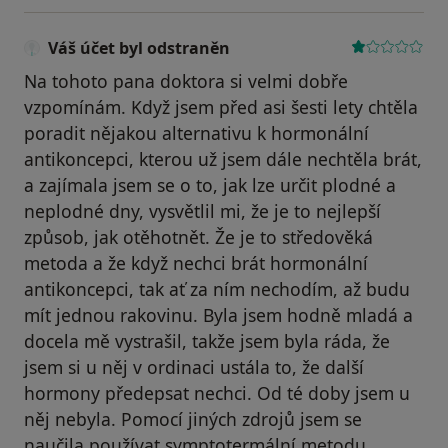
Váš účet byl odstraněn
Na tohoto pana doktora si velmi dobře
vzpomínám. Když jsem před asi šesti lety chtěla
poradit nějakou alternativu k hormonální
antikoncepci, kterou už jsem dále nechtěla brát,
a zajímala jsem se o to, jak lze určit plodné a
neplodné dny, vysvětlil mi, že je to nejlepší
způsob, jak otěhotnět. Že je to středověká
metoda a že když nechci brát hormonální
antikoncepci, tak ať za ním nechodím, až budu
mít jednou rakovinu. Byla jsem hodně mladá a
docela mě vystrašil, takže jsem byla ráda, že
jsem si u něj v ordinaci ustála to, že další
hormony předepsat nechci. Od té doby jsem u
něj nebyla. Pomocí jiných zdrojů jsem se
naučila používat symptotermální metodu