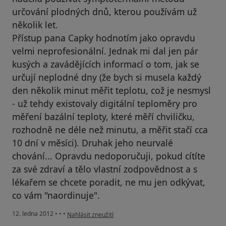
určování plodných dnů, kterou používám už
několik let.
Přístup pana Capky hodnotím jako opravdu
velmi neprofesionální. Jednak mi dal jen pár
kusých a zavádějících informací o tom, jak se
určují neplodné dny (že bych si musela každý
den několik minut měřit teplotu, což je nesmysl
- už tehdy existovaly digitální teploměry pro
měření bazální teploty, které měří chviličku,
rozhodně ne déle než minutu, a měřit stačí cca
10 dní v měsíci). Druhak jeho neurvalé
chování... Opravdu nedoporučuji, pokud cítíte
za své zdraví a tělo vlastní zodpovědnost a s
lékařem se chcete poradit, ne mu jen odkývat,
co vám "naordinuje".
podle názoru uživatele Váš účet byl odstraněn
12. ledna 2012
•
•
•
Nahlásit zneužití