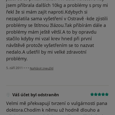
jsem přibrala dalších 10kg a problémy s prsy mi
řekl že si mám zajít naproti.Kdybych si
nezaplatila sama vyšetření v Ostravě -kde zjistili
problémy se štítnou žlázou.Tak přibírám dále a
problémy mám ještě větší.A to by opravdu
stačilo kdyby mi vzal krev hned při první
návštěvě protože vyšetřením se to nazvat
nedalo.A ušetřil by mi velké zdravotní
problémy.
podle názoru uživatele Pacient
5. září 2011
•
•
•
Nahlásit zneužití
Váš účet byl odstraněn
Velmi mě překvapují tvrzení o vulgárnosti pana
doktora.Chodím k němu už hodně dlouho a