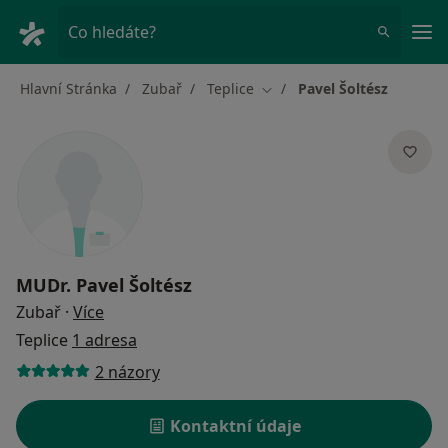
Hla
Co hledáte?
Hlavní Stránka
Zubař
Teplice
Pavel Šoltész
Změna města
MUDr.
Pavel Šoltész
o specializacích
Zubař
·
Více
Teplice
1 adresa
2 názory
Kontaktní údaje