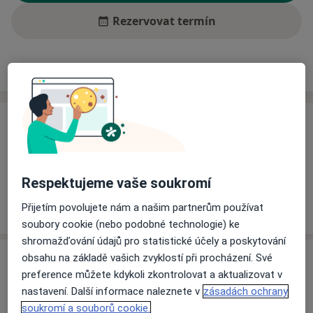
Rezervovat termín
Ceník
Adresy
Názory pacientů (2)
Ceník
Informace o službách a cenách nejsou k dispozici
Tento specialista ještě nepřidával žádné informace o
Respektujeme vaše soukromí
svých službách.
Přijetím povolujete nám a našim partnerům používat
soubory cookie (nebo podobné technologie) ke
shromažďování údajů pro statistické účely a poskytování
Adresa
obsahu na základě vašich zvyklostí při procházení. Své
preference můžete kdykoli zkontrolovat a aktualizovat v
nastavení. Další informace naleznete v
zásadách ochrany
Ord. praktického lékaře stomatologa
soukromí a souborů cookie.
Štúrova 668/72,
Teplice
41501