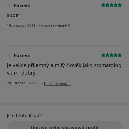
Pacient
super
podle názoru uživatele Pacient
19. prosince 2011
•
•
•
Nahlásit zneužití
Pacient
Je velice příjemný a milý člověk.Jako stomatolog
velmi dobrý.
podle názoru uživatele Pacient
20. listopadu 2009
•
•
•
Nahlásit zneužití
Jste tento lékař?
Upravit nebo spravovat profil