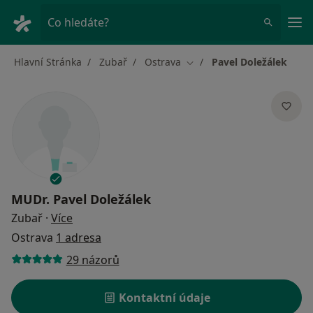
Hla
Co hledáte?
Hlavní Stránka
Zubař
Ostrava
Pavel Doležálek
Změna města
MUDr.
Pavel Doležálek
o specializacích
Zubař
·
Více
Ostrava
1 adresa
29 názorů
Kontaktní údaje