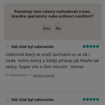
Pomáhají vám názory rozhodovat o tom,
kterého specialistu nebo ordinaci navštívit?
Ano
Ne
Váš účet byl odstraněn
Odborník který se snaží zachránit co se dá i
nedá. Velmi dobrý a lidský přístup jak lékaře tak
sestry. Super vím o čem mluvím . Verner
podle názoru uživatele Váš účet byl odstraněn
21. března 2015
•
•
•
Nahlásit zneužití
Váš účet byl odstraněn