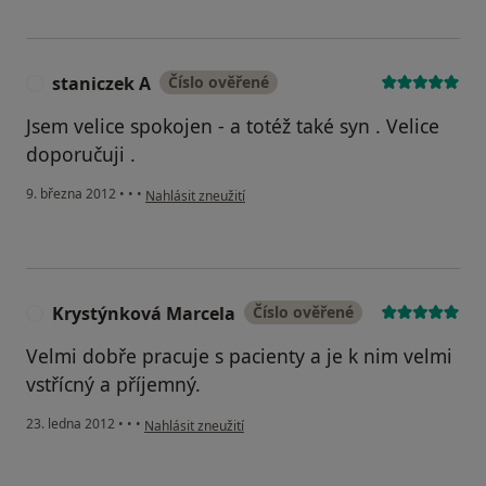
staniczek A
Číslo ověřené
S
Jsem velice spokojen - a totéž také syn . Velice
doporučuji .
podle názoru uživatele staniczek A
9. března 2012
•
•
•
Nahlásit zneužití
Krystýnková Marcela
Číslo ověřené
K
Velmi dobře pracuje s pacienty a je k nim velmi
vstřícný a příjemný.
podle názoru uživatele Krystýnková Marcela
23. ledna 2012
•
•
•
Nahlásit zneužití