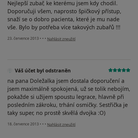
Nejlepší zubař, ke kterému jsem kdy chodil.
Doporučuji všem, naprosto špičkový přístup,
snaží se o dobro pacienta, které je mu nade
vše. Bylo by potřeba více takových zubařů !!!
podle názoru uživatele Váš účet byl odstraněn
23. července 2013
•
•
•
Nahlásit zneužití
Váš účet byl odstraněn
na pana Doležalka jsem dostala doporučení a
jsem maximálně spokojená, už se tolik nebojím,
pokažde si užijem spoustu legrace, hlavně při
posledním zákroku, trhání osmičky. Sestřička je
taky super, no prostě skvělá dvojka :O)
podle názoru uživatele Váš účet byl odstraněn
18. července 2013
•
•
•
Nahlásit zneužití