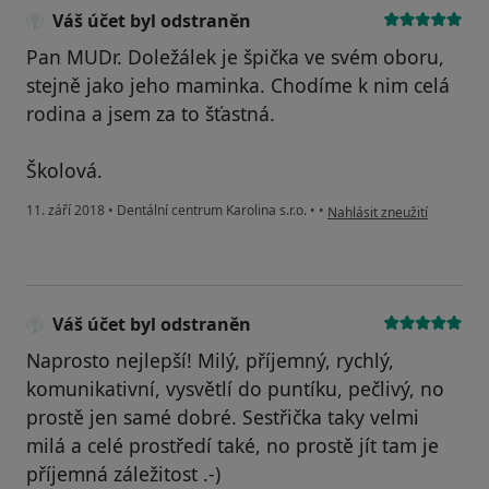
Váš účet byl odstraněn
Pan MUDr. Doležálek je špička ve svém oboru,
stejně jako jeho maminka. Chodíme k nim celá
rodina a jsem za to šťastná.
Školová.
podle názoru uživatele Váš
11. září 2018
•
Dentální centrum Karolina s.r.o.
•
•
Nahlásit zneužití
Váš účet byl odstraněn
Naprosto nejlepší! Milý, příjemný, rychlý,
komunikativní, vysvětlí do puntíku, pečlivý, no
prostě jen samé dobré. Sestřička taky velmi
milá a celé prostředí také, no prostě jít tam je
příjemná záležitost .-)