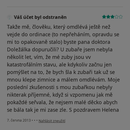
Váš účet byl odstraněn
Takže mě, člověku, který omdlévá ještě než
vejde do ordinace (to nepřeháním, opravdu se
mi to opakovaně stalo) byste pana doktora
Doležálka dopuručili? U zubaře jsem nebyla
několit let, vím, že mé zuby jsou vv
katastrofálním stavu, ale kdykoliv začnu jen
pomýšlet na to, že bych šla k zubaři tak už se
mnou klepe zimnice a málem omdlévám. Moje
poslední zkušenosti s mou zubařkou nebyly
nikterak příjemné, když si vzpomenu jak mě
pokaždé seřvala, že nejsem malé děcko abych
se bála tak je mi zase zle. S pozdravem Helena
podle názoru uživatele Váš účet byl odstraněn
7. června 2013
•
•
•
Nahlásit zneužití