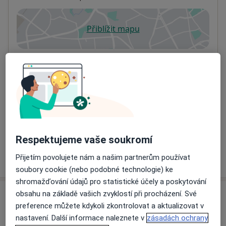
Přiblížit mapu
se otevře v nové záložce
Dostupnost
Na této adrese online kalendář není aktivní
Co mám v takové situaci udělat?
Způsoby platby (soukromé návštěvy)
Na teto adrese lékař přijímá pacienty na pojišťovnu
Detaily
Respektujeme vaše soukromí
Více
Přijetím povolujete nám a našim partnerům používat
o adrese
soubory cookie (nebo podobné technologie) ke
shromažďování údajů pro statistické účely a poskytování
obsahu na základě vašich zvyklostí při procházení. Své
Názory
preference můžete kdykoli zkontrolovat a aktualizovat v
nastavení. Další informace naleznete v
zásadách ochrany
Přidejte svůj názor