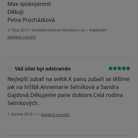
Max spokojenost
Děkuji
Petra Procházková
3. října 2017
•
Dentální centrum Karolina s.r.o.
•
implantát
•
podle názoru uživatele Váš účet byl odstraněn
Nahlásit zneužití
Váš účet byl odstraněn
Nejlepší zubař na světě.K panu zubaři se těšíme
jak na hřiště.Annemarie Selníková a Sandra
Gajdová.Děkujeme pane doktore.Celá rodina
Selnikových.
podle názoru uživatele Váš účet byl odstraněn
1. června 2016
•
•
•
Nahlásit zneužití