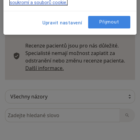
soukromí a souborů cookie.
Přijmout
Upravit nastavení
29 názorů
Recenze pacientů jsou pro nás důležité.
Specialisté nemají možnost zaplatit za
odstranění nebo změnu recenze pacienta.
Další informace o názorech
Další informace.
Hledejte v názorech