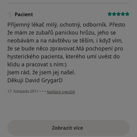
Pacient
Příjemný lékař, milý, ochotný, odborník. Přesto
že mám ze zubařů panickou hrůzu, jeho se
neobávám a na návštěvu se těším, i když vím,
že se bude něco zpravovat.Má pochopení pro
hysterického pacienta, kterého umí uvést do
klidu a pracovat s ním:)
Jsem rád, že jsem jej našel.
Děkuji David GrygarD
podle názoru uživatele Pacient
17. listopadu 2011
•
•
•
Nahlásit zneužití
Zobrazit více
výše uvedené názory