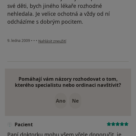
své děti, bych jiného lékaře rozhodné
nehledala. Je velice ochotná a vždy od ní
odcházíme s dobrým pocitem.
podle názoru uživatele maky
9. ledna 2009
•
•
•
Nahlásit zneužití
Pomáhají vám názory rozhodovat o tom,
kterého specialistu nebo ordinaci navštívit?
Ano
Ne
Pacient
Paní doktorku mohu všem vřele doporučit, je