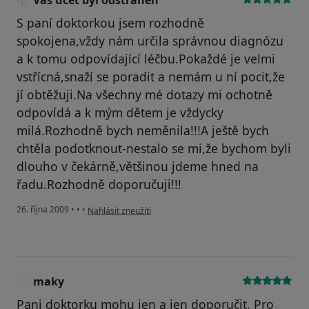
Váš účet byl odstraněn
S paní doktorkou jsem rozhodně
spokojena,vždy nám určila správnou diagnózu
a k tomu odpovídající léčbu.Pokaždé je velmi
vstřícná,snaží se poradit a nemám u ní pocit,že
jí obtěžuji.Na všechny mé dotazy mi ochotně
odpovídá a k mým dětem je vždycky
milá.Rozhodně bych neměnila!!!A ještě bych
chtěla podotknout-nestalo se mi,že bychom byli
dlouho v čekárně,většinou jdeme hned na
řadu.Rozhodně doporučuji!!!
podle názoru uživatele Váš účet byl odstraněn
26. října 2009
•
•
•
Nahlásit zneužití
maky
M
Pani doktorku mohu jen a jen doporučit. Pro