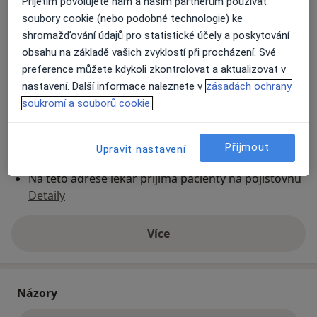
Přijetím povolujete nám a našim partnerům používat
41301
soubory cookie (nebo podobné technologie) ke
shromažďování údajů pro statistické účely a poskytování
obsahu na základě vašich zvyklostí při procházení. Své
Přiblížit mapu
se otevře v nové záložce
preference můžete kdykoli zkontrolovat a aktualizovat v
nastavení. Další informace naleznete v
zásadách ochrany
Dostupnost
Na této adrese online kalendář není aktivní
soukromí a souborů cookie.
Co mám v takové situaci udělat?
Přijmout
Upravit nastavení
Způsoby platby (soukromé návštěvy)
Na teto adrese lékař přijímá pacienty na pojišťovnu
Detaily
Více
o adrese
Názory