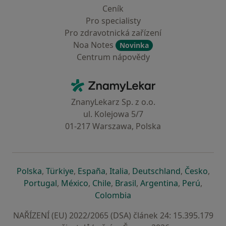
Ceník
Pro specialisty
Pro zdravotnická zařízení
Noa Notes
Novinka
Centrum nápovědy
Kontakt
ZnamyLekar - Hlavní stránka
ZnanyLekarz Sp. z o.o.
ul. Kolejowa 5/7
01-217 Warszawa, Polska
se otevře v nové záložce
se otevře v nové záložce
se otevře v nové záložce
se otevře v nové záložce
se otevře v 
se o
Polska
,
Türkiye
,
España
,
Italia
,
Deutschland
,
Česko
,
se otevře v nové záložce
se otevře v nové záložce
se otevře v nové záložce
se otevře v nové záložc
se otevře v 
se ote
Portugal
,
México
,
Chile
,
Brasil
,
Argentina
,
Perú
,
se otevře v nové záložce
Colombia
NAŘÍZENÍ (EU) 2022/2065 (DSA) článek 24: 15.395.179