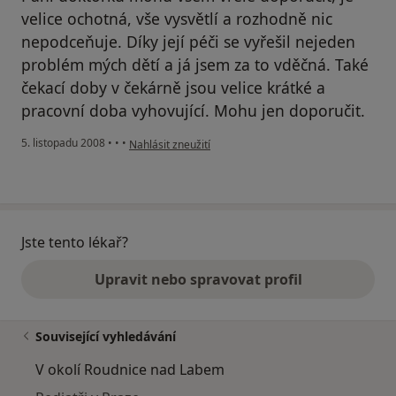
velice ochotná, vše vysvětlí a rozhodně nic
nepodceňuje. Díky její péči se vyřešil nejeden
problém mých dětí a já jsem za to vděčná. Také
čekací doby v čekárně jsou velice krátké a
pracovní doba vyhovující. Mohu jen doporučit.
podle názoru uživatele Pacient
5. listopadu 2008
•
•
•
Nahlásit zneužití
Jste tento lékař?
Upravit nebo spravovat profil
Související vyhledávání
V okolí Roudnice nad Labem