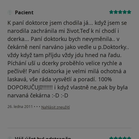
Pacient
K paní doktorce jsem chodila já... když jsem se
narodila zachránila mi život.Teď k ní chodí i
dcerka... Paní doktorku bych nevyměnila.. v
čekárně není narváno jako vedle u p.Doktorky..
vždy když tam příjdu vždy jdu hned na řadu.
Píchání uší u dcerky proběhlo velice rychle a
pečlivě! Paní doktorka je velmi milá ochotná a
laskavá, vše ráda vysvětlí a poradí. 100%
DOPORUČUJI!!!!!!! i když vlastně ne,pak by byla
narvaná čekárna :-D :-D
podle názoru uživatele Pacient
26. ledna 2011
•
•
•
Nahlásit zneužití