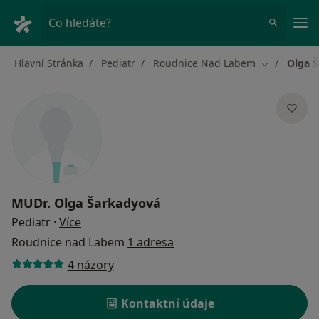
Hla
Co hledáte?
Hlavní Stránka
Pediatr
Roudnice Nad Labem
Olga 
Změna měst
MUDr.
Olga Šarkadyová
o specializacích
Pediatr
·
Více
Roudnice nad Labem
1 adresa
4 názory
Kontaktní údaje