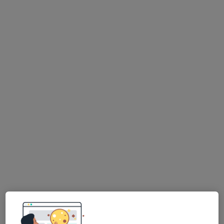
MUDr. Josef Hingar
Pediatr, Imunolog
15 názorů
Libušina 823, Roudnice nad Labem
•
Mapa
Ord.PL pro děti a dorost + alergologie
Tento specialista nenabízí online rezervaci termínu na této adrese.
Rezervovat termín
MUDr. Lenka Cvilinková
Pediatr