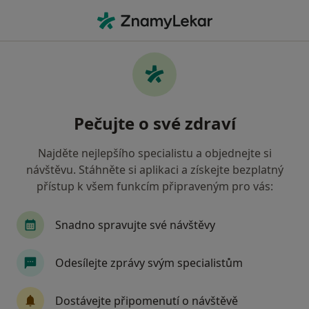
Hla
Pediatr • Roudnice nad Labem, ústecký
Filtry
• 1
Mapa
Doporučení pediatři s Oborová zdravotní
Pečujte o své zdraví
pojišťovna Roudnice nad Labem
Jak řadíme výsledky vyhledávání?
Najděte nejlepšího specialistu a objednejte si
návštěvu. Stáhněte si aplikaci a získejte bezplatný
přístup k všem funkcím připraveným pro vás:
Snadno spravujte své návštěvy
Odesílejte zprávy svým specialistům
MUDr. Jaromír Karban
Dostávejte připomenutí o návštěvě
Pediatr, Gynekolog, Internista