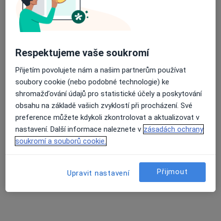
19 názorů
Jiráskova 684, Štětí
•
Mapa
Ord.prakt. lékaře pro děti a dorost
Respektujeme vaše soukromí
Tento specialista nenabízí online rezervaci termínu na této adrese.
Přijetím povolujete nám a našim partnerům používat
Rezervovat termín
soubory cookie (nebo podobné technologie) ke
shromažďování údajů pro statistické účely a poskytování
obsahu na základě vašich zvyklostí při procházení. Své
preference můžete kdykoli zkontrolovat a aktualizovat v
nastavení. Další informace naleznete v
zásadách ochrany
soukromí a souborů cookie.
Přijmout
Upravit nastavení
MUDr. Olga Šarkadyová
Pediatr
4 názory