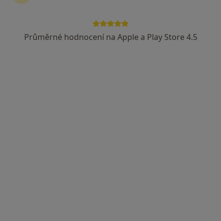
24 názorů
Adresa 1
Adresa 2
Průměrné hodnocení na Apple a Play Store 4.5
Obchodní 539, Štětí
•
Mapa
Ord. praktického lékaře gynekologa
Tento specialista nenabízí online rezervaci termínu na této adrese.
Rezervovat termín