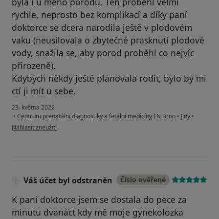
byla i u mého porodu. Ten proběhl velmi
rychle, neprosto bez komplikací a díky paní
doktorce se dcera narodila ještě v plodovém
vaku (neusilovala o zbytečné prasknutí plodové
vody, snažila se, aby porod proběhl co nejvíc
přirozeně).
Kdybych někdy ještě plánovala rodit, bylo by mi
ctí ji mít u sebe.
23. května 2022
•
Centrum prenatální diagnostiky a fetální medicíny FN Brno
•
Jiný
•
podle názoru uživatele P.S.
Nahlásit zneužití
Váš účet byl odstraněn
Číslo ověřené
K paní doktorce jsem se dostala do pece za
minutu dvanáct kdy mě moje gynekolozka