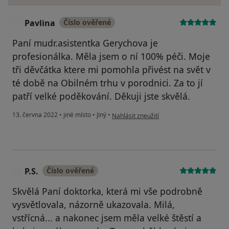
Pavlina
Číslo ověřené
P
Paní mudr.asistentka Gerychova je
profesionálka. Měla jsem o ní 100% péči. Moje
tři děvčátka ktere mi pomohla přivést na svět v
té době na Obilném trhu v porodnici. Za to jí
patří velké poděkování. Děkuji jste skvělá.
podle názoru uživatele Pavlina
13. června 2022
•
jiné místo
•
Jiný
•
Nahlásit zneužití
P.S.
Číslo ověřené
P
Skvělá Paní doktorka, která mi vše podrobně
vysvětlovala, názorně ukazovala. Milá,
vstřícná... a nakonec jsem měla velké štěstí a