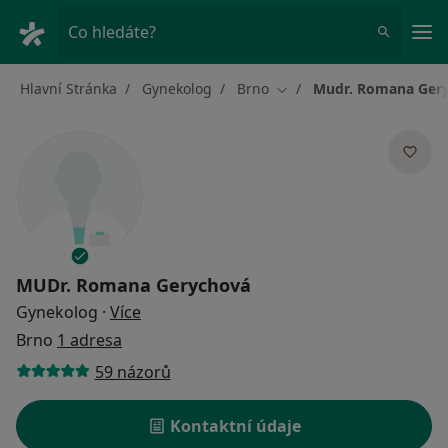
Hla
Co hledáte?
Hlavní Stránka
Gynekolog
Brno
Mudr. Romana Ger
Změna města
MUDr. Romana Gerychová
o specializacích
Gynekolog
·
Více
Brno
1 adresa
59 názorů
Kontaktní údaje