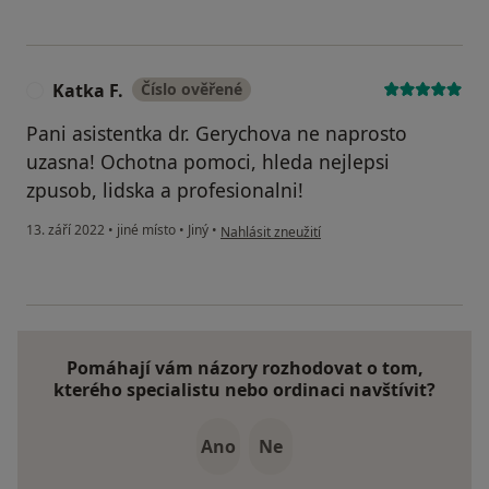
Katka F.
Číslo ověřené
K
Pani asistentka dr. Gerychova ne naprosto
uzasna! Ochotna pomoci, hleda nejlepsi
zpusob, lidska a profesionalni!
podle názoru uživatele Katka F.
13. září 2022
•
jiné místo
•
Jiný
•
Nahlásit zneužití
Pomáhají vám názory rozhodovat o tom,
kterého specialistu nebo ordinaci navštívit?
Ano
Ne