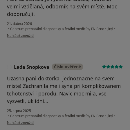
velmi vzdělaná, odborník na svém místě. Moc
doporučuji.
21. dubna 2026
•
Centrum prenatální diagnostiky a fetální medicíny FN Brno
•
Jiný
•
podle názoru uživatele Sabina Varadínková
Nahlásit zneužití
Lada Snopkova
Číslo ověřené
L
Uzasna pani doktorka, jednoznacne na svem
miste! Zachranila me i syna pri komplikovanem
tehotenstvi i porodu. Navic moc mila, vse
vysvetli, uklidni…
25. srpna 2025
•
Centrum prenatální diagnostiky a fetální medicíny FN Brno
•
Jiný
•
podle názoru uživatele Lada Snopkova
Nahlásit zneužití