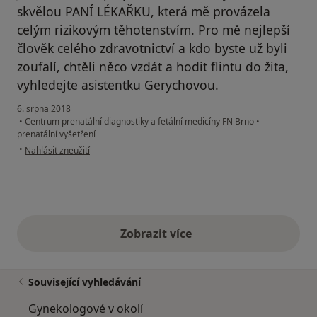
skvělou PANÍ LÉKAŘKU, která mě provázela
celým rizikovým těhotenstvím. Pro mě nejlepší
člověk celého zdravotnictví a kdo byste už byli
zoufalí, chtěli něco vzdát a hodit flintu do žita,
vyhledejte asistentku Gerychovou.
6. srpna 2018
•
Centrum prenatální diagnostiky a fetální medicíny FN Brno
•
prenatální vyšetření
podle názoru uživatele Váš účet byl odstraněn
•
Nahlásit zneužití
Zobrazit více
výše uvedené názory
Související vyhledávání
Gynekologové v okolí