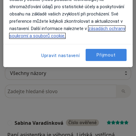
59 názorů
shromažďování údajů pro statistické účely a poskytování
obsahu na základě vašich zvyklostí při procházení. Své
preference můžete kdykoli zkontrolovat a aktualizovat v
Recenze pacientů jsou pro nás důležité.
nastavení. Další informace naleznete v
zásadách ochrany
Specialisté nemají možnost zaplatit za
soukromí a souborů cookie.
odstranění nebo změnu recenze pacienta.
Další informace o názorech
Další informace.
Přijmout
Upravit nastavení
Hledejte v názorech
Sabina Varadínková
Číslo ověřené
S
Paní asistentka je výborná. Lidská, vstřícná,