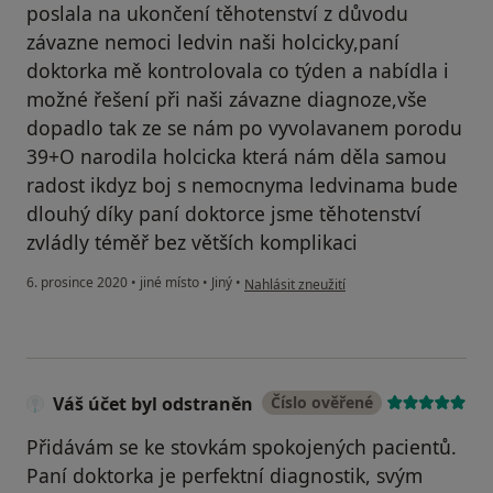
poslala na ukončení těhotenství z důvodu
závazne nemoci ledvin naši holcicky,paní
doktorka mě kontrolovala co týden a nabídla i
možné řešení při naši závazne diagnoze,vše
dopadlo tak ze se nám po vyvolavanem porodu
39+O narodila holcicka která nám děla samou
radost ikdyz boj s nemocnyma ledvinama bude
dlouhý díky paní doktorce jsme těhotenství
zvládly téměř bez větších komplikaci
podle názoru uživatele Váš účet byl odst
6. prosince 2020
•
jiné místo
•
Jiný
•
Nahlásit zneužití
Váš účet byl odstraněn
Číslo ověřené
Přidávám se ke stovkám spokojených pacientů.
Paní doktorka je perfektní diagnostik, svým