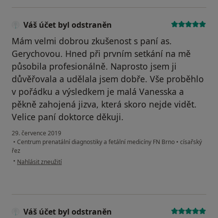
Váš účet byl odstraněn
Mám velmi dobrou zkušenost s paní as.
Gerychovou. Hned při prvním setkání na mě
působila profesionálně. Naprosto jsem ji
důvěřovala a udělala jsem dobře. Vše proběhlo
v pořádku a výsledkem je malá Vanesska a
pěkně zahojená jizva, která skoro nejde vidět.
Velice paní doktorce děkuji.
29. července 2019
•
Centrum prenatální diagnostiky a fetální medicíny FN Brno
•
císařský
řez
podle názoru uživatele Váš účet byl odstraněn
•
Nahlásit zneužití
Váš účet byl odstraněn