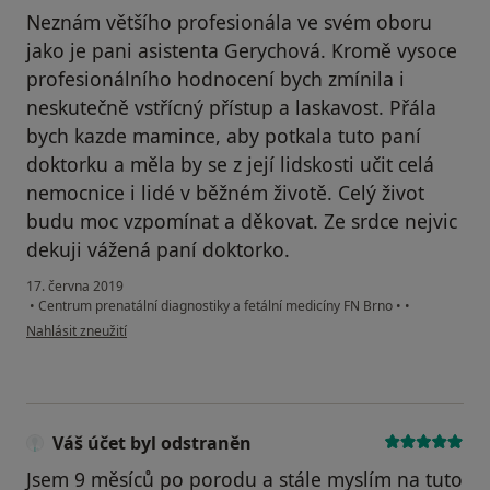
Neznám většího profesionála ve svém oboru
jako je pani asistenta Gerychová. Kromě vysoce
profesionálního hodnocení bych zmínila i
neskutečně vstřícný přístup a laskavost. Přála
bych kazde mamince, aby potkala tuto paní
doktorku a měla by se z její lidskosti učit celá
nemocnice i lidé v běžném životě. Celý život
budu moc vzpomínat a děkovat. Ze srdce nejvic
dekuji vážená paní doktorko.
17. června 2019
•
Centrum prenatální diagnostiky a fetální medicíny FN Brno
•
•
podle názoru uživatele Váš účet byl odstraněn
Nahlásit zneužití
Váš účet byl odstraněn
Jsem 9 měsíců po porodu a stále myslím na tuto