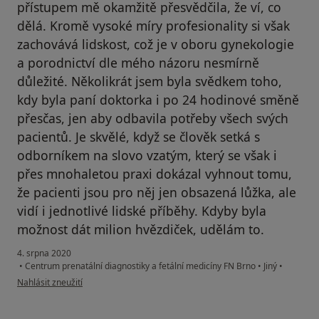
přístupem mě okamžitě přesvědčila, že ví, co
dělá. Kromě vysoké míry profesionality si však
zachovává lidskost, což je v oboru gynekologie
a porodnictví dle mého názoru nesmírně
důležité. Několikrát jsem byla svědkem toho,
kdy byla paní doktorka i po 24 hodinové směně
přesčas, jen aby odbavila potřeby všech svých
pacientů. Je skvělé, když se člověk setká s
odborníkem na slovo vzatým, který se však i
přes mnohaletou praxi dokázal vyhnout tomu,
že pacienti jsou pro něj jen obsazená lůžka, ale
vidí i jednotlivé lidské příběhy. Kdyby byla
možnost dát milion hvězdiček, udělám to.
4. srpna 2020
•
Centrum prenatální diagnostiky a fetální medicíny FN Brno
•
Jiný
•
podle názoru uživatele Váš účet byl odstraněn
Nahlásit zneužití