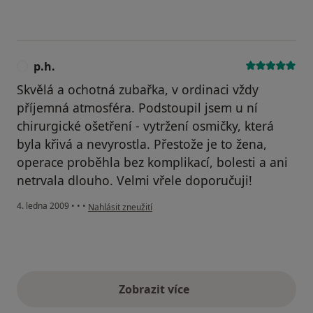
p.h.
P
Skvělá a ochotná zubařka, v ordinaci vždy
příjemná atmosféra. Podstoupil jsem u ní
chirurgické ošetření - vytržení osmičky, která
byla křivá a nevyrostla. Přestože je to žena,
operace proběhla bez komplikací, bolesti a ani
netrvala dlouho. Velmi vřele doporučuji!
podle názoru uživatele p.h.
4. ledna 2009
•
•
•
Nahlásit zneužití
Zobrazit více
výše uvedené názory