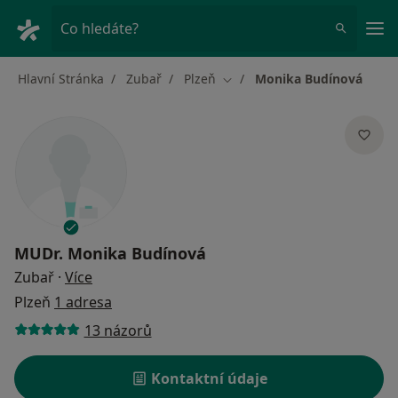
Hla
Co hledáte?
Hlavní Stránka
Zubař
Plzeň
Monika Budínová
Změna města
MUDr.
Monika Budínová
o specializacích
Zubař
·
Více
Plzeň
1 adresa
13 názorů
Kontaktní údaje