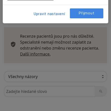
Přijmout
Upravit nastavení
13 názorů
Recenze pacientů jsou pro nás důležité.
Specialisté nemají možnost zaplatit za
odstranění nebo změnu recenze pacienta.
Další informace o názorech
Další informace.
Hledejte v názorech