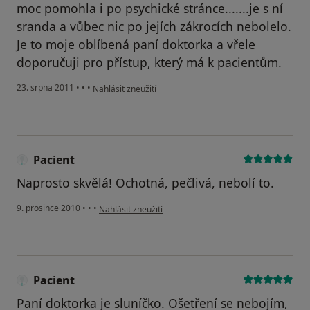
moc pomohla i po psychické stránce.......je s ní
sranda a vůbec nic po jejích zákrocích nebolelo.
Je to moje oblíbená paní doktorka a vřele
doporučuji pro přístup, který má k pacientům.
podle názoru uživatele Pacient
23. srpna 2011
•
•
•
Nahlásit zneužití
Pacient
Naprosto skvělá! Ochotná, pečlivá, nebolí to.
podle názoru uživatele Pacient
9. prosince 2010
•
•
•
Nahlásit zneužití
Pacient
Paní doktorka je sluníčko. Ošetření se nebojím,