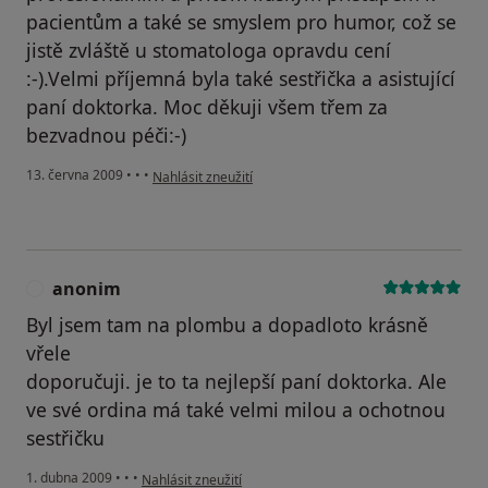
pacientům a také se smyslem pro humor, což se
jistě zvláště u stomatologa opravdu cení
:-).Velmi příjemná byla také sestřička a asistující
paní doktorka. Moc děkuji všem třem za
bezvadnou péči:-)
podle názoru uživatele Váš účet byl odstraněn
13. června 2009
•
•
•
Nahlásit zneužití
anonim
A
Byl jsem tam na plombu a dopadloto krásně
vřele
doporučuji. je to ta nejlepší paní doktorka. Ale
ve své ordina má také velmi milou a ochotnou
sestřičku
podle názoru uživatele anonim
1. dubna 2009
•
•
•
Nahlásit zneužití