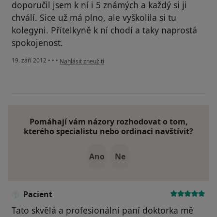
doporučil jsem k ní i 5 známých a každý si ji
chválí. Sice už má plno, ale vyškolila si tu
kolegyni. Přítelkyně k ní chodí a taky naprostá
spokojenost.
podle názoru uživatele Váš účet byl odstraněn
19. září 2012
•
•
•
Nahlásit zneužití
Pomáhají vám názory rozhodovat o tom,
kterého specialistu nebo ordinaci navštívit?
Ano
Ne
Pacient
Tato skvělá a profesionální paní doktorka mě