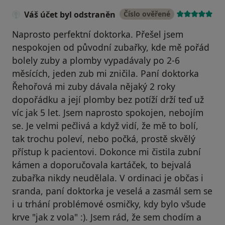
Váš účet byl odstraněn
Číslo ověřené
Naprosto perfektní doktorka. Přešel jsem
nespokojen od původní zubařky, kde mě pořád
bolely zuby a plomby vypadávaly po 2-6
měsících, jeden zub mi zničila. Paní doktorka
Řehořová mi zuby dávala nějaký 2 roky
dopořádku a její plomby bez potíží drží teď už
víc jak 5 let. Jsem naprosto spokojen, nebojím
se. Je velmi pečlivá a když vidí, že mě to bolí,
tak trochu poleví, nebo počká, prostě skvělý
přístup k pacientovi. Dokonce mi čistila zubní
kámen a doporučovala kartáček, to bejvalá
zubařka nikdy neudělala. V ordinaci je občas i
sranda, paní doktorka je veselá a zasmál sem se
i u trhání problémové osmičky, kdy bylo všude
krve "jak z vola" :). Jsem rád, že sem chodím a