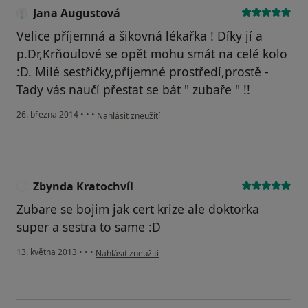
Jana Augustová
Velice příjemná a šikovná lékařka ! Díky jí a
p.Dr,Krňoulové se opět mohu smát na celé kolo
:D. Milé sestřičky,příjemné prostředí,prostě -
Tady vás naučí přestat se bát " zubaře " !!
podle názoru uživatele Jana Augustová
26. března 2014
•
•
•
Nahlásit zneužití
Zbynda Kratochvíl
Z
Zubare se bojim jak cert krize ale doktorka
super a sestra to same :D
podle názoru uživatele Zbynda Kratochvíl
13. května 2013
•
•
•
Nahlásit zneužití