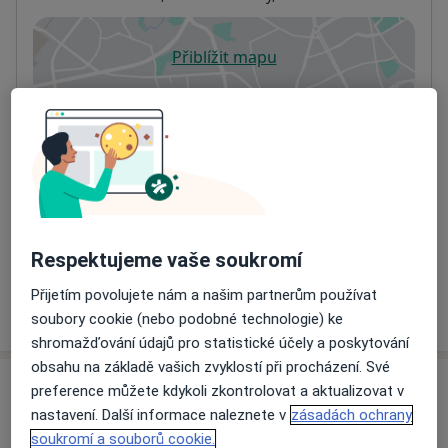
Přiblížit mapu
se otevře v nové záložce
Dostupnost
Na této adrese online kalendář není aktivní
Co mám v takové situaci udělat?
Způsoby platby (soukromé návštěvy)
Na teto adrese lékař přijímá pacienty na pojišťovnu
Detaily
Respektujeme vaše soukromí
Přijetím povolujete nám a našim partnerům používat
Více
o adrese
soubory cookie (nebo podobné technologie) ke
shromažďování údajů pro statistické účely a poskytování
obsahu na základě vašich zvyklostí při procházení. Své
preference můžete kdykoli zkontrolovat a aktualizovat v
Názory
nastavení. Další informace naleznete v
zásadách ochrany
soukromí a souborů cookie.
Přidejte svůj názor