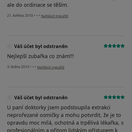
ale do ordinace se těším.
podle názoru uživatele Pacient
21. května 2010
•
•
•
Nahlásit zneužití
Váš účet byl odstraněn
Nejlepší zubařka co znám!!!
podle názoru uživatele Váš účet byl odstraněn
3. ledna 2010
•
•
•
Nahlásit zneužití
Váš účet byl odstraněn
U paní doktorky jsem podstoupila extrakci
neprořezané osmičky a mohu potvrdit, že je to
opravdu moc milá, ochotná a trpělivá lékařka, s
profesionálním a přitom lidským přístupem k