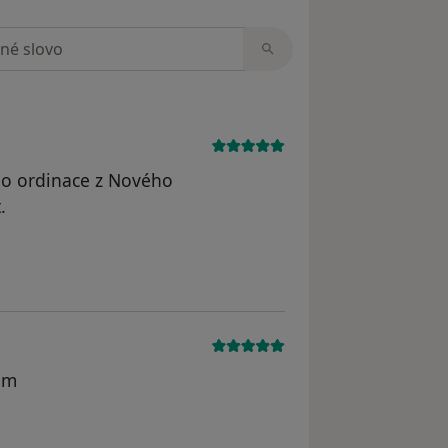
zorech
do ordinace z Nového
.
nám
odstraněn