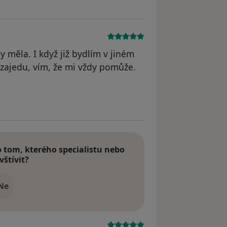
y měla. I když již bydlím v jiném
 zajedu, vím, že mi vždy pomůže.
dstraněn
tom, kterého specialistu nebo
vštívit?
Ne