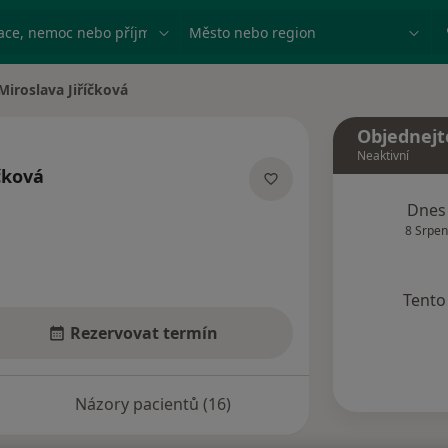
ace, nemoc nebo příjmení
Město nebo region
Miroslava Jiříčková
a města
Objednejt
Neaktivní
čková
ecializacích
Dnes
8 Srpen
Tento 
Rezervovat termín
Názory pacientů (16)