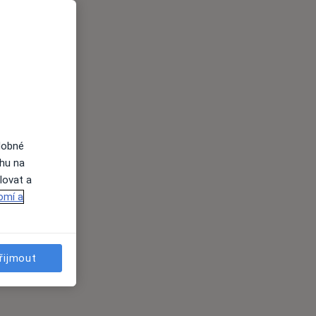
dobné
ahu na
lovat a
omí a
řijmout