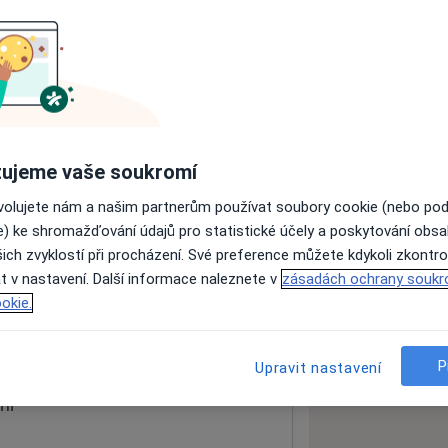
ách nejsou k dispozici
ádné informace o svých službách.
ujeme vaše soukromí
ovolujete nám a našim partnerům používat soubory cookie (nebo po
e) ke shromažďování údajů pro statistické účely a poskytování obs
ich zvyklostí při procházení. Své preference můžete kdykoli zkontro
t v nastavení. Další informace naleznete v
zásadách ochrany soukr
okie.
 mapu
 otevře v nové záložce
P
Upravit nastavení
ní