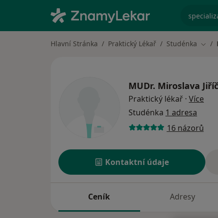
specializ
Hlavní Stránka
Praktický Lékař
Studénka
Změn
MUDr.
Miroslava Jiří
o sp
Praktický lékař
·
Více
Studénka
1 adresa
16 názorů
Kontaktní údaje
Ceník
Adresy