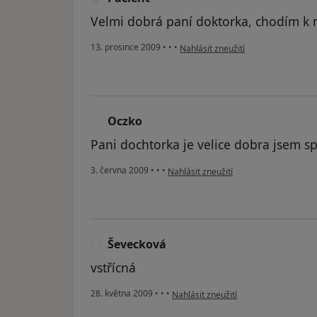
Velmi dobrá paní doktorka, chodím k n
podle názoru uživatele Pacient
13. prosince 2009
•
•
•
Nahlásit zneužití
Oczko
O
Pani dochtorka je velice dobra jsem s
podle názoru uživatele Oczko
3. června 2009
•
•
•
Nahlásit zneužití
Ševecková
Š
vstřícná
podle názoru uživatele Ševecková
28. května 2009
•
•
•
Nahlásit zneužití