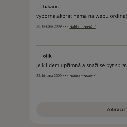
b.kam.
B
vyborna,akorat nema na webu ordinač
podle názoru uživatele b.kam.
30. března 2009
•
•
•
Nahlásit zneužití
olik
O
Je k lidem upřímná a snaží se být spra
podle názoru uživatele olik
25. března 2009
•
•
•
Nahlásit zneužití
Zobrazit
vý