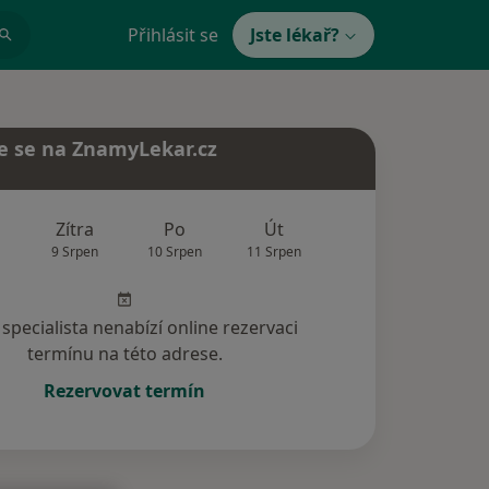
Přihlásit se
Jste lékař?
e se na ZnamyLekar.cz
Zítra
Po
Út
St
Čt
9 Srpen
10 Srpen
11 Srpen
12 Srpen
13 Srp
specialista nenabízí online rezervaci
termínu na této adrese.
Rezervovat termín