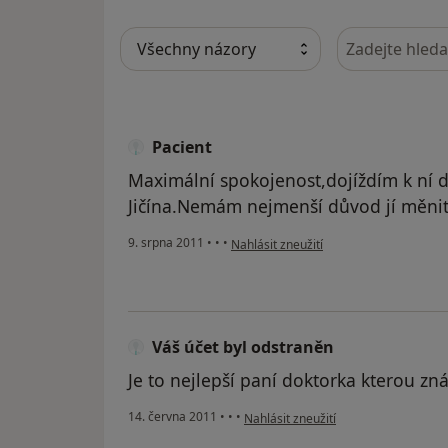
Hledejte v ná
Pacient
Maximální spokojenost,dojíždím k ní 
Jičína.Nemám nejmenší důvod jí měnit
podle názoru uživatele Pacient
9. srpna 2011
•
•
•
Nahlásit zneužití
Váš účet byl odstraněn
Je to nejlepší paní doktorka kterou z
podle názoru uživatele Váš účet byl 
14. června 2011
•
•
•
Nahlásit zneužití