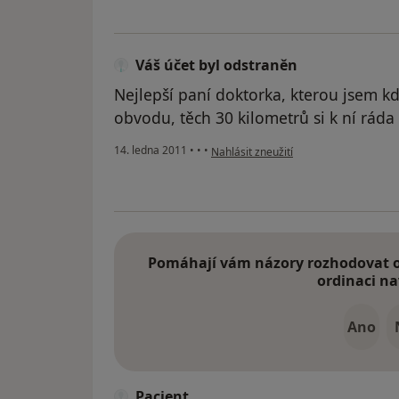
Váš účet byl odstraněn
Nejlepší paní doktorka, kterou jsem kd
obvodu, těch 30 kilometrů si k ní ráda
podle názoru uživatele Váš účet byl o
14. ledna 2011
•
•
•
Nahlásit zneužití
Pomáhají vám názory rozhodovat o 
ordinaci na
Ano
Pacient