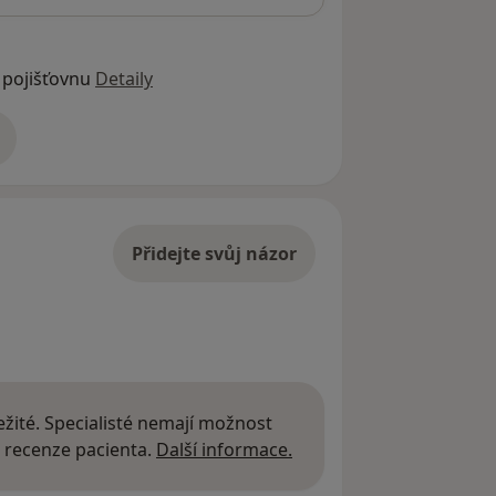
 pojišťovnu
Detaily
adrese
Přidejte svůj názor
žité. Specialisté nemají možnost
Další informace o názor
 recenze pacienta.
Další informace.