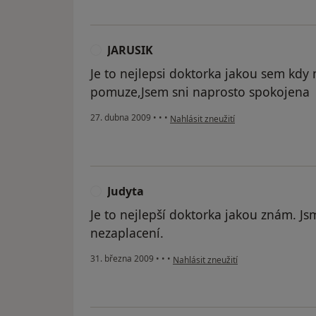
JARUSIK
J
Je to nejlepsi doktorka jakou sem kd
pomuze,Jsem sni naprosto spokojena
podle názoru uživatele JARUSIK
27. dubna 2009
•
•
•
Nahlásit zneužití
Judyta
J
Je to nejlepší doktorka jakou znám. Jsm
nezaplacení.
podle názoru uživatele Judyta
31. března 2009
•
•
•
Nahlásit zneužití