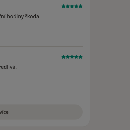
ní hodiny.škoda
vedlivá.
 více
še uvedené názory