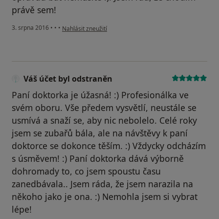
právě sem!
podle názoru uživatele Váš účet byl odstraněn
3. srpna 2016
•
•
•
Nahlásit zneužití
Váš účet byl odstraněn
Paní doktorka je úžasná! :) Profesionálka ve
svém oboru. Vše předem vysvětlí, neustále se
usmívá a snaží se, aby nic nebolelo. Celé roky
jsem se zubařů bála, ale na návštěvy k paní
doktorce se dokonce těším. :) Vždycky odcházím
s úsměvem! :) Paní doktorka dává výborně
dohromady to, co jsem spoustu času
zanedbávala.. Jsem ráda, že jsem narazila na
někoho jako je ona. :) Nemohla jsem si vybrat
lépe!