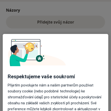
Názory
Přidejte svůj názor
27 názorů
Recenze pacientů jsou pro nás důležité.
Specialisté nemají možnost zaplatit za
odstranění nebo změnu recenze pacienta.
Respektujeme vaše soukromí
Další informace o názorech
Další informace.
Přijetím povolujete nám a našim partnerům používat
soubory cookie (nebo podobné technologie) ke
shromažďování údajů pro statistické účely a poskytování
obsahu na základě vašich zvyklostí při procházení. Své
preference můžete kdykoli zkontrolovat a aktualizovat v