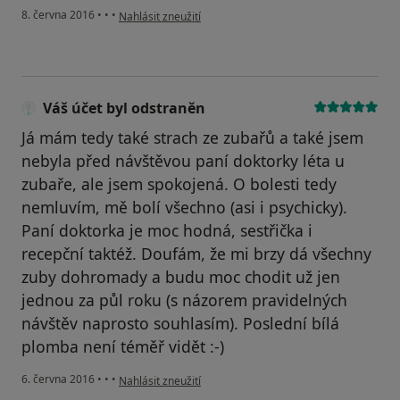
podle názoru uživatele Váš účet byl odstraněn
8. června 2016
•
•
•
Nahlásit zneužití
Váš účet byl odstraněn
Já mám tedy také strach ze zubařů a také jsem
nebyla před návštěvou paní doktorky léta u
zubaře, ale jsem spokojená. O bolesti tedy
nemluvím, mě bolí všechno (asi i psychicky).
Paní doktorka je moc hodná, sestřička i
recepční taktéž. Doufám, že mi brzy dá všechny
zuby dohromady a budu moc chodit už jen
jednou za půl roku (s názorem pravidelných
návštěv naprosto souhlasím). Poslední bílá
plomba není téměř vidět :-)
podle názoru uživatele Váš účet byl odstraněn
6. června 2016
•
•
•
Nahlásit zneužití