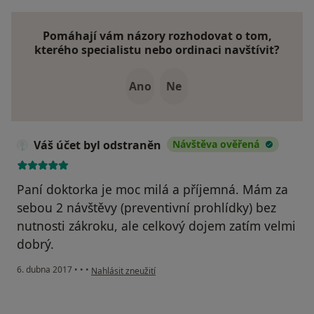
Pomáhají vám názory rozhodovat o tom,
kterého specialistu nebo ordinaci navštívit?
Ano
Ne
Váš účet byl odstraněn
Návštěva ověřená
Paní doktorka je moc milá a příjemná. Mám za
sebou 2 návštěvy (preventivní prohlídky) bez
nutnosti zákroku, ale celkový dojem zatím velmi
dobrý.
podle názoru uživatele Váš účet byl odstraněn
6. dubna 2017
•
•
•
Nahlásit zneužití