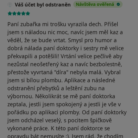
Váš účet byl odstraněn
Návštěva ověřená
Paní zubařka mi trošku vyrazila dech. Přišel
jsem s náladou nic moc, navíc jsem měl kaz a
věděl, že se bude vrtat. Smysl pro humor a
dobrá nálada paní doktorky i sestry mě velice
překvapili a potěšili! Vrtání velice pečlivě aby
nezůstal neošetřený kaz a navíc bezbolestně,
přestože vyvrtaná "díra" nebyla malá. Vybral
jsem si bílou plombu. Aplikace a následné
odstranění přebytků a leštění zubu na
výbornou. Několikrát se mě paní doktorka
zeptala, jestli jsem spokojený a jestli je vše v
pořádku po aplikaci plomby. Od paní doktorky
jsem odcházel veselý, s pocitem špičkově
vykonané práce. K této paní doktorce se
opravdu bát nemusíte :). Jsem rád, že chodím