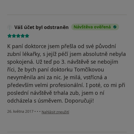
Váš účet byl odstraněn
Návštěva ověřená
K paní doktorce jsem přešla od své původní
zubní lékařky, s jejíž péčí jsem absolutně nebyla
spokojená. Už teď po 3. návštěvě se nebojím
říci, že bych paní doktorku Tomčíkovou
nevyměnila ani za nic. Je milá, vstřícná a
především velmi profesionální. I poté, co mi při
poslední návštěvě trhala zub, jsem o ní
odcházela s úsměvem. Doporučuji!
podle názoru uživatele Váš účet byl odstraněn
26. května 2017
•
•
•
Nahlásit zneužití