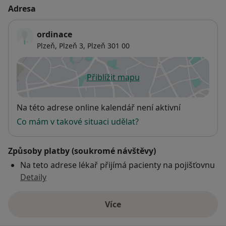
Adresa
ordinace
Plzeň,
Plzeň 3
,
Plzeň
301 00
Přiblížit mapu
se otevře v nové záložce
Dostupnost
Na této adrese online kalendář není aktivní
Co mám v takové situaci udělat?
Způsoby platby (soukromé návštěvy)
Na teto adrese lékař přijímá pacienty na pojišťovnu
Detaily
Více
o adrese