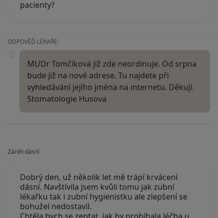
pacienty?
ODPOVĚĎ LÉKAŘE:
MUDr Tomčíková již zde neordinuje. Od srpna
bude již na nové adrese. Tu najdete při
vyhledávání jejího jména na internetu. Děkuji.
Stomatologie Husova
Zánět dásní
Dobrý den, už několik let mě trápí krvácení
dásní. Navštívila jsem kvůli tomu jak zubní
lékařku tak i zubní hygienistku ale zlepšení se
bohužel nedostavil.
Chtěla bych se zeptat, jak by probíhala léčba u