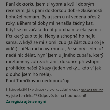
Paní doktorku jsem si vybrala kvůli dobrým
recenzím. Já s paní doktorkou dobré zkušenosti
bohužel nemám. Byla jsem u ní vedená přes 2
roky. Během té doby mi nenašla žádný kaz.
Když se mi začala drolit plomba musela jsem ji
říct který zub to je. Nebyla schopná ho najít
sama. A když se mi zlomil zub (ta část zubu co je
vidět) chtěla mi ho vytrhnout, že se prý s ním už
nedá nic dělat. Nyní jsem u jiného zubaře, který
mi zlomený zub zachránil, dokonce při vstupní
prohlídce našel 2 kazy (jeden velký... kdo ví jak
dlouho jsem ho měla).
Paní Tomčíkovou nedoporučuji.
podle názoru uživatel
8. listopadu 2018
•
ordinace
•
prevence zubního kazu
•
Nahlásit zneužití
Vy jste ten lékař? Odpovězte na hodnocení!
Zaregistrujte se nyní