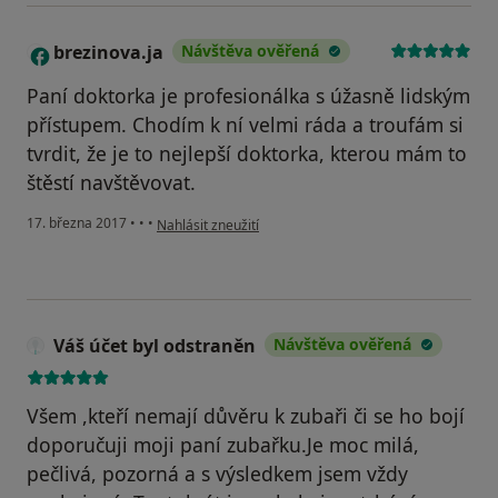
brezinova.ja
Návštěva ověřená
B
Paní doktorka je profesionálka s úžasně lidským
přístupem. Chodím k ní velmi ráda a troufám si
tvrdit, že je to nejlepší doktorka, kterou mám to
štěstí navštěvovat.
podle názoru uživatele brezinova.ja
17. března 2017
•
•
•
Nahlásit zneužití
Váš účet byl odstraněn
Návštěva ověřená
Všem ,kteří nemají důvěru k zubaři či se ho bojí
doporučuji moji paní zubařku.Je moc milá,
pečlivá, pozorná a s výsledkem jsem vždy