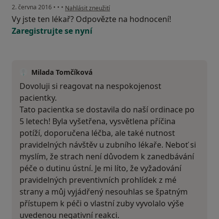
podle názoru uživatele Váš účet byl odstraněn
2. června 2016
•
•
•
Nahlásit zneužití
Vy jste ten lékař? Odpovězte na hodnocení!
Zaregistrujte se nyní
Milada Tomčíková
Dovoluji si reagovat na nespokojenost
pacientky.
Tato pacientka se dostavila do naší ordinace po
5 letech! Byla vyšetřena, vysvětlena příčina
potíží, doporučena léčba, ale také nutnost
pravidelných návštěv u zubního lékaře. Neboť si
myslím, že strach není důvodem k zanedbávání
péče o dutinu ústní. Je mi líto, že vyžadování
pravidelných preventivních prohlídek z mé
strany a můj vyjádřený nesouhlas se špatným
přístupem k péči o vlastní zuby vyvolalo výše
uvedenou negativní reakci.