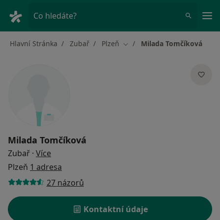
Hla
Co hledáte?
Hlavní Stránka
Zubař
Plzeň
Milada Tomčíková
Změna města
Milada Tomčíková
o specializacích
Zubař
·
Více
Plzeň
1 adresa
27 názorů
Kontaktní údaje