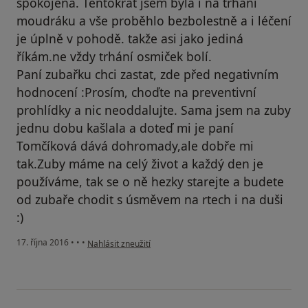
spokojená. Tentokrát jsem byla i na trhání
moudráku a vše proběhlo bezbolestně a i léčení
je úplně v pohodě. takže asi jako jediná
říkám.ne vždy trhání osmiček bolí.
Paní zubařku chci zastat, zde před negativním
hodnocení :Prosím, choďte na preventivní
prohlídky a nic neoddalujte. Sama jsem na zuby
jednu dobu kašlala a doteď mi je paní
Tomčíková dává dohromady,ale dobře mi
tak.Zuby máme na celý život a každý den je
používáme, tak se o ně hezky starejte a budete
od zubaře chodit s úsměvem na rtech i na duši
:)
podle názoru uživatele Váš účet byl odstraněn
17. října 2016
•
•
•
Nahlásit zneužití