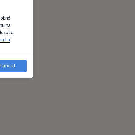
dobné
ahu na
lovat a
omí a
řijmout