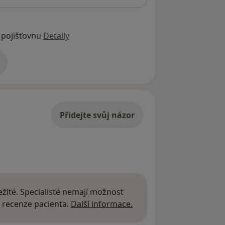
 pojišťovnu
Detaily
adrese
Přidejte svůj názor
žité. Specialisté nemají možnost
Další informace o názor
 recenze pacienta.
Další informace.