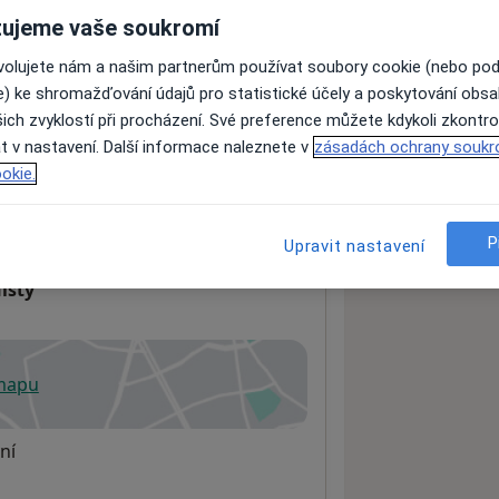
ujeme vaše soukromí
ovolujete nám a našim partnerům používat soubory cookie (nebo po
ách nejsou k dispozici
e) ke shromažďování údajů pro statistické účely a poskytování obs
ádné informace o svých službách.
ich zvyklostí při procházení. Své preference můžete kdykoli zkontro
t v nastavení. Další informace naleznete v
zásadách ochrany soukr
okie.
P
Upravit nastavení
isty
 mapu
 otevře v nové záložce
ní