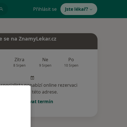
Přihlásit se
Jste lékař?
e se na ZnamyLekar.cz
Zítra
Ne
Po
Út
St
8 Srpen
9 Srpen
10 Srpen
11 Srpen
12 Srp
specialista nenabízí online rezervaci
termínu na této adrese.
Rezervovat termín