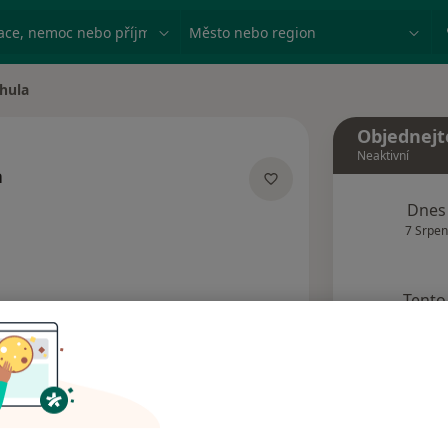
ace, nemoc nebo příjmení
Město nebo region
hula
Objednejt
Neaktivní
a
izacích
Dnes
7 Srpen
Tento 
Rezervovat termín
Názory pacientů (2)