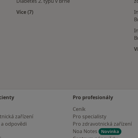
Diabetes 2. typu v Brně
z
Více (7)
I
Více v kategorii: Nejčastěji léčené nemoci
B
I
B
V
cienty
Pro profesionály
Ceník
nická zařízení
Pro specialisty
 a odpovědi
Pro zdravotnická zařízení
Noa Notes
Novinka