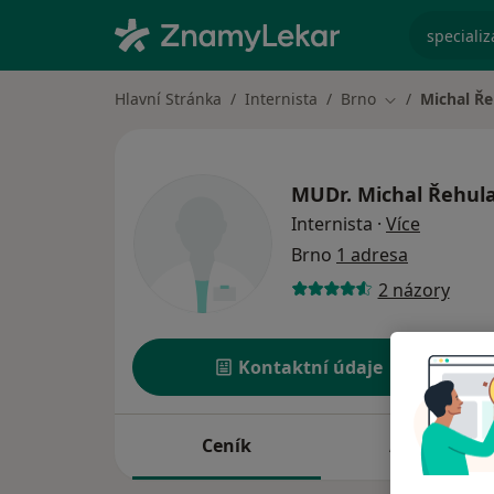
specializ
Hlavní Stránka
Internista
Brno
Michal Ře
Změna města
MUDr.
Michal Řehul
o special
Internista
·
Více
Brno
1 adresa
2 názory
Kontaktní údaje
Ceník
Adresy