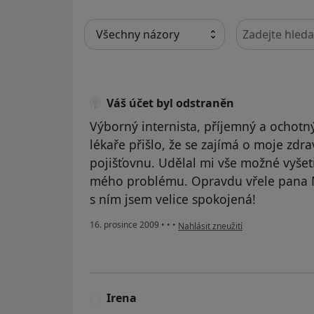
Hledejte v ná
Váš účet byl odstraněn
Výborný internista, příjemný a ochotn
lékaře přišlo, že se zajímá o moje zdr
pojišťovnu. Udělal mi vše možné vyšetř
mého problému. Opravdu vřele pana M
s ním jsem velice spokojená!
podle názoru uživatele Váš účet by
16. prosince 2009
•
•
•
Nahlásit zneužití
Irena
I