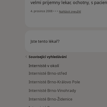
velmi prijemny lekar, ochotny, s pacie
podle názoru uživatele Irena
4. prosince 2008
•
•
•
Nahlásit zneužití
Jste tento lékař?
Související vyhledávání
Internisté v okolí
Internisté Brno-střed
Internisté Brno-Královo Pole
Internisté Brno-Vinohrady
Internisté Brno-Židenice