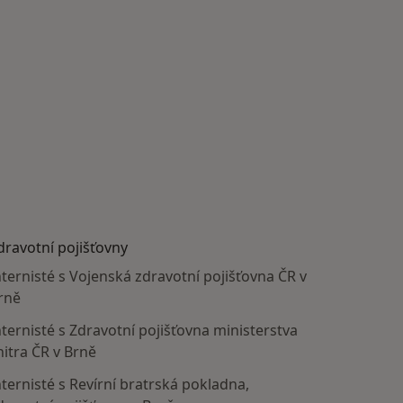
dravotní pojišťovny
nternisté s Vojenská zdravotní pojišťovna ČR v
rně
nternisté s Zdravotní pojišťovna ministerstva
nitra ČR v Brně
nternisté s Revírní bratrská pokladna,