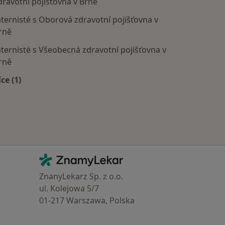
dravotní pojišťovna v Brně
nternisté s Oborová zdravotní pojišťovna v
rně
nternisté s Všeobecná zdravotní pojišťovna v
rně
íce (1)
Více v kategorii: Zdravotní pojišťovny
Kontakt
ZnamyLekar - Hlavní stránka
ZnanyLekarz Sp. z o.o.
ul. Kolejowa 5/7
01-217 Warszawa, Polska