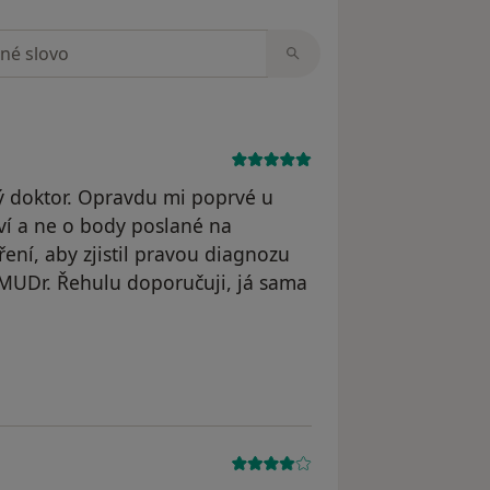
zorech
ý doktor. Opravdu mi poprvé u
aví a ne o body poslané na
ení, aby zjistil pravou diagnozu
UDr. Řehulu doporučuji, já sama
l odstraněn