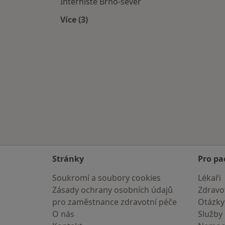
Internisté Brno-sever
Více (3)
Více v kategorii: Internisté v okolí
Stránky
Pro pa
Soukromí a soubory cookies
Lékaři
Zásady ochrany osobních údajů
Zdravot
pro zaměstnance zdravotní péče
Otázky
O nás
Služby