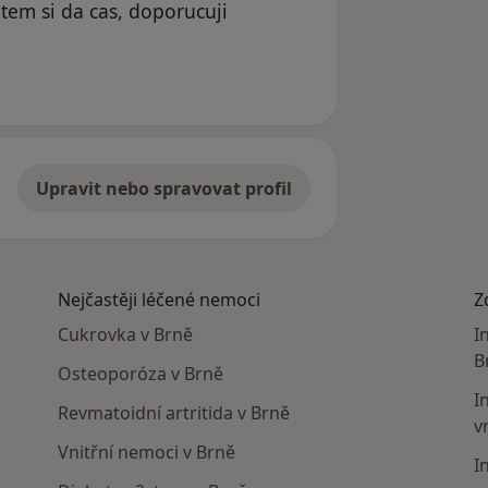
ntem si da cas, doporucuji
Upravit nebo spravovat profil
Nejčastěji léčené nemoci
Z
Cukrovka v Brně
I
B
Osteoporóza v Brně
I
Revmatoidní artritida v Brně
v
Vnitřní nemoci v Brně
I