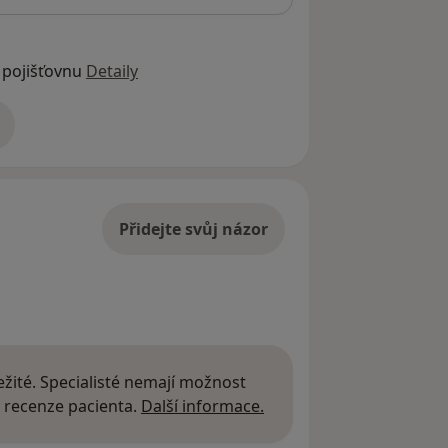
 pojišťovnu
Detaily
adrese
Přidejte svůj názor
žité. Specialisté nemají možnost
Další informace o názor
 recenze pacienta.
Další informace.