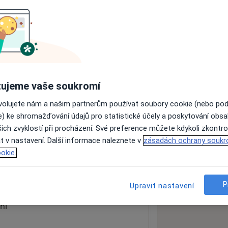
ách nejsou k dispozici
ádné informace o svých službách.
ujeme vaše soukromí
ovolujete nám a našim partnerům používat soubory cookie (nebo po
e) ke shromažďování údajů pro statistické účely a poskytování obs
ich zvyklostí při procházení. Své preference můžete kdykoli zkontro
t v nastavení. Další informace naleznete v
zásadách ochrany soukr
okie.
 mapu
 otevře v nové záložce
P
Upravit nastavení
ní