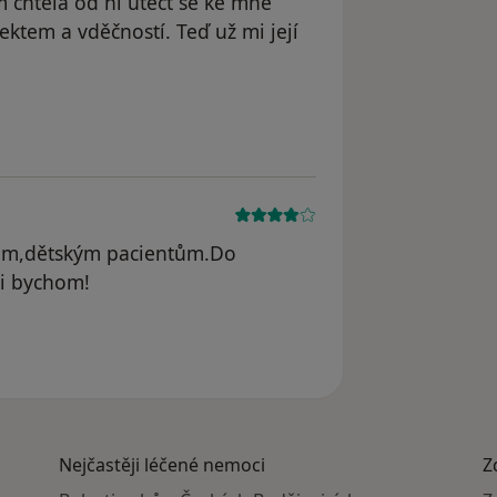
m chtěla od ní utéct se ke mně
ektem a vděčností. Teď už mi její
nám,dětským pacientům.Do
li bychom!
Č.
Nejčastěji léčené nemoci
Z