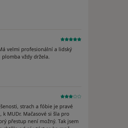
odstraněn
á velmi profesionální a lidský
i plomba vždy držela.
enosti, strach a fóbie je pravé
a, k MUDr. Mačasové si šla pro
e prý přestup není možný. Tak jsem