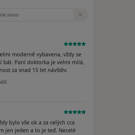
zorech
 velmi moderně vybavena, vždy se
í bát. Paní doktorka je velmi milá,
st za snad 15 let návštěv.
 uživatele Váš účet byl odstraněn
užití
y bylo vše ok a za celých cca
m jen jeden a to je teď. Necelé