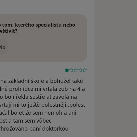
tom, kterého specialistu nebo
vštívit?
Ne
 na základní škole a bohužel také
né prohlídce mi vrtala zub na 4 a
o bolí řekla sestře at zavolá na
ají mi to ještě bolestněji..bolest
začal bolet že sem nemohla ani
vost a tam sem vůbec
vyhrožováno paní doktorkou