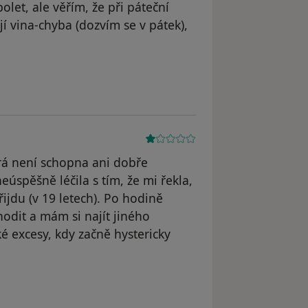
let, ale věřím, že při páteční
ejí vina-chyba (dozvím se v pátek),
dstraněn
rá není schopna ani dobře
eúspěšně léčila s tím, že mi řekla,
přijdu (v 19 letech). Po hodině
odit a mám si najít jiného
ké excesy, kdy začně hystericky
straněn