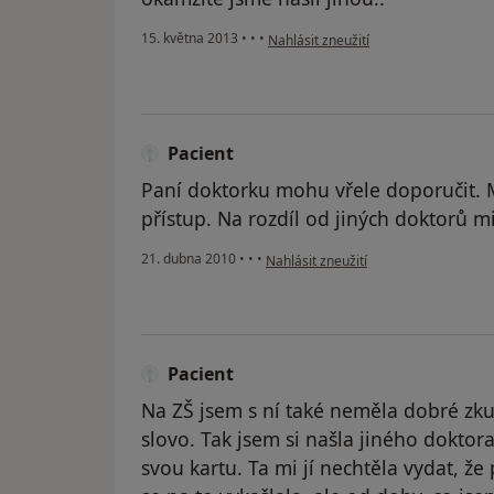
podle názoru uživatele Váš účet byl 
15. května 2013
•
•
•
Nahlásit zneužití
Pacient
Paní doktorku mohu vřele doporučit. M
přístup. Na rozdíl od jiných doktorů m
podle názoru uživatele Pacient
21. dubna 2010
•
•
•
Nahlásit zneužití
Pacient
Na ZŠ jsem s ní také neměla dobré zkuš
slovo. Tak jsem si našla jiného doktor
svou kartu. Ta mi jí nechtěla vydat, ž