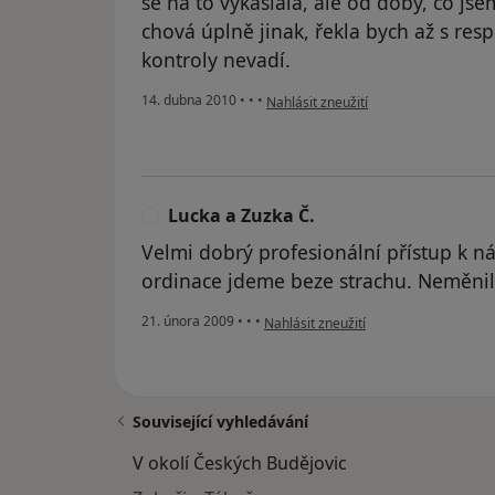
se na to vykašlala, ale od doby, co jse
chová úplně jinak, řekla bych až s resp
kontroly nevadí.
podle názoru uživatele Pacient
14. dubna 2010
•
•
•
Nahlásit zneužití
Lucka a Zuzka Č.
L
Velmi dobrý profesionální přístup k 
ordinace jdeme beze strachu. Neměni
podle názoru uživatele Lucka a Zuzka 
21. února 2009
•
•
•
Nahlásit zneužití
Související vyhledávání
V okolí Českých Budějovic