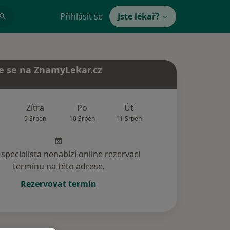
Přihlásit se
Jste lékař?
e se na ZnamyLekar.cz
Zítra
Po
Út
St
Čt
9 Srpen
10 Srpen
11 Srpen
12 Srpen
13 Srp
specialista nenabízí online rezervaci
termínu na této adrese.
Rezervovat termín