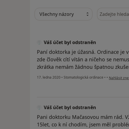
Hledejte v ná
Váš účet byl odstraněn
Paní doktorka je úžasná. Ordinace je
zde člověk cítí vítán a ničeho se nemus
zkrátka nemám žádnou špatnou zkušeno
podle názoru
17. ledna 2020
•
Stomatologická ordinace
•
•
Nahlásit zne
Váš účet byl odstraněn
Pani doktorku Mačasovou mám rád. Vžd
15let, co k ní chodím, jsem měl problé