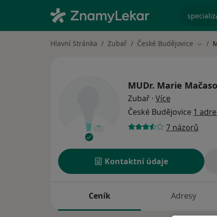
specializ
Hlavní Stránka
Zubař
České Budějovice
M
Změna
MUDr.
Marie Mačas
o specializac
Zubař
·
Více
České Budějovice
1 adre
7 názorů
Kontaktní údaje
Ceník
Adresy