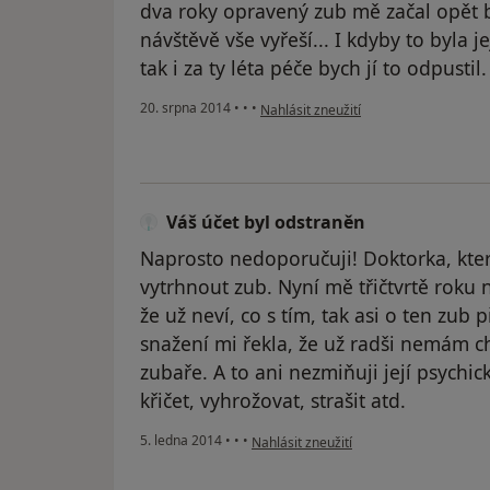
dva roky opravený zub mě začal opět bo
návštěvě vše vyřeší... I kdyby to byla j
tak i za ty léta péče bych jí to odpustil.
podle názoru uživatele Váš účet byl o
20. srpna 2014
•
•
•
Nahlásit zneužití
Váš účet byl odstraněn
Naprosto nedoporučuji! Doktorka, kte
vytrhnout zub. Nyní mě třičtvrtě roku n
že už neví, co s tím, tak asi o ten zub 
snažení mi řekla, že už radši nemám ch
zubaře. A to ani nezmiňuji její psychic
křičet, vyhrožovat, strašit atd.
podle názoru uživatele Váš účet byl od
5. ledna 2014
•
•
•
Nahlásit zneužití