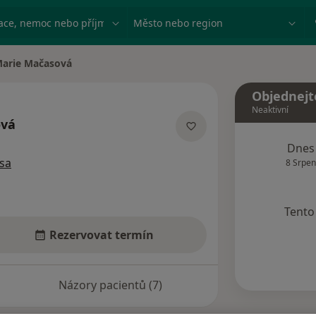
ace, nemoc nebo příjmení
Město nebo region
arie Mačasová
 města
Objednejt
Neaktivní
ová
ích
Dnes
sa
8 Srpen
Tento 
Rezervovat termín
Názory pacientů (7)