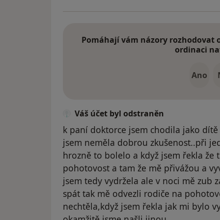
Pomáhají vám názory rozhodovat o 
ordinaci na
Ano
Váš účet byl odstraněn
k paní doktorce jsem chodila jako dítě
jsem neměla dobrou zkušenost..při jed
hrozně to bolelo a když jsem řekla že t
pohotovost a tam že mě přivážou a vyvrt
jsem tedy vydržela ale v noci mě zub 
spát tak mě odvezli rodiče na pohoto
nechtěla,když jsem řekla jak mi bylo 
okamžitě jsme našli jinou..