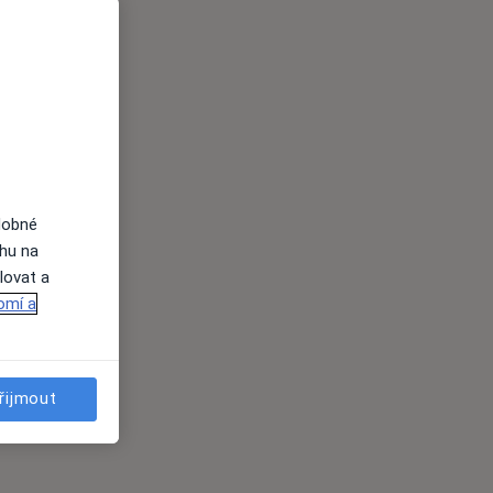
dobné
ahu na
lovat a
omí a
řijmout