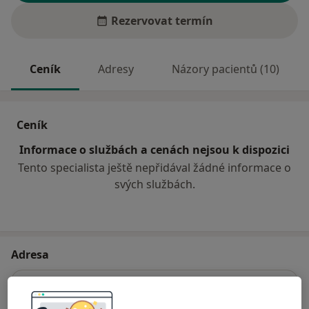
Rezervovat termín
Ceník
Adresy
Názory pacientů (10)
Ceník
Informace o službách a cenách nejsou k dispozici
Tento specialista ještě nepřidával žádné informace o
svých službách.
Adresa
Odborný lékař tuberkulózy a respir.nem
Tkalcovská 108,
Bílovec
74301