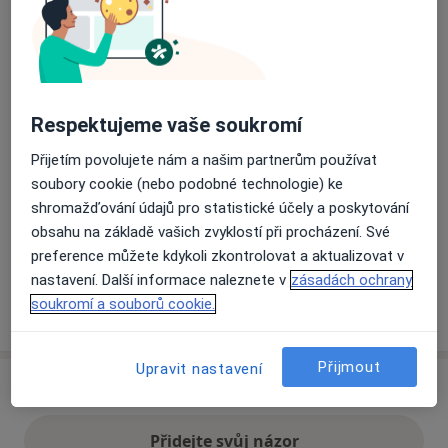
Přiblížit mapu
se otevře v nové záložce
Dostupnost
Na této adrese online kalendář není aktivní
Respektujeme vaše soukromí
Co mám v takové situaci udělat?
Přijetím povolujete nám a našim partnerům používat
soubory cookie (nebo podobné technologie) ke
Způsoby platby (soukromé návštěvy)
shromažďování údajů pro statistické účely a poskytování
Na teto adrese lékař přijímá pacienty na pojišťovnu
obsahu na základě vašich zvyklostí při procházení. Své
Detaily
preference můžete kdykoli zkontrolovat a aktualizovat v
nastavení. Další informace naleznete v
zásadách ochrany
soukromí a souborů cookie.
Více
o adrese
Přijmout
Upravit nastavení
Názory
Přidejte svůj názor