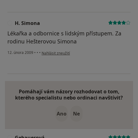
H. Simona
H
Lékařka a odbornice s lidským přístupem. Za
rodinu Hešterovou Simona
podle názoru uživatele H. Simona
12. února 2009
•
•
•
Nahlásit zneužití
Pomáhají vám názory rozhodovat o tom,
kterého specialistu nebo ordinaci navštívit?
Ano
Ne
Gebauerová
G