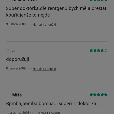
Super doktorka,dle rentgenu bych měla přestat
kouřit jenže to nejde
podle názoru uživatele Gebauerová
9. února 2009
•
•
•
Nahlásit zneužití
a
doporučuji
podle názoru uživatele a
8. února 2009
•
•
•
Nahlásit zneužití
Míša
M
Bpmba,bomba,bomba....superrrr doktorka...
podle názoru uživatele Míša
1. prosince 2008
•
•
•
Nahlásit zneužití