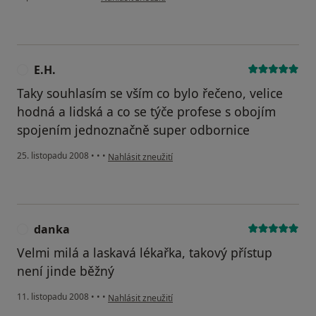
E.H.
E
Taky souhlasím se vším co bylo řečeno, velice
hodná a lidská a co se týče profese s obojím
spojením jednoznačně super odbornice
podle názoru uživatele E.H.
25. listopadu 2008
•
•
•
Nahlásit zneužití
danka
D
Velmi milá a laskavá lékařka, takový přístup
není jinde běžný
podle názoru uživatele danka
11. listopadu 2008
•
•
•
Nahlásit zneužití