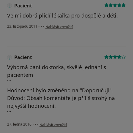
Pacient
Velmi dobrá pliclí lékařka pro dospělé a děti.
podle názoru uživatele Pacient
23. listopadu 2011
•
•
•
Nahlásit zneužití
Pacient
Výborná paní doktorka, skvělé jednání s
pacientem
```
Hodnocení bylo změněno na "Doporučuji".
Důvod: Obsah komentáře je příliš strohý na
nejvyšší hodnocení.
```
podle názoru uživatele Pacient
27. ledna 2010
•
•
•
Nahlásit zneužití