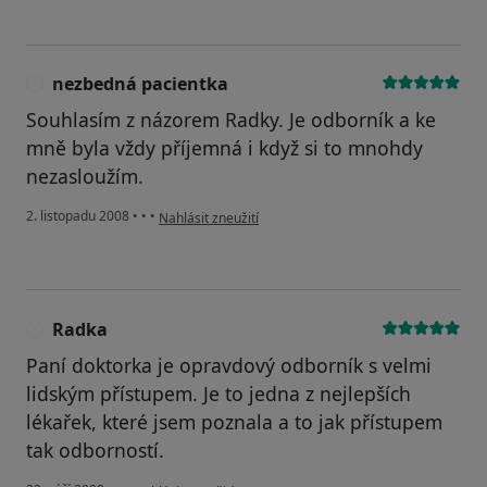
nezbedná pacientka
N
Souhlasím z názorem Radky. Je odborník a ke
mně byla vždy příjemná i když si to mnohdy
nezasloužím.
podle názoru uživatele nezbedná pacientka
2. listopadu 2008
•
•
•
Nahlásit zneužití
Radka
R
Paní doktorka je opravdový odborník s velmi
lidským přístupem. Je to jedna z nejlepších
lékařek, které jsem poznala a to jak přístupem
tak odborností.
podle názoru uživatele Radka