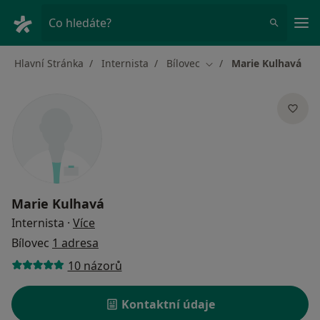
Hla
Co hledáte?
Hlavní Stránka
Internista
Bílovec
Marie Kulhavá
Změna města
Marie Kulhavá
o specializacích
Internista
·
Více
Bílovec
1 adresa
10 názorů
Kontaktní údaje