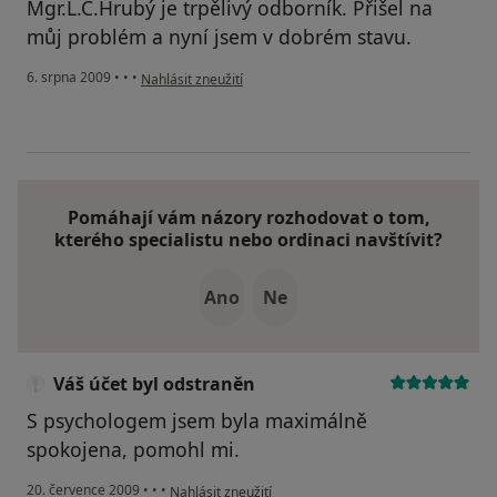
Mgr.L.C.Hrubý je trpělivý odborník. Přišel na
můj problém a nyní jsem v dobrém stavu.
podle názoru uživatele Pacient
6. srpna 2009
•
•
•
Nahlásit zneužití
Pomáhají vám názory rozhodovat o tom,
kterého specialistu nebo ordinaci navštívit?
Ano
Ne
Váš účet byl odstraněn
S psychologem jsem byla maximálně
spokojena, pomohl mi.
podle názoru uživatele Váš účet byl odstraněn
20. července 2009
•
•
•
Nahlásit zneužití