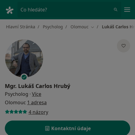
Hla
Co hledáte?
Hlavní Stránka
Psycholog
Olomouc
Lukáš Carlos H
Změna města
Mgr.
Lukáš Carlos Hrubý
o specializacích
Psycholog
·
Více
Olomouc
1 adresa
4 názory
Kontaktní údaje