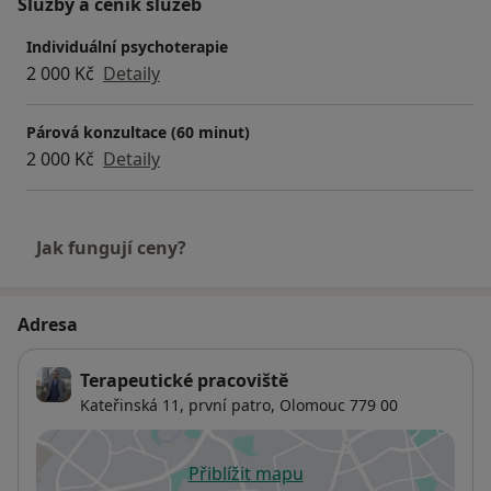
Služby a ceník služeb
Individuální psychoterapie
2 000 Kč
Detaily
Párová konzultace (60 minut)
2 000 Kč
Detaily
Jak fungují ceny?
Adresa
Terapeutické pracoviště
Kateřinská 11,
první patro,
Olomouc
779 00
Přiblížit mapu
se otevře v nové záložce