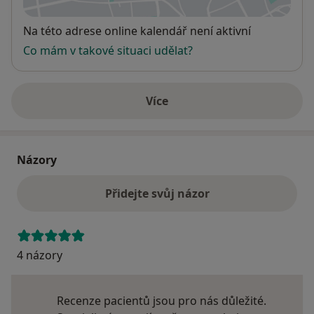
Dostupnost
Na této adrese online kalendář není aktivní
Co mám v takové situaci udělat?
Více
o adrese
Názory
Přidejte svůj názor
4 názory
Recenze pacientů jsou pro nás důležité.