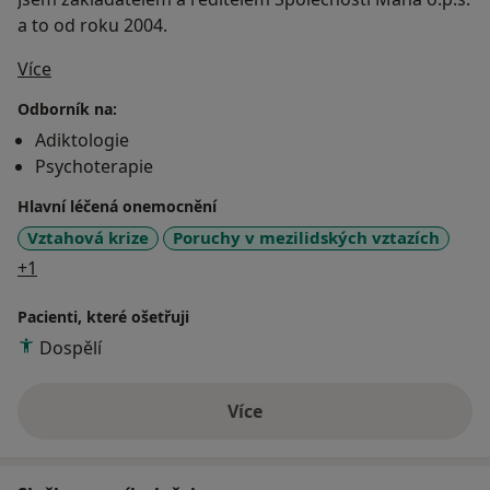
a to od roku 2004.
O mně
Více
Odborník na:
Adiktologie
Psychoterapie
Hlavní léčená onemocnění
Vztahová krize
Poruchy v mezilidských vztazích
a11y_sr_more_diseases
+1
Pacienti, které ošetřuji
Dospělí
Více
o zkušenostech