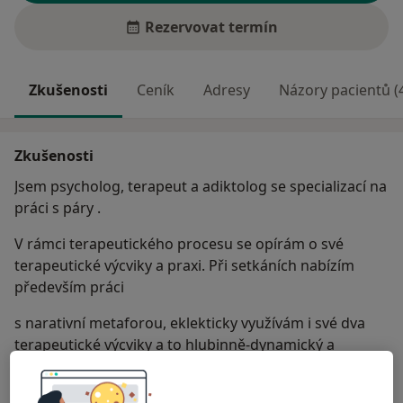
Rezervovat termín
Zkušenosti
Ceník
Adresy
Názory pacientů (
Zkušenosti
Jsem psycholog, terapeut a adiktolog se specializací na
práci s páry .
V rámci terapeutického procesu se opírám o své
terapeutické výcviky a praxi. Při setkáních nabízím
především práci
s narativní metaforou, eklekticky využívám i své dva
terapeutické výcviky a to hlubinně-dynamický a
systemickým.
Jako psychoterapeut kladu důraz na bezpečí procesu,