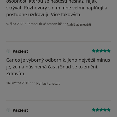
osobnost, kterou se naštěstí nesnaží nijak
skrývat. Rozhovory s ním mne velmi naplňují a
postupně uzdravují. Více takových.
podle názoru uživatele Pacientka
9. října 2020
•
Terapeutické pracoviště
•
•
Nahlásit zneužití
Pacient
Carlos je výborný odborník. Jeho největší mínus
je, že na nás nemá čas :) Snad se to změní.
Zdravím.
podle názoru uživatele Pacient
16. května 2010
•
•
•
Nahlásit zneužití
Pacient