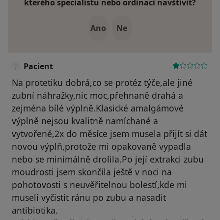
kterého specialistu nebo ordinaci navštívit?
Ano
Ne
Pacient
Na protetiku dobrá,co se protéz týče,ale jiné
zubní náhražky,nic moc,přehnaně drahá a
zejména bílé výplně.Klasické amalgámové
výplně nejsou kvalitně namíchané a
vytvořené,2x do měsíce jsem musela přijít si dát
novou výplň,protože mi opakovaně vypadla
nebo se minimálně drolila.Po její extrakci zubu
moudrosti jsem skončila ještě v noci na
pohotovosti s neuvěřitelnou bolestí,kde mi
museli vyčistit ránu po zubu a nasadit
antibiotika.