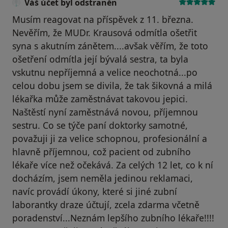
Váš účet byl odstraněn
Musím reagovat na příspěvek z 11. března.
Nevěřím, že MUDr. Krausová odmítla ošetřit
syna s akutním zánětem....avšak věřím, že toto
ošetření odmítla její bývalá sestra, ta byla
vskutnu nepříjemná a velice neochotná...po
celou dobu jsem se divila, že tak šikovná a milá
lékařka může zaměstnávat takovou jepici.
Naštěstí nyní zaměstnává novou, příjemnou
sestru. Co se týče paní doktorky samotné,
považuji ji za velice schopnou, profesionální a
hlavně příjemnou, což pacient od zubního
lékaře více než očekává. Za celých 12 let, co k ní
docházím, jsem neměla jedinou reklamaci,
navíc provádí úkony, které si jiné zubní
laborantky draze účtují, zcela zdarma včetně
poradenství...Neznám lepšího zubního lékaře!!!!