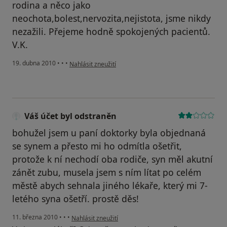
rodina a něco jako
neochota,bolest,nervozita,nejistota, jsme nikdy
nezažili. Přejeme hodně spokojených pacientů.
V.K.
podle názoru uživatele Pacient
19. dubna 2010
•
•
•
Nahlásit zneužití
Váš účet byl odstraněn
bohužel jsem u paní doktorky byla objednaná
se synem a přesto mi ho odmítla ošetřit,
protože k ní nechodí oba rodiče, syn měl akutní
zánět zubu, musela jsem s ním lítat po celém
městě abych sehnala jiného lékaře, který mi 7-
letého syna ošetří. prostě děs!
podle názoru uživatele Váš účet byl odstraněn
11. března 2010
•
•
•
Nahlásit zneužití