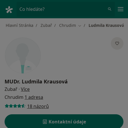
Hla
Co hledáte?
Hlavní Stránka
Zubař
Chrudim
Ludmila Krausová
Změna města
MUDr.
Ludmila Krausová
o specializacích
Zubař
·
Více
Chrudim
1 adresa
18 názorů
Kontaktní údaje