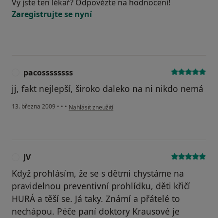
Vy jste ten lékař? Odpovězte na hodnocení!
Zaregistrujte se nyní
pacossssssss
P
jj, fakt nejlepší, široko daleko na ni nikdo nemá
podle názoru uživatele pacossssssss
13. března 2009
•
•
•
Nahlásit zneužití
JV
J
Když prohlásím, že se s dětmi chystáme na
pravidelnou preventivní prohlídku, děti křičí
HURÁ a těší se. Já taky. Známí a přátelé to
nechápou. Péče paní doktory Krausové je