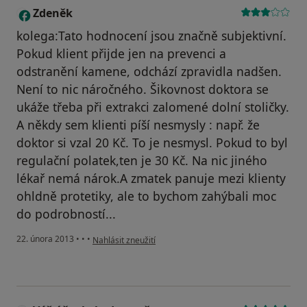
Zdeněk
Z
kolega:Tato hodnocení jsou značně subjektivní.
Pokud klient přijde jen na prevenci a
odstranění kamene, odchází zpravidla nadšen.
Není to nic náročného. Šikovnost doktora se
ukáže třeba při extrakci zalomené dolní stoličky.
A někdy sem klienti píší nesmysly : např. že
doktor si vzal 20 Kč. To je nesmysl. Pokud to byl
regulační polatek,ten je 30 Kč. Na nic jiného
lékař nemá nárok.A zmatek panuje mezi klienty
ohldně protetiky, ale to bychom zahýbali moc
do podrobností...
podle názoru uživatele Zdeněk
22. února 2013
•
•
•
Nahlásit zneužití