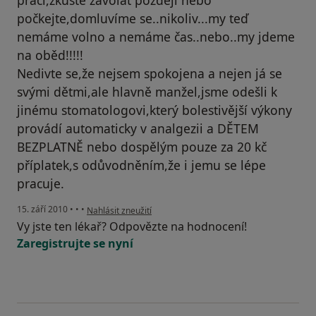
práci,zkuste zavolat později nebo
počkejte,domluvíme se..nikoliv...my teď
nemáme volno a nemáme čas..nebo..my jdeme
na oběd!!!!!
Nedivte se,že nejsem spokojena a nejen já se
svými dětmi,ale hlavně manžel,jsme odešli k
jinému stomatologovi,který bolestivější výkony
provádí automaticky v analgezii a DĚTEM
BEZPLATNĚ nebo dospělým pouze za 20 kč
příplatek,s odůvodněním,že i jemu se lépe
pracuje.
podle názoru uživatele Pacient
15. září 2010
•
•
•
Nahlásit zneužití
Vy jste ten lékař? Odpovězte na hodnocení!
Zaregistrujte se nyní