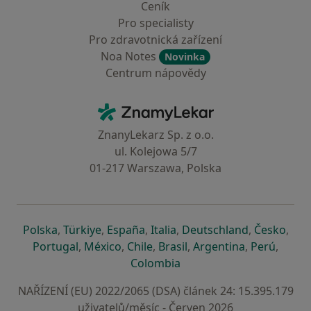
Ceník
Pro specialisty
Pro zdravotnická zařízení
Noa Notes
Novinka
Centrum nápovědy
Kontakt
ZnamyLekar - Hlavní stránka
ZnanyLekarz Sp. z o.o.
ul. Kolejowa 5/7
01-217 Warszawa, Polska
se otevře v nové záložce
se otevře v nové záložce
se otevře v nové záložce
se otevře v nové záložce
se otevře v 
se o
Polska
,
Türkiye
,
España
,
Italia
,
Deutschland
,
Česko
,
se otevře v nové záložce
se otevře v nové záložce
se otevře v nové záložce
se otevře v nové záložc
se otevře v 
se ote
Portugal
,
México
,
Chile
,
Brasil
,
Argentina
,
Perú
,
se otevře v nové záložce
Colombia
NAŘÍZENÍ (EU) 2022/2065 (DSA) článek 24: 15.395.179
uživatelů/měsíc - Červen 2026