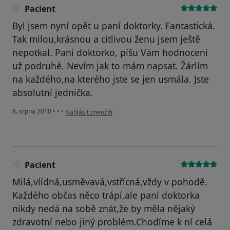
Pacient
Byl jsem nyní opět u paní doktorky. Fantastická.
Tak milou,krásnou a citlivou ženu jsem ještě
nepotkal. Paní doktorko, píšu Vám hodnocení
už podruhé. Nevím jak to mám napsat. Žárlím
na každého,na kterého jste se jen usmála. Jste
absolutní jednička.
podle názoru uživatele Pacient
8. srpna 2010
•
•
•
Nahlásit zneužití
Pacient
Milá,vlídná,usměvavá,vstřícná,vždy v pohodě.
Každého občas něco trápí,ale paní doktorka
nikdy nedá na sobě znát,že by měla nějaký
zdravotní nebo jiný problém.Chodíme k ní celá