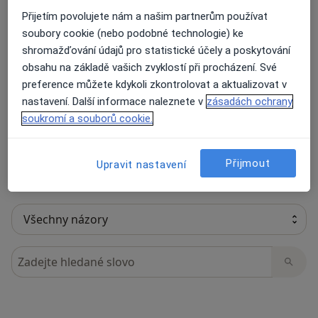
Přijetím povolujete nám a našim partnerům používat
soubory cookie (nebo podobné technologie) ke
shromažďování údajů pro statistické účely a poskytování
18 názorů
obsahu na základě vašich zvyklostí při procházení. Své
preference můžete kdykoli zkontrolovat a aktualizovat v
nastavení. Další informace naleznete v
zásadách ochrany
Recenze pacientů jsou pro nás důležité.
soukromí a souborů cookie.
Specialisté nemají možnost zaplatit za
odstranění nebo změnu recenze pacienta.
Další informace o názorech
Další informace.
Přijmout
Upravit nastavení
Hledejte v názorech