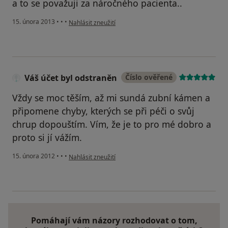
a to se považuji za náročného pacienta..
podle názoru uživatele Váš účet byl odstraněn
15. února 2013
•
•
•
Nahlásit zneužití
Váš účet byl odstraněn
Číslo ověřené
Vždy se moc těším, až mi sundá zubní kámen a
připomene chyby, kterých se při péči o svůj
chrup dopouštím. Vím, že je to pro mé dobro a
proto si jí vážím.
podle názoru uživatele Váš účet byl odstraněn
15. února 2012
•
•
•
Nahlásit zneužití
Pomáhají vám názory rozhodovat o tom,