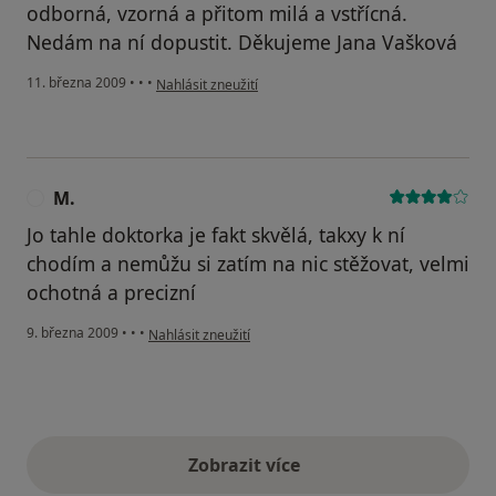
odborná, vzorná a přitom milá a vstřícná.
Nedám na ní dopustit. Děkujeme Jana Vašková
podle názoru uživatele JV
11. března 2009
•
•
•
Nahlásit zneužití
M.
M
Jo tahle doktorka je fakt skvělá, takxy k ní
chodím a nemůžu si zatím na nic stěžovat, velmi
ochotná a precizní
podle názoru uživatele M.
9. března 2009
•
•
•
Nahlásit zneužití
Zobrazit více
výše uvedené názory