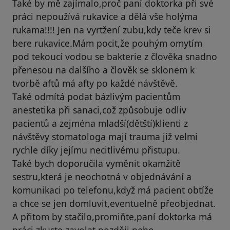
Také by mě zajímalo,proč paní doktorka při své
práci nepoužívá rukavice a dělá vše holýma
rukama!!!! Jen na vyrtžení zubu,kdy teče krev si
bere rukavice.Mám pocit,že pouhým omytím
pod tekoucí vodou se bakterie z člověka snadno
přenesou na dalšího a člověk se sklonem k
tvorbě aftů má afty po každé návštěvě.
Také odmítá podat bázlivým pacientům
anestetika při sanaci,což způsobuje odliv
pacientů a zejména mladší(dětští)klienti z
návštěvy stomatologa mají trauma již velmi
rychle díky jejímu necitlivému přistupu.
Také bych doporučila vyměnit okamžitě
sestru,která je neochotná v objednávání a
komunikaci po telefonu,když má pacient obtíže
a chce se jen domluvit,eventuelně přeobjednat.
A přitom by stačilo,promiňte,paní doktorka má