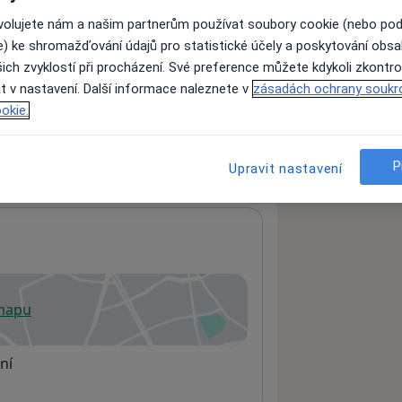
ovolujete nám a našim partnerům používat soubory cookie (nebo po
e) ke shromažďování údajů pro statistické účely a poskytování obs
ách nejsou k dispozici
ich zvyklostí při procházení. Své preference můžete kdykoli zkontro
t v nastavení. Další informace naleznete v
zásadách ochrany soukr
ádné informace o svých službách.
okie.
P
Upravit nastavení
 mapu
 otevře v nové záložce
ní