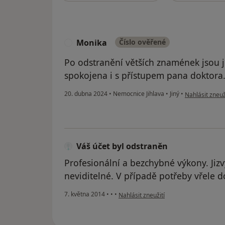
Monika
Číslo ověřené
M
Po odstranění větších znamének jsou j
spokojena i s přístupem pana doktora
podle názoru 
20. dubna 2024
•
Nemocnice Jihlava
•
Jiný
•
Nahlásit zneuž
Váš účet byl odstraněn
Profesionální a bezchybné výkony. Jizvy
neviditelné. V případě potřeby vřele d
podle názoru uživatele Váš účet byl o
7. května 2014
•
•
•
Nahlásit zneužití