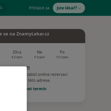
Přihlásit se
Jste lékař?
e se na ZnamyLekar.cz
Zítra
Ne
Po
Út
St
8 Srpen
9 Srpen
10 Srpen
11 Srpen
12 Srp
specialista nenabízí online rezervaci
termínu na této adrese.
Rezervovat termín