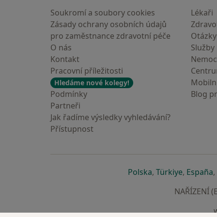
Soukromí a soubory cookies
Lékaři
Zásady ochrany osobních údajů
Zdravot
pro zaměstnance zdravotní péče
Otázky
O nás
Služby
Kontakt
Nemoc
Pracovní příležitosti
Centr
Mobilní
Hledáme nové kolegy!
Podmínky
Blog p
Partneři
Jak řadíme výsledky vyhledávání?
Přístupnost
se otevře v nové 
se otevře
s
Polska
,
Türkiye
,
España
,
NAŘÍZENÍ (E