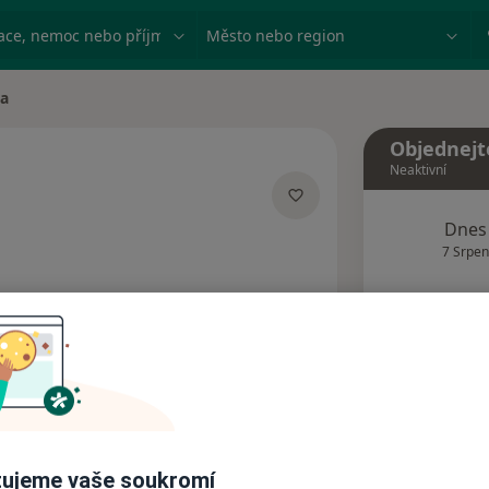
ace, nemoc nebo příjmení
Město nebo region
ta
Objednejt
Neaktivní
acích
Dnes
7 Srpen
Tento 
Rezervovat termín
Názory pacientů (2)
ujeme vaše soukromí