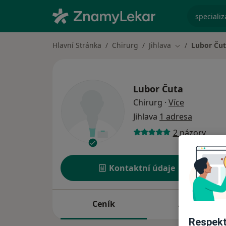
specializ
Hlavní Stránka
Chirurg
Jihlava
Lubor Ču
Změna města
Lubor Čuta
o specializ
Chirurg
·
Více
Jihlava
1 adresa
2 názory
Kontaktní údaje
Ceník
Adresy
Respekt