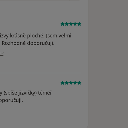
izvy krásně ploché. Jsem velmi
. Rozhodně doporučuji.
uživatele Monika
ití
 (spíše jizvičky) téměř
oporučuji.
dstraněn