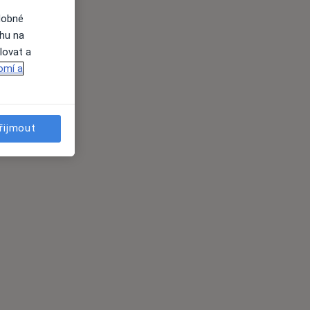
dobné
ahu na
lovat a
omí a
řijmout