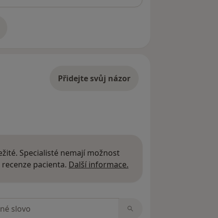
adrese
Přidejte svůj názor
žité. Specialisté nemají možnost
Další informace o názor
 recenze pacienta.
Další informace.
zorech