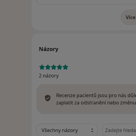
Více
o 
Názory
2 názory
Recenze pacientů jsou pro nás důle
zaplatit za odstranění nebo změnu
Hledejte v ná