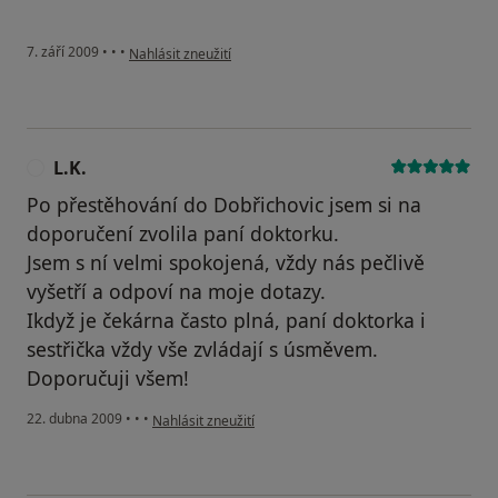
podle názoru uživatele Váš účet byl odstraněn
7. září 2009
•
•
•
Nahlásit zneužití
L.K.
L
Po přestěhování do Dobřichovic jsem si na
doporučení zvolila paní doktorku.
Jsem s ní velmi spokojená, vždy nás pečlivě
vyšetří a odpoví na moje dotazy.
Ikdyž je čekárna často plná, paní doktorka i
sestřička vždy vše zvládají s úsměvem.
Doporučuji všem!
podle názoru uživatele L.K.
22. dubna 2009
•
•
•
Nahlásit zneužití