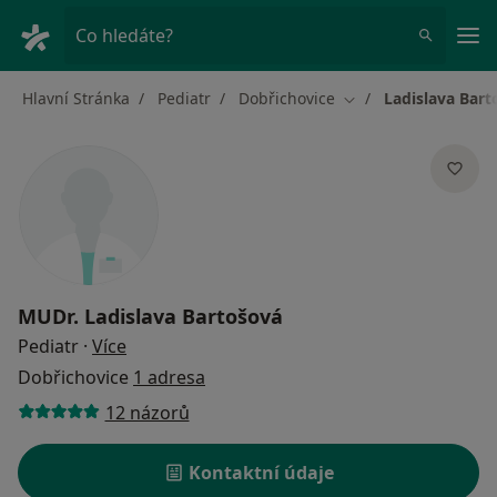
Hla
Co hledáte?
Hlavní Stránka
Pediatr
Dobřichovice
Ladislava Bart
Změna města
MUDr.
Ladislava Bartošová
o specializacích
Pediatr
·
Více
Dobřichovice
1 adresa
12 názorů
Kontaktní údaje