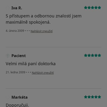
Iva R.
I
S přístupem a odbornou znalostí jsem
maximálně spokojená.
podle názoru uživatele Iva R.
4. února 2009
•
•
•
Nahlásit zneužití
Pacient
Velmi milá paní doktorka
podle názoru uživatele Pacient
21. ledna 2009
•
•
•
Nahlásit zneužití
Markéta
M
Doporučuji.