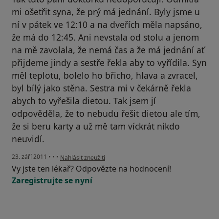
mi ošetřit syna, že prý má jednání. Byly jsme u
ní v pátek ve 12:10 a na dveřích měla napsáno,
že má do 12:45. Ani nevstala od stolu a jenom
na mě zavolala, že nemá čas a že má jednání ať
přijdeme jindy a sestře řekla aby to vyřídila. Syn
měl teplotu, bolelo ho břicho, hlava a zvracel,
byl bílý jako stěna. Sestra mi v čekárně řekla
abych to vyřešila dietou. Tak jsem jí
odpověděla, že to nebudu řešit dietou ale tím,
že si beru karty a už mě tam víckrát nikdo
neuvidí.
podle názoru uživatele Váš účet byl odstraněn
23. září 2011
•
•
•
Nahlásit zneužití
Vy jste ten lékař? Odpovězte na hodnocení!
Zaregistrujte se nyní