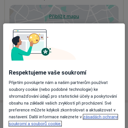
Přiblížit mapu
se otevře v nové záložce
Dostupnost
Na této adrese online kalendář není aktivní
Co mám v takové situaci udělat?
Způsoby platby (soukromé návštěvy)
Na teto adrese lékař přijímá pacienty na pojišťovnu
Respektujeme vaše soukromí
Detaily
Přijetím povolujete nám a našim partnerům používat
Více
soubory cookie (nebo podobné technologie) ke
o adrese
shromažďování údajů pro statistické účely a poskytování
obsahu na základě vašich zvyklostí při procházení. Své
preference můžete kdykoli zkontrolovat a aktualizovat v
Názory
nastavení. Další informace naleznete v
zásadách ochrany
soukromí a souborů cookie.
Přidejte svůj názor