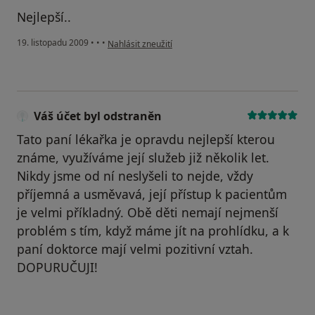
Nejlepší..
podle názoru uživatele Pacient
19. listopadu 2009
•
•
•
Nahlásit zneužití
Váš účet byl odstraněn
Tato paní lékařka je opravdu nejlepší kterou
známe, využíváme její služeb již několik let.
Nikdy jsme od ní neslyšeli to nejde, vždy
příjemná a usměvavá, její přístup k pacientům
je velmi příkladný. Obě děti nemají nejmenší
problém s tím, když máme jít na prohlídku, a k
paní doktorce mají velmi pozitivní vztah.
DOPURUČUJI!