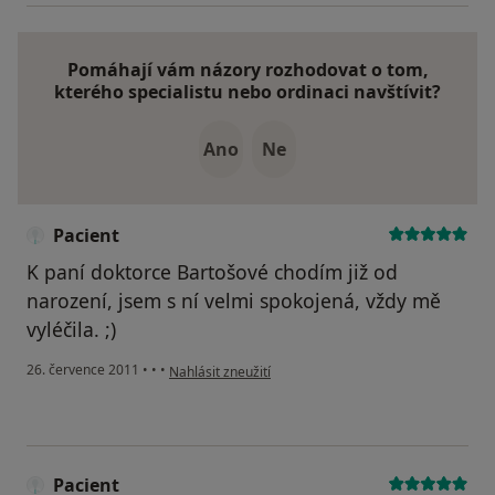
Pomáhají vám názory rozhodovat o tom,
kterého specialistu nebo ordinaci navštívit?
Ano
Ne
Pacient
K paní doktorce Bartošové chodím již od
narození, jsem s ní velmi spokojená, vždy mě
vyléčila. ;)
podle názoru uživatele Pacient
26. července 2011
•
•
•
Nahlásit zneužití
Pacient