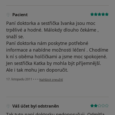
Pacient
Paní doktorka a sestřička Ivanka jsou moc
trpělivé a hodné. Málokdy dlouho čekáme ,
snaží se.
Paní doktorka nám poskytne potřebné
informace a nabídne možnosti léčení . Chodíme
k ní s oběma holčičkami a jsme moc spokojené.
Jen sestřička Katka by mohla být příjemnější.
Ale i tak mohu jen doporučit.
podle názoru uživatele Pacient
17. listopadu 2011
•
•
•
Nahlásit zneužití
Váš účet byl odstraněn
Tak tuto paní doktorku nedoporučuji. Odmítla