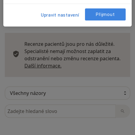
Přijmout
Upravit nastavení
12 názorů
Recenze pacientů jsou pro nás důležité.
Specialisté nemají možnost zaplatit za
odstranění nebo změnu recenze pacienta.
Další informace o názorech
Další informace.
Hledejte v názorech