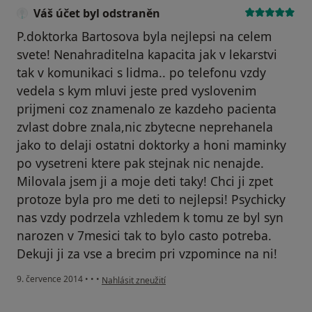
Váš účet byl odstraněn
P.doktorka Bartosova byla nejlepsi na celem
svete! Nenahraditelna kapacita jak v lekarstvi
tak v komunikaci s lidma.. po telefonu vzdy
vedela s kym mluvi jeste pred vyslovenim
prijmeni coz znamenalo ze kazdeho pacienta
zvlast dobre znala,nic zbytecne neprehanela
jako to delaji ostatni doktorky a honi maminky
po vysetreni ktere pak stejnak nic nenajde.
Milovala jsem ji a moje deti taky! Chci ji zpet
protoze byla pro me deti to nejlepsi! Psychicky
nas vzdy podrzela vzhledem k tomu ze byl syn
narozen v 7mesici tak to bylo casto potreba.
Dekuji ji za vse a brecim pri vzpomince na ni!
podle názoru uživatele Váš účet byl odstraněn
9. července 2014
•
•
•
Nahlásit zneužití