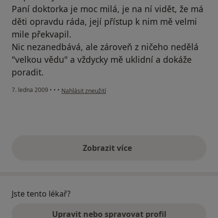
Paní doktorka je moc milá, je na ní vidět, že má
děti opravdu ráda, její přístup k nim mě velmi
mile překvapil.
Nic nezanedbává, ale zároveň z ničeho nedělá
"velkou vědu" a vždycky mě uklidní a dokáže
poradit.
podle názoru uživatele Markéta
7. ledna 2009
•
•
•
Nahlásit zneužití
Zobrazit více
výše uvedené názory
Jste tento lékař?
Upravit nebo spravovat profil